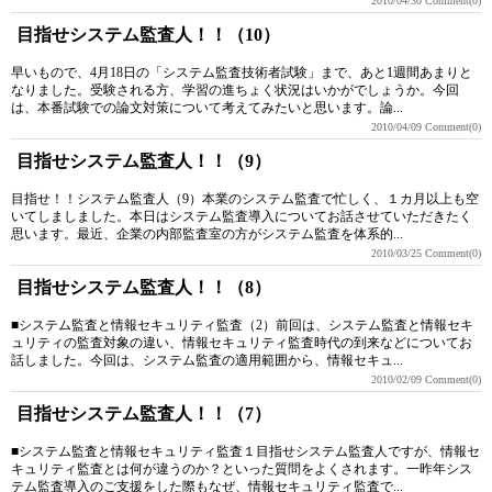
2010/04/30
Comment(0)
目指せシステム監査人！！（10）
早いもので、4月18日の「システム監査技術者試験」まで、あと1週間あまりと
なりました。受験される方、学習の進ちょく状況はいかがでしょうか。今回
は、本番試験での論文対策について考えてみたいと思います。論...
2010/04/09
Comment(0)
目指せシステム監査人！！（9）
目指せ！！システム監査人（9）本業のシステム監査で忙しく、１カ月以上も空
いてしましました。本日はシステム監査導入についてお話させていただきたく
思います。最近、企業の内部監査室の方がシステム監査を体系的...
2010/03/25
Comment(0)
目指せシステム監査人！！（8）
■システム監査と情報セキュリティ監査（2）前回は、システム監査と情報セキ
ュリティの監査対象の違い、情報セキュリティ監査時代の到来などについてお
話しました。今回は、システム監査の適用範囲から、情報セキュ...
2010/02/09
Comment(0)
目指せシステム監査人！！（7）
■システム監査と情報セキュリティ監査１目指せシステム監査人ですが、情報セ
キュリティ監査とは何が違うのか？といった質問をよくされます。一昨年シス
テム監査導入のご支援をした際もなぜ、情報セキュリティ監査で...