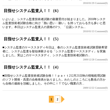
2010/01/29
Comment(0)
目指せシステム監査人！！（6）
いよいよ、システム監査技術者試験の願書受付が始まりました。2010年システ
ム監査技術者試験合格に向け「熱い思い・願い」を持っておらる方も多いと思
います。本日はシステム監査人の資格の1つ、「公認システム...
2010/01/13
Comment(0)
目指せシステム監査人！！（5）
■システム監査のケーススタディ今日は、春のシステム監査技術者試験受験希望
者に、システム監査を疑似体験させる「システム監査ケーススタディ」を実施
しました。実はこのケーススタディ、システム監査技術者試験の...
2009/12/28
Comment(0)
目指せシステム監査人！！（4）
■目指せシステム監査技術者試験合格！！ｐａｒｔ212月21日秋の情報処理試験
のソフト開発・高度の合格発表がありました。わたしのところにも数名の方か
ら合格の連絡を頂戴しました。その中にＩＴでない職業の方...
2009/12/22
Comment(0)
1
2