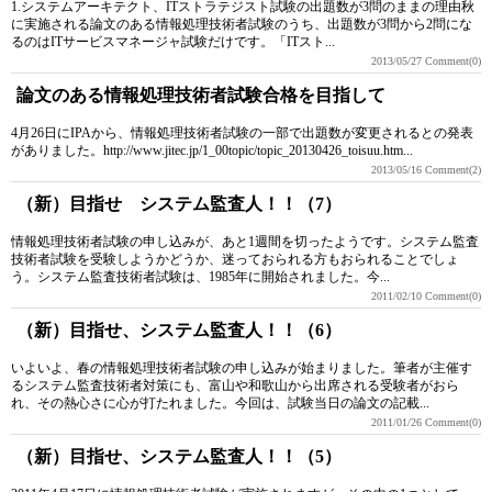
1.システムアーキテクト、ITストラテジスト試験の出題数が3問のままの理由秋
に実施される論文のある情報処理技術者試験のうち、出題数が3問から2問にな
るのはITサービスマネージャ試験だけです。「ITスト...
2013/05/27
Comment(0)
論文のある情報処理技術者試験合格を目指して
4月26日にIPAから、情報処理技術者試験の一部で出題数が変更されるとの発表
がありました。http://www.jitec.jp/1_00topic/topic_20130426_toisuu.htm...
2013/05/16
Comment(2)
（新）目指せ システム監査人！！（7）
情報処理技術者試験の申し込みが、あと1週間を切ったようです。システム監査
技術者試験を受験しようかどうか、迷っておられる方もおられることでしょ
う。システム監査技術者試験は、1985年に開始されました。今...
2011/02/10
Comment(0)
（新）目指せ、システム監査人！！（6）
いよいよ、春の情報処理技術者試験の申し込みが始まりました。筆者が主催す
るシステム監査技術者対策にも、富山や和歌山から出席される受験者がおら
れ、その熱心さに心が打たれました。今回は、試験当日の論文の記載...
2011/01/26
Comment(0)
（新）目指せ、システム監査人！！（5）