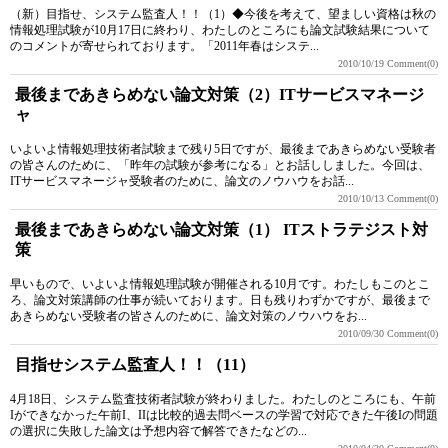
（新）目指せ、システム監査人！！（1）◆今後を考えて、望ましい資格は秋の
情報処理試験が10月17日に終わり、わたしのところにも論文試験結果について
のコメントが寄せられております。「2011年春はシステ...
2010/10/19
Comment(0)
最後まであきらめない論文対策（2）ITサービスマネージ
ャ
いよいよ情報処理技術者試験まで残り5日ですが、最後まであきらめない受験者
の皆さんのために、「昨年の試験が参考になる」とお話ししました。今回は、
ITサービスマネージャ受験者のために、論文のノウハウをお話...
2010/10/13
Comment(0)
最後まであきらめない論文対策（1） ITストラテジスト対
策
早いもので、いよいよ情報処理試験が開催される10月です。わたしもこのとこ
ろ、論文対策講師の仕事が続いております。日も残りわずかですが、最後まで
あきらめない受験者の皆さんのために、論文対策のノウハウをお...
2010/09/30
Comment(0)
目指せシステム監査人！！（11）
4月18日、システム監査技術者試験が終わりました。わたしのところにも、午前
Iができなかった午前I、IIは比較的過去問ベースの学習で対応できた午後Iの問題
の選択に失敗した論文は予想内容で解答できたなどの...