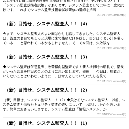
2011年4月17日に情報処理技術者試験が実施されますが、その中の1つとして
「システム監査技術者試験」があります。システム監査としては年に一度の試
験です。これまでシステム監査技術者試験研修の講師を担当...
2010/11/29
Comment(0)
（新）目指せ、システム監査人！！（4）
今まで、システム監査人のよい面ばかりを話してきました。システム監査人
は、監査の名目でちょっと現場に来て指摘だけを残し、自分はうまい汁を吸っ
ている……と思われているかもしれません。そこで今回は、失敗談を...
2010/11/19
Comment(0)
（新）目指せ、システム監査人！！（3）
◆システム監査は任意監査、改善指向型監査です！新入社員時の朝礼で、部長
がいった言葉を昨日のことのように思い出します。部長：「今日は、監査だ。
いらないことはいわないように！」ぽかんとしていたわたしを見て...
2010/11/02
Comment(4)
（新）目指せ、システム監査人！！（2）
（新）目指せ、システム監査人！！（2）◆負けるなシステム監査人！以前、シ
ステム監査と情報セキュリティ監査の違いについて、お話ししたかと思いま
す。簡単におさらいしますと、システム監査は「情報システム」が...
2010/10/25
Comment(0)
（新）目指せ、システム監査人！！（1）