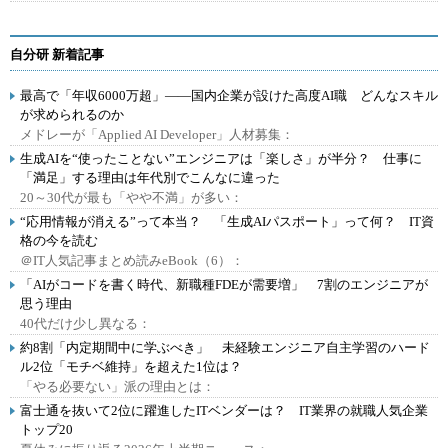
自分研 新着記事
最高で「年収6000万超」――国内企業が設けた高度AI職 どんなスキル
が求められるのか
メドレーが「Applied AI Developer」人材募集：
生成AIを“使ったことない”エンジニアは「楽しさ」が半分？ 仕事に
「満足」する理由は年代別でこんなに違った
20～30代が最も「やや不満」が多い：
“応用情報が消える”って本当？ 「生成AIパスポート」って何？ IT資
格の今を読む
＠IT人気記事まとめ読みeBook（6）：
「AIがコードを書く時代、新職種FDEが需要増」 7割のエンジニアが
思う理由
40代だけ少し異なる：
約8割「内定期間中に学ぶべき」 未経験エンジニア自主学習のハード
ル2位「モチベ維持」を超えた1位は？
「やる必要ない」派の理由とは：
富士通を抜いて2位に躍進したITベンダーは？ IT業界の就職人気企業
トップ20