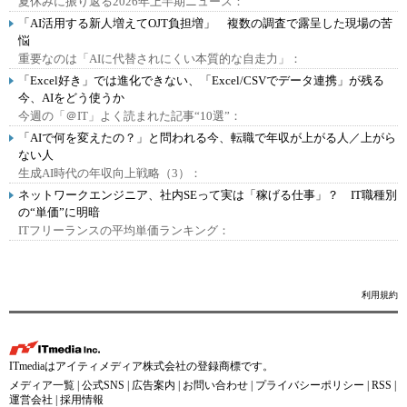
夏休みに振り返る2026年上半期ニュース：
「AI活用する新人増えてOJT負担増」 複数の調査で露呈した現場の苦
悩
重要なのは「AIに代替されにくい本質的な自走力」：
「Excel好き」では進化できない、「Excel/CSVでデータ連携」が残る
今、AIをどう使うか
今週の「＠IT」よく読まれた記事“10選”：
「AIで何を変えたの？」と問われる今、転職で年収が上がる人／上がら
ない人
生成AI時代の年収向上戦略（3）：
ネットワークエンジニア、社内SEって実は「稼げる仕事」？ IT職種別
の“単価”に明暗
ITフリーランスの平均単価ランキング：
利用規約
ITmediaはアイティメディア株式会社の登録商標です。
メディア一覧
|
公式SNS
|
広告案内
|
お問い合わせ
|
プライバシーポリシー
|
RSS
|
運営会社
|
採用情報