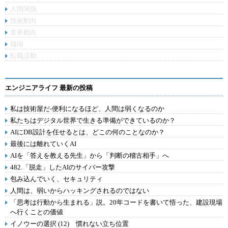
人間関係
技術動向
業界動向
職場
転職活動
エンジニアライフ 最新の投稿
私は技術屋だ-便利になるほど、人間は弱くなるのか
私たちはデジタル世界で生きる準備ができているのか？
AIにDB設計を任せるとは、どこの何のことなのか？
最後には離れていくAI
AIを「答えを教える先生」から「判断の稽古相手」へ
482.「脱走」したAIのサイバー攻撃
包み込んでいく、セキュリティ
人間は、弱いからハッキングされるのではない
「思考は行動から生まれる」説。20年コードを書いて悟った、建設現場
へ行くことの価値
イノウーの選択 (12) 慣れない立ち位置