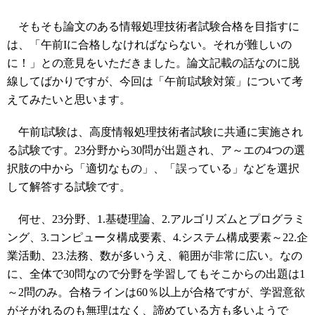
そもそも論文のある情報処理技術者試験合格を目指すに
は、「午前Iに合格しなければならない。それが難しいの
に！」との意見をいただきました。論文記載の話なのに脱
線してばかりですが、今回は「午前I試験対策」について考
えてみたいと思います。
午前I試験は、高度情報処理技術者試験に共通に実施され
る試験です。23分野から30問が出題され、ア～エの4つの選
択肢の中から「適切なもの」、「誤っている」などを選択
して解答する試験です。
何せ、23分野、1.基礎理論、2.アルゴリズムとプログラミ
ング、3.コンピュータ構成要素、4.システム構成要素～22.企
業活動、23.法務、数が多いうえ、範囲が非常に広い。なの
に、全体で30問なので分野を学習してもそこからの出題は1
～2問のみ。合格ラインは60％以上が合格ですが、学習意欲
がそがれるのも無理はなく、諦めている方も多いようで