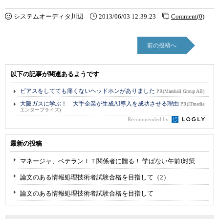
システムオーディタ川辺
2013/06/03 12:39:23
Comment(0)
前の投稿へ
以下の記事が関連あるようです
ピアスをしてても痛くないヘッドホンがありました
PR(Marshall Group AB)
大阪ガスに学ぶ！ 大手企業が生成AI導入を成功させる理由
PR(ITmedia
エンタープライズ)
Recommended by
最新の投稿
マネージャ、ベテランＩＴ関係者に贈る！ 学ばない午前I対策
論文のある情報処理技術者試験合格を目指して（2）
論文のある情報処理技術者試験合格を目指して