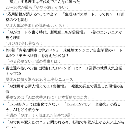
「満足」する理由は年代別でこんなに違った
20～30代が最も「やや不満」が多い：
“応用情報が消える”って本当？ 「生成AIパスポート」って何？ IT資
格の今を読む
＠IT人気記事まとめ読みeBook（6）：
「AIがコードを書く時代、新職種FDEが需要増」 7割のエンジニアが
思う理由
40代だけ少し異なる：
約8割「内定期間中に学ぶべき」 未経験エンジニア自主学習のハード
ル2位「モチベ維持」を超えた1位は？
「やる必要ない」派の理由とは：
富士通を抜いて2位に躍進したITベンダーは？ IT業界の就職人気企業
トップ20
夏休みに振り返る2026年上半期ニュース：
「AI活用する新人増えてOJT負担増」 複数の調査で露呈した現場の苦
悩
重要なのは「AIに代替されにくい本質的な自走力」：
「Excel好き」では進化できない、「Excel/CSVでデータ連携」が残る
今、AIをどう使うか
今週の「＠IT」よく読まれた記事“10選”：
「AIで何を変えたの？」と問われる今、転職で年収が上がる人／上がら
ない人