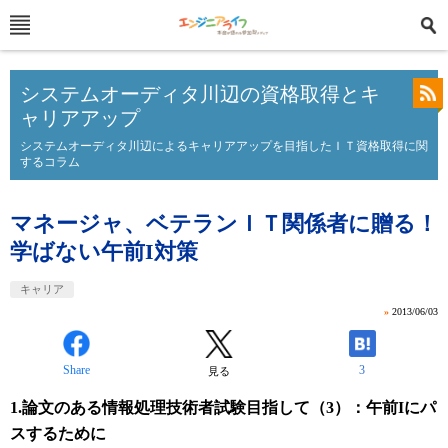
システムオーディタ川辺の資格取得とキ
ャリアアップ
システムオーディタ川辺によるキャリアアップを目指したＩＴ資格取得に関
するコラム
マネージャ、ベテランＩＴ関係者に贈る！
学ばない午前I対策
キャリア
»
2013/06/03
Share
3
見る
1.論文のある情報処理技術者試験目指して（3）：午前Iにパ
スするために