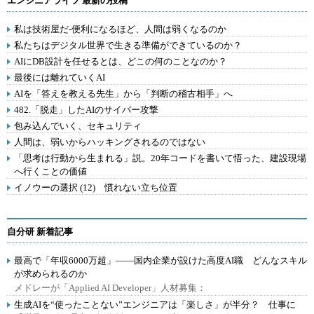
エンジニアライフ 最新の投稿
私は技術屋だ-便利になるほど、人間は弱くなるのか
私たちはデジタル世界で生きる準備ができているのか？
AIにDB設計を任せるとは、どこの何のことなのか？
最後には離れていくAI
AIを「答えを教える先生」から「判断の稽古相手」へ
482.「脱走」したAIのサイバー攻撃
包み込んでいく、セキュリティ
人間は、弱いからハッキングされるのではない
「思考は行動から生まれる」説。20年コードを書いて悟った、建設現場
へ行くことの価値
イノウーの選択 (12) 慣れない立ち位置
自分研 新着記事
最高で「年収6000万超」――国内企業が設けた高度AI職 どんなスキル
が求められるのか
メドレーが「Applied AI Developer」人材募集：
生成AIを“使ったことない”エンジニアは「楽しさ」が半分？ 仕事に