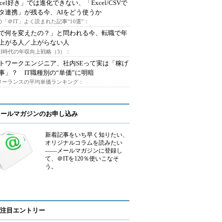
xcel好き」では進化できない、「Excel/CSVで
タ連携」が残る今、AIをどう使うか
「＠IT」よく読まれた記事“10選”：
Iで何を変えたの？」と問われる今、転職で年
上がる人／上がらない人
AI時代の年収向上戦略（3）：
トワークエンジニア、社内SEって実は「稼げ
事」？ IT職種別の“単価”に明暗
フリーランスの平均単価ランキング：
メールマガジンのお申し込み
新着記事をいち早く知りたい、
オリジナルコラムを読みたい
――メールマガジンに登録し
て、＠ITを120％使いこなそ
う。
注目エントリー