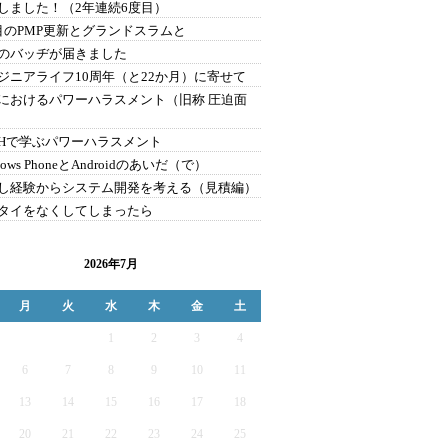
しました！（2年連続6度目）
目のPMP更新とグランドスラムと
Pのバッヂが届きました
ジニアライフ10周年（と22か月）に寄せて
におけるパワーハラスメント（旧称 圧迫面
1Hで学ぶパワーハラスメント
dows PhoneとAndroidのあいだ（で）
し経験からシステム開発を考える（見積編）
タイをなくしてしまったら
2026年7月
月
火
水
木
金
土
1
2
3
4
6
7
8
9
10
11
13
14
15
16
17
18
20
21
22
23
24
25