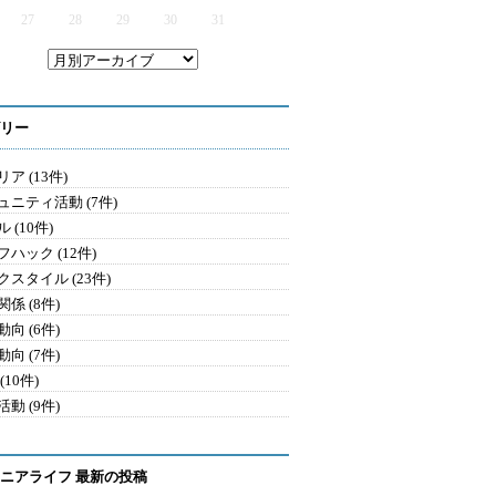
27
28
29
30
31
リー
ア (13件)
ュニティ活動 (7件)
 (10件)
ハック (12件)
クスタイル (23件)
係 (8件)
向 (6件)
向 (7件)
(10件)
動 (9件)
ニアライフ 最新の投稿