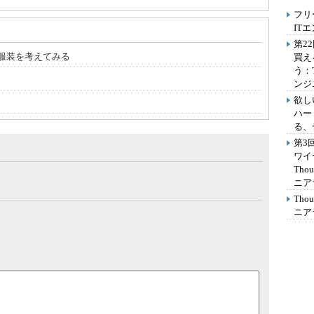
フリ
IT
第2
服装を考えてみる
買え
う：
ンジ
欲し
ハー
る、
第3
ワイ
Th
ニア
Th
ニア