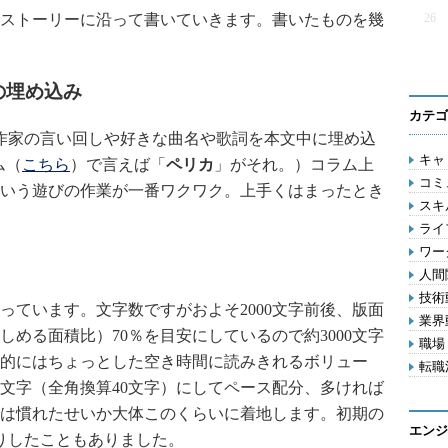
ストーリーに沿って書いていきます。書いたものを幾
26
の埋め込み
カテゴ
作家の言い回しや好きな曲名や歌詞を本文中に埋め込
キャリ
ム（
こちら
）で言えば「
ペリカ
」がそれ。）コラム上
コミ
いう遊びの作業が一番ワクワク。上手くはまったとき
スキル
ライフ
ワー
人間関
技術動
ています。文字数ですがおよそ2000文字前後、版面
業界動
める面積比）70％を目安にしているので約3000文字
職場 
的にはちょっとした空き時間に読みきれるボリュー
転職活
0文字（全角換算40文字）にしてペース配分、多ければ
は慣れたせいか大体このくらいに着地します。初期の
エンジ
りしたこともありました。