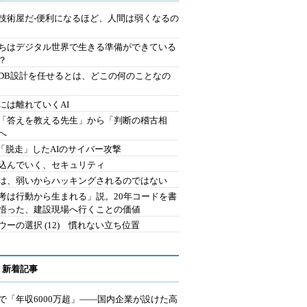
技術屋だ-便利になるほど、人間は弱くなるの
ちはデジタル世界で生きる準備ができている
？
にDB設計を任せるとは、どこの何のことなの
には離れていくAI
を「答えを教える先生」から「判断の稽古相
へ
2.「脱走」したAIのサイバー攻撃
込んでいく、セキュリティ
は、弱いからハッキングされるのではない
考は行動から生まれる」説。20年コードを書
悟った、建設現場へ行くことの価値
ウーの選択 (12) 慣れない立ち位置
 新着記事
で「年収6000万超」――国内企業が設けた高