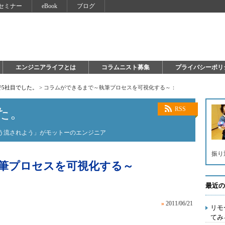
セミナー
eBook
ブログ
エンジニアライフとは
コラムニスト募集
プライバシーポリ
で5社目でした。
>
コラムができるまで～執筆プロセスを可視化する～：
た。
RSS
う流されよう」がモットーのエンジニア
振り
筆プロセスを可視化する～
最近の
»
2011/06/21
リモ
てみ