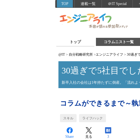
TOP
連載一覧
＠IT Special
トップ
コラムニスト一覧
@IT
>
自分戦略研究所
>
エンジニアライフ
>
30過ぎ
30過ぎで5社目でし
新卒入社の会社は1年持たずに倒産。「流れよ
コラムができるまで～執
スキル
ライフハック
Share
3
見る