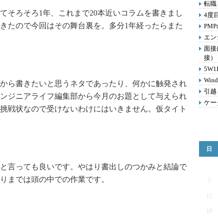
転職
そろそろ1年、これまで20本近いコラムを書きまし
4度
きたので今回はその舞台裏を。多分1年経ったらまた
PM
エン
面接
接）
5W
Win
から書きたいと思うネタであったり、何かに触発され
引越
ンジニアライフ編集部から今月のお題として与えられ
ケー
挑戦状なので受けないわけにはいきません。仮タイト
日
と言っても良いです。やはり書出しのつかみと結論で
りまでは頭の中での作業です。
5
12
19