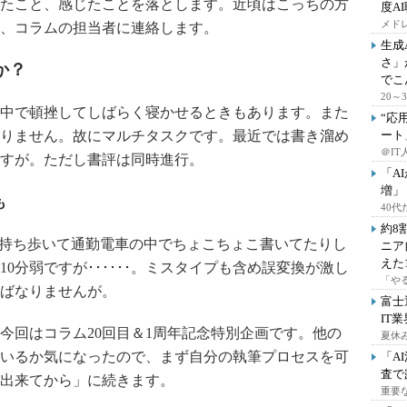
たこと、感じたことを落とします。近頃はこっちの方
度A
メドレ
、コラムの担当者に連絡します。
生成
さ」
か？
でこ
20
中で頓挫してしばらく寝かせるときもあります。また
“応
りません。故にマルチタスクです。最近では書き溜め
ート
＠IT
すが。ただし書評は同時進行。
「A
増」
も
40
約8
で持ち歩いて通勤電車の中でちょこちょこ書いてたりし
ニア
えた
0分弱ですが･･････。ミスタイプも含め誤変換が激し
「や
ばなりませんが。
富士
IT
回はコラム20回目＆1周年記念特別企画です。他の
夏休
いるか気になったので、まず自分の執筆プロセスを可
「A
査で
出来てから」に続きます。
重要