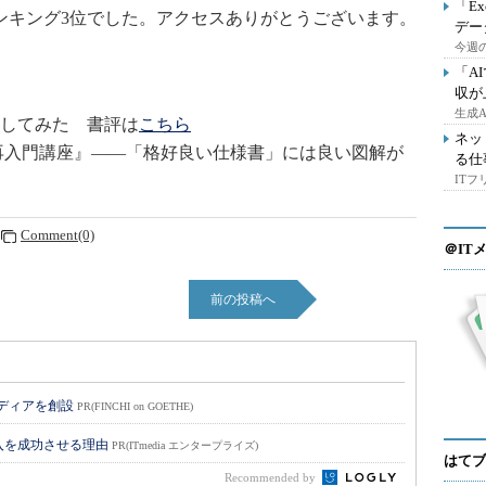
「E
キング3位でした。アクセスありがとうございます。
デー
今週の
「A
収が
生成
してみた 書評は
こちら
ネッ
再入門講座』――「格好良い仕様書」には良い図解が
る仕
IT
Comment(0)
＠IT
前の投稿へ
メディアを創設
PR(FINCHI on GOETHE)
入を成功させる理由
PR(ITmedia エンタープライズ)
はてブ
Recommended by