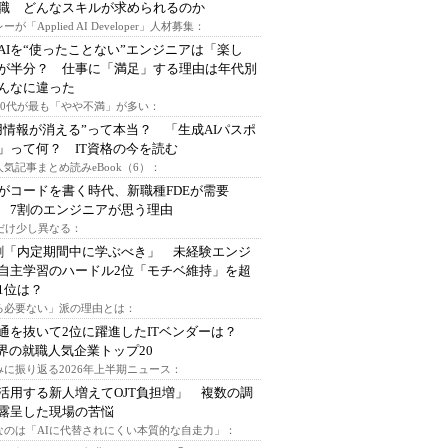
I職 どんなスキルが求められるのか
ーが「Applied AI Developer」人材募集：
AIを“使ったことない”エンジニアは「楽し
が半分？ 仕事に「満足」する理由は年代別
んなに違った
～30代が最も「やや不満」が多い：
用情報が消える”って本当？ 「生成AIパスポ
」って何？ IT資格の今を読む
人気記事まとめ読みeBook（6）：
Iがコードを書く時代、新職種FDEが需要
 7割のエンジニアが思う理由
代だけ少し異なる：
割「内定期間中に学ぶべき」 未経験エンジ
自主学習のハードル2位「モチベ維持」を超
1位は？
る必要ない」派の理由とは：
通を抜いて2位に躍進したITベンダーは？
業界の就職人気企業トップ20
みに振り返る2026年上半期ニュース：
I活用する新人増えてOJT負担増」 複数の調
露呈した現場の苦悩
なのは「AIに代替されにくい本質的な自走力」：