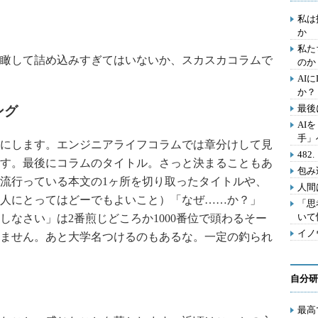
私は
か
私た
瞰して詰め込みすぎてはいないか、スカスカコラムで
のか
AI
か？
最後
ング
AI
手」
にします。エンジニアライフコラムでは章分けして見
48
す。最後にコラムのタイトル。さっと決まることもあ
包み
流行っている本文の1ヶ所を切り取ったタイトルや、
人間
人にとってはどーでもよいこと）「なぜ……か？」
「思
いて
なさい」は2番煎じどころか1000番位で頭わるそー
イノ
ません。あと大学名つけるのもあるな。一定の釣られ
自分研
最高