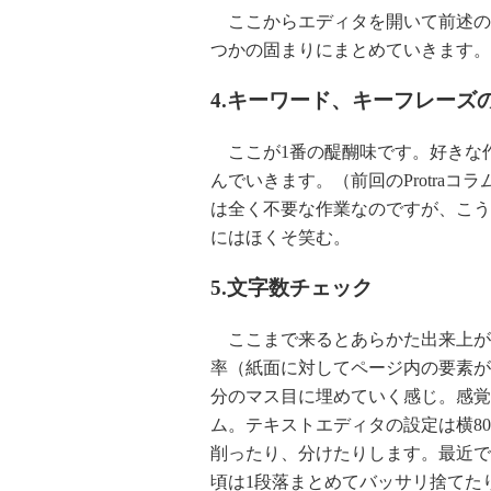
ここからエディタを開いて前述の
つかの固まりにまとめていきます。
4.キーワード、キーフレーズ
ここが1番の醍醐味です。好きな
んでいきます。（前回のProtraコラ
は全く不要な作業なのですが、こう
にはほくそ笑む。
5.文字数チェック
ここまで来るとあらかた出来上がっ
率（紙面に対してページ内の要素がし
分のマス目に埋めていく感じ。感覚
ム。テキストエディタの設定は横8
削ったり、分けたりします。最近で
頃は1段落まとめてバッサリ捨てた