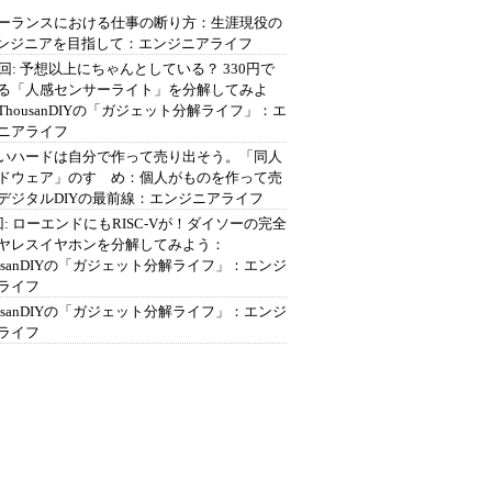
ーランスにおける仕事の断り方：生涯現役の
エンジニアを目指して：エンジニアライフ
2回: 予想以上にちゃんとしている？ 330円で
る「人感センサーライト」を分解してみよ
ThousanDIYの「ガジェット分解ライフ」：エ
ニアライフ
いハードは自分で作って売り出そう。「同人
ドウェア」のすゝめ：個人がものを作って売
デジタルDIYの最前線：エンジニアライフ
回: ローエンドにもRISC-Vが！ダイソーの完全
ヤレスイヤホンを分解してみよう：
ousanDIYの「ガジェット分解ライフ」：エンジ
ライフ
ousanDIYの「ガジェット分解ライフ」：エンジ
ライフ