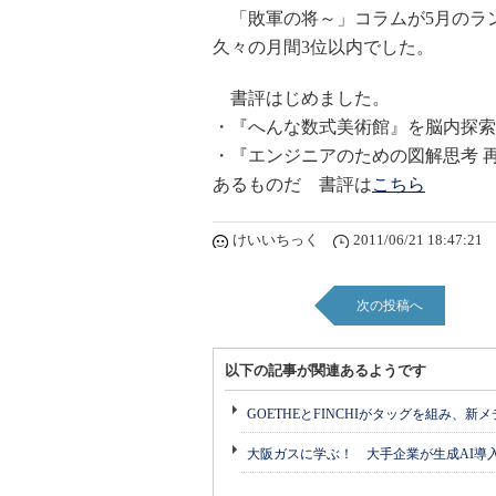
「敗軍の将～」コラムが5月のラン
久々の月間3位以内でした。
書評はじめました。
・『へんな数式美術館』を脳内探索
・『エンジニアのための図解思考 
あるものだ 書評は
こちら
けいいちっく
2011/06/21 18:47:21
次の投稿へ
以下の記事が関連あるようです
GOETHEとFINCHIがタッグを組み、新
大阪ガスに学ぶ！ 大手企業が生成AI導