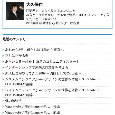
大久保仁
IT業界をこよなく愛するエンジニア。
教育という視点から、やる気と情熱に満ちたエンジニアを育
てたいと日々奔走中！
株式会社 福島情報処理センター
に所属。
最近のエントリー
あれから3年、僕たちは福島から東京へ
立ちはだかる壁
あらたなる一歩を！ 決意のコミュニティスタート
インターンシップで未来のIT業界を考える
新入社員がやってきた2009 ～講師としての5カ条～
システムエンジニアがWebデザインの世界を体験 in“CSS Nite in
FUKUSHIMA”後編
システムエンジニアがWebデザインの世界を体験 in“CSS Nite in
FUKUSHIMA”前編
僕の勉強法
Windows技術者がLinuxを学ぶ 後編
Windows技術者がLinuxを学ぶ 前編