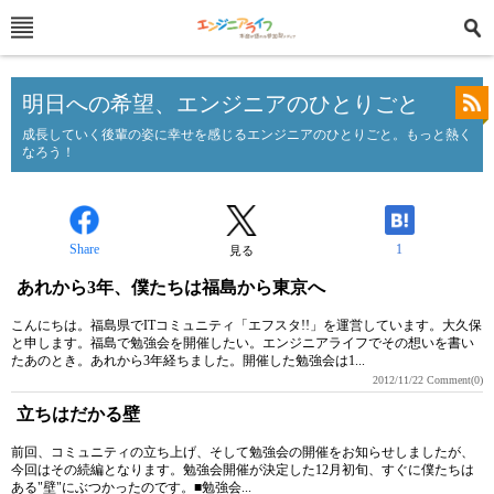
明日への希望、エンジニアのひとりごと
成長していく後輩の姿に幸せを感じるエンジニアのひとりごと。もっと熱く
なろう！
Share
1
見る
あれから3年、僕たちは福島から東京へ
こんにちは。福島県でITコミュニティ「エフスタ!!」を運営しています。大久保
と申します。福島で勉強会を開催したい。エンジニアライフでその想いを書い
たあのとき。あれから3年経ちました。開催した勉強会は1...
2012/11/22
Comment(0)
立ちはだかる壁
前回、コミュニティの立ち上げ、そして勉強会の開催をお知らせしましたが、
今回はその続編となります。勉強会開催が決定した12月初旬、すぐに僕たちは
ある"壁"にぶつかったのです。■勉強会...