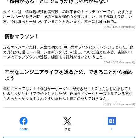
「技術がある」と口で言うだけじゃわからない
タイトルは「情報処理技術者試験」の昨年春のキャッチコピーです。たまたま
ホームページを見た時、その言葉が僕の心を打ちました。秋の試験を受験した
方、今はほっと一息ついていることと思います。本当にお疲れ様で...
2008/11/06
Comment(0)
情熱マラソン！
走るエンジニア先日、人生で初めて10kmのマラソンにチャレンジしました。数
カ月前から週に1～2回、ジョギングで汗を流し、ついに迎えた本番。実際のコ
ースはアップダウンの連続、練習より距離が長いということ...
2008/10/22
Comment(0)
幸せなエンジニアライフを送るため、できることから始め
よう
最初に言っておく！！僕はかーなーり“IT”が好きだ！！皆さんはじめまして！
いきなり変なセリフで始まりましたが、仮面ライダーシリーズを見ている方な
らきっとわかりますよね？すいません！僕このセリフ好きなん...
2008/10/15
Comment(0)
Share
1
見る