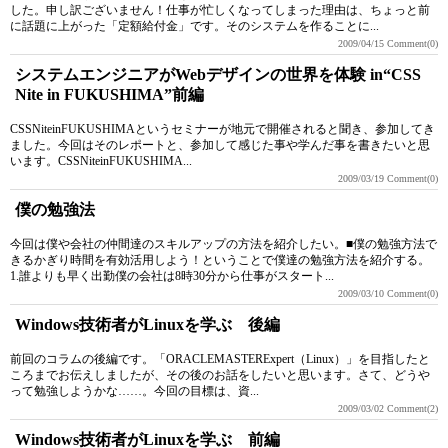
した。申し訳ございません！仕事が忙しくなってしまった理由は、ちょっと前
に話題に上がった「定額給付金」です。そのシステムを作ることに...
2009/04/15
Comment(0)
システムエンジニアがWebデザインの世界を体験 in“CSS
Nite in FUKUSHIMA”前編
CSSNiteinFUKUSHIMAというセミナーが地元で開催されると聞き、参加してき
ました。今回はそのレポートと、参加して感じた事や学んだ事を書きたいと思
います。CSSNiteinFUKUSHIMA...
2009/03/19
Comment(0)
僕の勉強法
今回は僕や会社の仲間達のスキルアップの方法を紹介したい。■僕の勉強方法で
きるかぎり時間を有効活用しよう！ということで僕達の勉強方法を紹介する。
1.誰よりも早く出勤僕の会社は8時30分から仕事がスタート...
2009/03/10
Comment(0)
Windows技術者がLinuxを学ぶ 後編
前回のコラムの後編です。「ORACLEMASTERExpert（Linux）」を目指したと
ころまでお伝えしましたが、その後のお話をしたいと思います。さて、どうや
って勉強しようかな……。今回の目標は、資...
2009/03/02
Comment(2)
Windows技術者がLinuxを学ぶ 前編