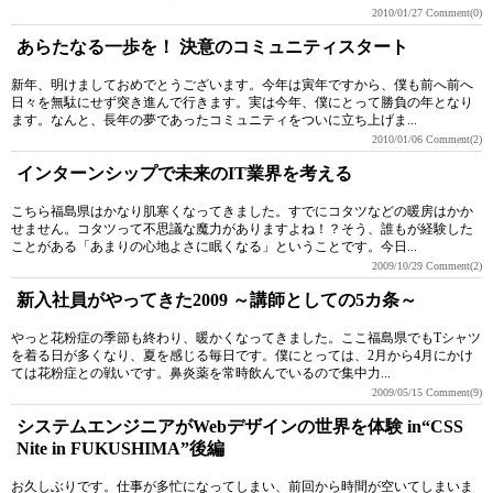
2010/01/27
Comment(0)
あらたなる一歩を！ 決意のコミュニティスタート
新年、明けましておめでとうございます。今年は寅年ですから、僕も前へ前へ
日々を無駄にせず突き進んで行きます。実は今年、僕にとって勝負の年となり
ます。なんと、長年の夢であったコミュニティをついに立ち上げま...
2010/01/06
Comment(2)
インターンシップで未来のIT業界を考える
こちら福島県はかなり肌寒くなってきました。すでにコタツなどの暖房はかか
せません。コタツって不思議な魔力がありますよね！？そう、誰もが経験した
ことがある「あまりの心地よさに眠くなる」ということです。今日...
2009/10/29
Comment(2)
新入社員がやってきた2009 ～講師としての5カ条～
やっと花粉症の季節も終わり、暖かくなってきました。ここ福島県でもTシャツ
を着る日が多くなり、夏を感じる毎日です。僕にとっては、2月から4月にかけ
ては花粉症との戦いです。鼻炎薬を常時飲んでいるので集中力...
2009/05/15
Comment(9)
システムエンジニアがWebデザインの世界を体験 in“CSS
Nite in FUKUSHIMA”後編
お久しぶりです。仕事が多忙になってしまい、前回から時間が空いてしまいま