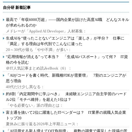
自分研 新着記事
最高で「年収6000万超」――国内企業が設けた高度AI職 どんなスキル
が求められるのか
メドレーが「Applied AI Developer」人材募集：
生成AIを“使ったことない”エンジニアは「楽しさ」が半分？ 仕事に
「満足」する理由は年代別でこんなに違った
20～30代が最も「やや不満」が多い：
“応用情報が消える”って本当？ 「生成AIパスポート」って何？ IT資
格の今を読む
＠IT人気記事まとめ読みeBook（6）：
「AIがコードを書く時代、新職種FDEが需要増」 7割のエンジニアが
思う理由
40代だけ少し異なる：
約8割「内定期間中に学ぶべき」 未経験エンジニア自主学習のハード
ル2位「モチベ維持」を超えた1位は？
「やる必要ない」派の理由とは：
富士通を抜いて2位に躍進したITベンダーは？ IT業界の就職人気企業
トップ20
夏休みに振り返る2026年上半期ニュース：
「AI活用する新人増えてOJT負担増」 複数の調査で露呈した現場の苦