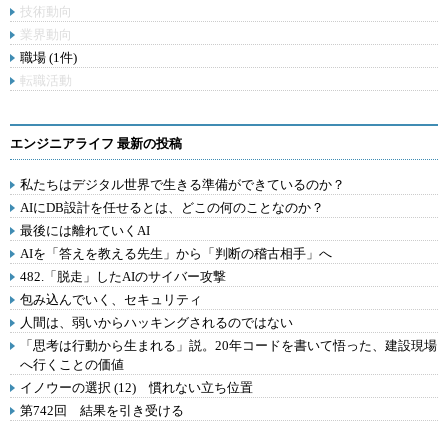
技術動向
業界動向
職場 (1件)
転職活動
エンジニアライフ 最新の投稿
私たちはデジタル世界で生きる準備ができているのか？
AIにDB設計を任せるとは、どこの何のことなのか？
最後には離れていくAI
AIを「答えを教える先生」から「判断の稽古相手」へ
482.「脱走」したAIのサイバー攻撃
包み込んでいく、セキュリティ
人間は、弱いからハッキングされるのではない
「思考は行動から生まれる」説。20年コードを書いて悟った、建設現場
へ行くことの価値
イノウーの選択 (12) 慣れない立ち位置
第742回 結果を引き受ける