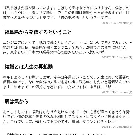
福島県はまだ雪が降っています。しばらく春は来そうにありません。僕は、冬
は「しもやけ」、春は「花粉症」で、この期間は憂鬱な日々が続きますが、IT
業界への気持ちはいつも夏です。「僕の勉強法」というテーマで...
2009/02/25
Comment(0)
福島県から発信するということ
エンジニアにとって「地方で働くということ」とは、について考えてみたい。■
地方とは僕自信、福島県で働くエンジニアである。20歳でこの業界に飛び込
み、東京という日本のIT業界の中心で働きたいという想いがず...
2009/02/13
Comment(4)
結婚とは人生の再起動
本年もよろしくお願いします。今年は年男ということで、人生において重要な
節目の年です。なにか自分の人生でも思い出に残る年にしたいと意気込んでい
ます。年末までこの気持ちを忘れずにいたいですね。本日は、「結...
2009/01/15
Comment(0)
病は気から
お久しぶりです。福島はかなり冷え込んできて、今にも雪が降ってきそうな勢
いです。僕の愛車も先週の休みを利用してスタットレスタイヤに履き替えまし
た。これでいつ雪が積もっても安心です。前回、マラソンにチャレ...
2008/11/26
Comment(0)