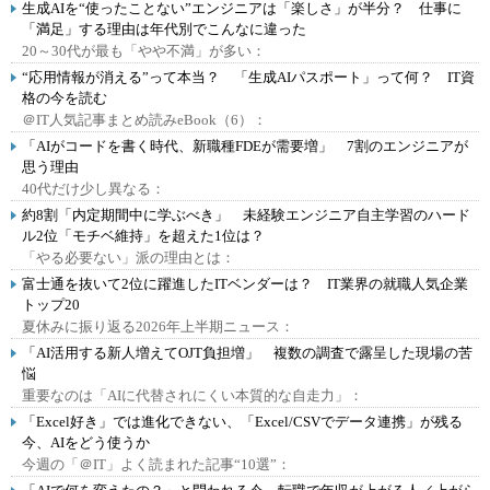
生成AIを“使ったことない”エンジニアは「楽しさ」が半分？ 仕事に
「満足」する理由は年代別でこんなに違った
20～30代が最も「やや不満」が多い：
“応用情報が消える”って本当？ 「生成AIパスポート」って何？ IT資
格の今を読む
＠IT人気記事まとめ読みeBook（6）：
「AIがコードを書く時代、新職種FDEが需要増」 7割のエンジニアが
思う理由
40代だけ少し異なる：
約8割「内定期間中に学ぶべき」 未経験エンジニア自主学習のハード
ル2位「モチベ維持」を超えた1位は？
「やる必要ない」派の理由とは：
富士通を抜いて2位に躍進したITベンダーは？ IT業界の就職人気企業
トップ20
夏休みに振り返る2026年上半期ニュース：
「AI活用する新人増えてOJT負担増」 複数の調査で露呈した現場の苦
悩
重要なのは「AIに代替されにくい本質的な自走力」：
「Excel好き」では進化できない、「Excel/CSVでデータ連携」が残る
今、AIをどう使うか
今週の「＠IT」よく読まれた記事“10選”：