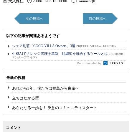
大久保仁
2008/11/06 16:00:00
Comment(0)
次の投稿へ
前の投稿へ
以下の記事が関連あるようです
シェア別荘「COCO VILLA Owners」3選
PR(COCO VILLA on GOETHE)
生成AIでナレッジ管理を革新 組織知を統合するツールとは
PR(ITmedia
エンタープライズ)
Recommended by
最新の投稿
あれから3年、僕たちは福島から東京へ
立ちはだかる壁
あらたなる一歩を！ 決意のコミュニティスタート
コメント