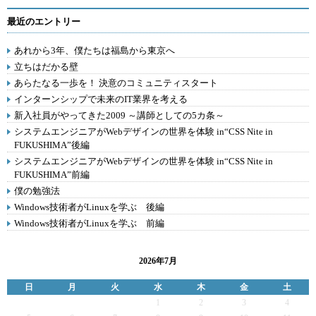
最近のエントリー
あれから3年、僕たちは福島から東京へ
立ちはだかる壁
あらたなる一歩を！ 決意のコミュニティスタート
インターンシップで未来のIT業界を考える
新入社員がやってきた2009 ～講師としての5カ条～
システムエンジニアがWebデザインの世界を体験 in“CSS Nite in
FUKUSHIMA”後編
システムエンジニアがWebデザインの世界を体験 in“CSS Nite in
FUKUSHIMA”前編
僕の勉強法
Windows技術者がLinuxを学ぶ 後編
Windows技術者がLinuxを学ぶ 前編
2026年7月
日
月
火
水
木
金
土
1
2
3
4