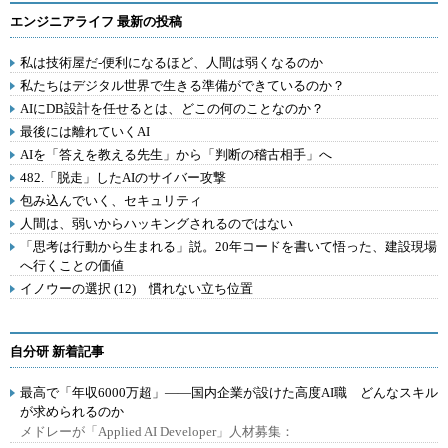
エンジニアライフ 最新の投稿
私は技術屋だ-便利になるほど、人間は弱くなるのか
私たちはデジタル世界で生きる準備ができているのか？
AIにDB設計を任せるとは、どこの何のことなのか？
最後には離れていくAI
AIを「答えを教える先生」から「判断の稽古相手」へ
482.「脱走」したAIのサイバー攻撃
包み込んでいく、セキュリティ
人間は、弱いからハッキングされるのではない
「思考は行動から生まれる」説。20年コードを書いて悟った、建設現場
へ行くことの価値
イノウーの選択 (12) 慣れない立ち位置
自分研 新着記事
最高で「年収6000万超」――国内企業が設けた高度AI職 どんなスキル
が求められるのか
メドレーが「Applied AI Developer」人材募集：