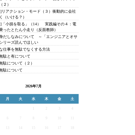
（２）
録]リアクション・モード（３）衝動的に会社
く（いける？）
録]「小損を取る」（14） 実践編その４：電
乗ったとたん小走り（反面教師）
身だしなみについて ～「エンジニアとオサ
シリーズ読んでほしい
な仕事を無駄でなくする方法
無駄と有について
無駄について（２）
無駄について
2026年7月
月
火
水
木
金
土
1
2
3
4
6
7
8
9
10
11
13
14
15
16
17
18