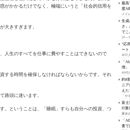
最高
惑がかかるだけでなく、極端にいうと「社会的信用を
度A
メドレ
生成
さ」
が大きすぎます。
でこ
20
“応
ート
、人生のすべてを仕事に費やすことはできないので
＠IT
「A
増」
40
資する時間を確保しなければならないからです。それ
約8
ニア
えた
て路頭に迷います。
「や
富士
IT
す。ということは、「睡眠」すらも自分への投資、つ
夏休
「A
査で