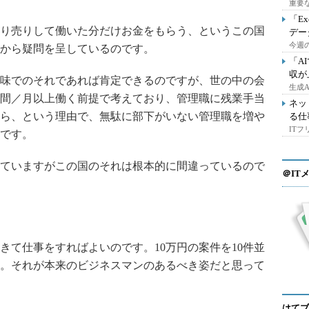
重要
「E
り売りして働いた分だけお金をもらう、というこの国
デー
今週の
から疑問を呈しているのです。
「A
収が
味でのそれであれば肯定できるのですが、世の中の会
生成
間／月以上働く前提で考えており、管理職に残業手当
ネッ
ら、という理由で、無駄に部下がいない管理職を増や
る仕
IT
です。
ていますがこの国のそれは根本的に間違っているので
＠IT
て仕事をすればよいのです。10万円の案件を10件並
。それが本来のビジネスマンのあるべき姿だと思って
はてブ