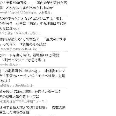
で「年収6000万超」――国内企業が設けた高
I職 どんなスキルが求められるのか
ーが「Applied AI Developer」人材募集：
AIを“使ったことない”エンジニアは「楽し
が半分？ 仕事に「満足」する理由は年代別
んなに違った
～30代が最も「やや不満」が多い：
用情報が消える”って本当？ 「生成AIパスポ
」って何？ IT資格の今を読む
人気記事まとめ読みeBook（6）：
Iがコードを書く時代、新職種FDEが需要
 7割のエンジニアが思う理由
代だけ少し異なる：
割「内定期間中に学ぶべき」 未経験エンジ
自主学習のハードル2位「モチベ維持」を超
1位は？
る必要ない」派の理由とは：
通を抜いて2位に躍進したITベンダーは？
業界の就職人気企業トップ20
みに振り返る2026年上半期ニュース：
I活用する新人増えてOJT負担増」 複数の調
露呈した現場の苦悩