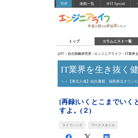
TOP
連載一覧
＠IT Special
トップ
コラムニスト一覧
@IT
>
自分戦略研究所
>
エンジニアライフ
>
IT業界
IT業界を生き抜く
＜＜【東北人魂】仙台遷都、福島東北オリン
[再録]いくとこまでい
すよ。(２)
ライフハック
ワークスタイル