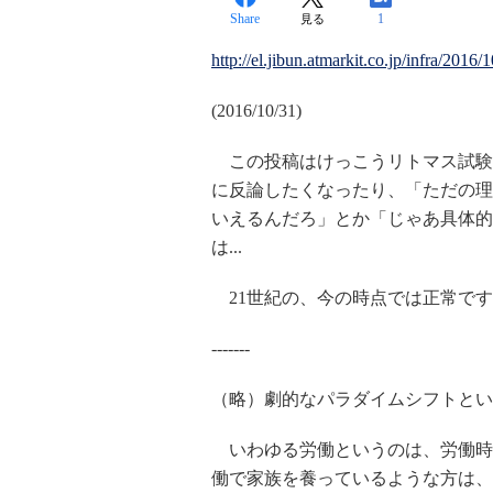
Share
1
見る
http://el.jibun.atmarkit.co.jp/infra/2016/
(2016/10/31)
この投稿はけっこうリトマス試験
に反論したくなったり、「ただの理
いえるんだろ」とか「じゃあ具体的
は...
21世紀の、今の時点では正常です
-------
（略）劇的なパラダイムシフトという
いわゆる労働というのは、労働時
働で家族を養っているような方は、