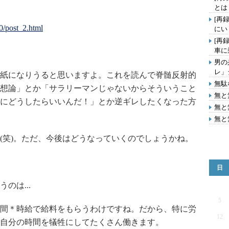
とは
[再
10/post_2.html
にい
[再
車に
男の
レ」
紙になりうると思いますよ。これを読んで脊髄反射的
無駄
想論」とか「サラリーマンじゃないからそういうこと
無と
にどうしたらいいんだ！」とか逆ギレしたくなった方
無と
無と
(笑)。ただ、今後はどうなっていくのでしょうかね。
日
のは...
5
間＊時給で給料をもらうわけですね。だから、特に労
12
自分の時間を犠牲にしてたくさん働きます。