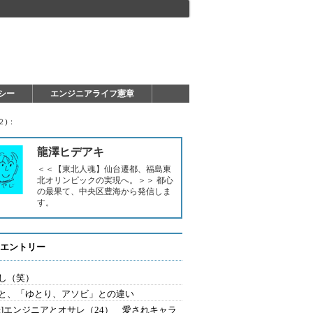
シー
エンジニアライフ憲章
２)：
龍澤ヒデアキ
＜＜【東北人魂】仙台遷都、福島東
北オリンピックの実現へ。＞＞ 都心
の最果て、中央区豊海から発信しま
す。
エントリー
し（笑）
と、「ゆとり、アソビ」との違い
録]エンジニアとオサレ（24） 愛されキャラ