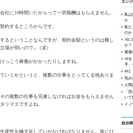
エンジ
社に10時間いたからって一切報酬はもらえません。
私は
か
契約するところからです。
私た
のか
AI
するということなんですが、契約金額というのは概し
か？
場が弱いので...（涙）
最後
AI
けっこう稼働がかかったりしますね。
手」
48
ていくかというと、複数の仕事をとってくる他ありま
包み
人間
「思
その複数の仕事を完遂しなければお金をもらえません
いて
タリマエですよね。
イノ
自分研
生産性を極大化していかなければなりません。仮にひ