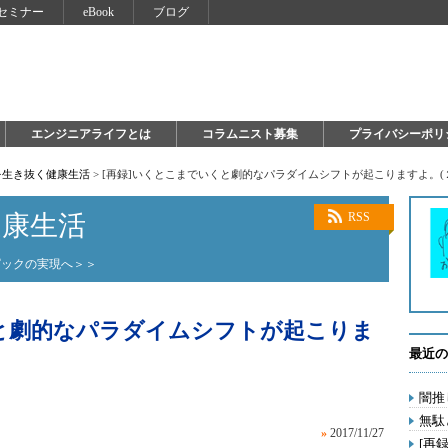
セミナー
eBook
ブログ
エンジニアライフとは
コラムニスト募集
プライバシーポリ
を生き抜く健康生活
>
[再録]いくとこまでいくと劇的なパラダイムシフトが起こりますよ。(
健康生活
RSS
ピックの実現へ＞＞
くと劇的なパラダイムシフトが起こりま
最近の
闇推
無駄
»
2017/11/27
[再