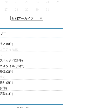
20
21
22
23
24
25
27
28
29
30
31
リー
ア (6件)
ュニティ活動
ル
ハック (129件)
クスタイル (35件)
係 (2件)
動向
向 (5件)
(2件)
動 (1件)