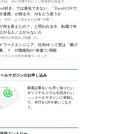
なのは「AIに代替されにくい本質的な自走力」：
xcel好き」では進化できない、「Excel/CSVで
タ連携」が残る今、AIをどう使うか
「＠IT」よく読まれた記事“10選”：
Iで何を変えたの？」と問われる今、転職で年
上がる人／上がらない人
AI時代の年収向上戦略（3）：
トワークエンジニア、社内SEって実は「稼げ
事」？ IT職種別の“単価”に明暗
フリーランスの平均単価ランキング：
メールマガジンのお申し込み
新着記事をいち早く知りたい、
オリジナルコラムを読みたい
――メールマガジンに登録し
て、＠ITを120％使いこなそ
う。
注目エントリー