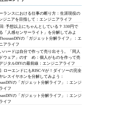
ーランスにおける仕事の断り方：生涯現役の
エンジニアを目指して：エンジニアライフ
2回: 予想以上にちゃんとしている？ 330円で
る「人感センサーライト」を分解してみよ
ThousanDIYの「ガジェット分解ライフ」：エ
ニアライフ
いハードは自分で作って売り出そう。「同人
ドウェア」のすゝめ：個人がものを作って売
デジタルDIYの最前線：エンジニアライフ
回: ローエンドにもRISC-Vが！ダイソーの完全
ヤレスイヤホンを分解してみよう：
ousanDIYの「ガジェット分解ライフ」：エンジ
ライフ
ousanDIYの「ガジェット分解ライフ」：エンジ
ライフ