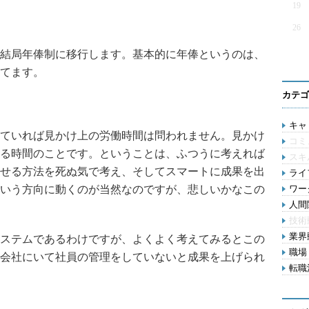
19
26
結局年俸制に移行します。基本的に年俸というのは、
てます。
カテゴ
キャリ
ていれば見かけ上の労働時間は問われません。見かけ
コミ
る時間のことです。ということは、ふつうに考えれば
スキ
せる方法を死ぬ気で考え、そしてスマートに成果を出
ライフ
いう方向に動くのが当然なのですが、悲しいかなこの
ワー
人間関
技術
業界動
ステムであるわけですが、よくよく考えてみるとこの
職場 
会社にいて社員の管理をしていないと成果を上げられ
転職活