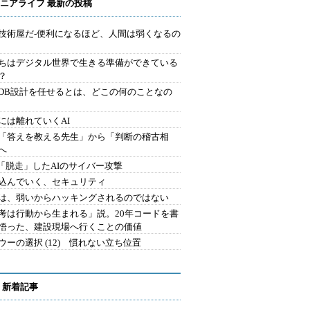
ニアライフ 最新の投稿
技術屋だ-便利になるほど、人間は弱くなるの
ちはデジタル世界で生きる準備ができている
？
にDB設計を任せるとは、どこの何のことなの
には離れていくAI
を「答えを教える先生」から「判断の稽古相
へ
2.「脱走」したAIのサイバー攻撃
込んでいく、セキュリティ
は、弱いからハッキングされるのではない
考は行動から生まれる」説。20年コードを書
悟った、建設現場へ行くことの価値
ウーの選択 (12) 慣れない立ち位置
 新着記事