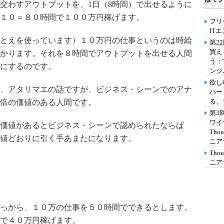
交わすアウトプットを、1日（8時間）で出せるように
１０＝８０時間で１００万円稼げます。
フリ
IT
とえを使っています）１０万円の仕事というのは時給
第2
買え
かります。それを８時間でアウトプットを出せる人間
う：
にするのです。
ンジ
欲し
、アタリマエの話ですが、ビジネス・シーンでのアナ
ハー
る、
倍の価値のある人間です。
第3
ワイ
価値があるとビジネス・シーンで認められたならば
Th
値どおりに引く手あまたになります。
ニア
Th
ニア
っから、１０万の仕事を５０時間でできるとします。
で４０万円稼げます。