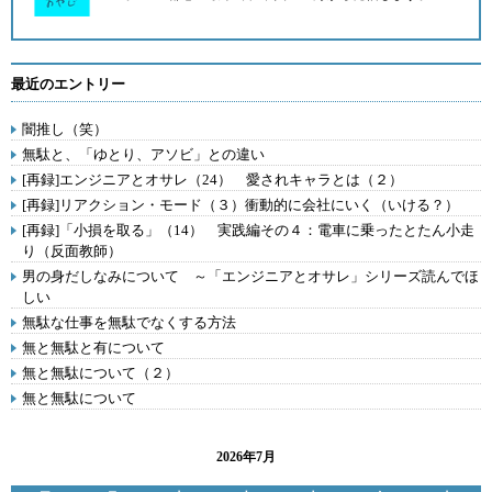
最近のエントリー
闇推し（笑）
無駄と、「ゆとり、アソビ」との違い
[再録]エンジニアとオサレ（24） 愛されキャラとは（２）
[再録]リアクション・モード（３）衝動的に会社にいく（いける？）
[再録]「小損を取る」（14） 実践編その４：電車に乗ったとたん小走
り（反面教師）
男の身だしなみについて ～「エンジニアとオサレ」シリーズ読んでほ
しい
無駄な仕事を無駄でなくする方法
無と無駄と有について
無と無駄について（２）
無と無駄について
2026年7月