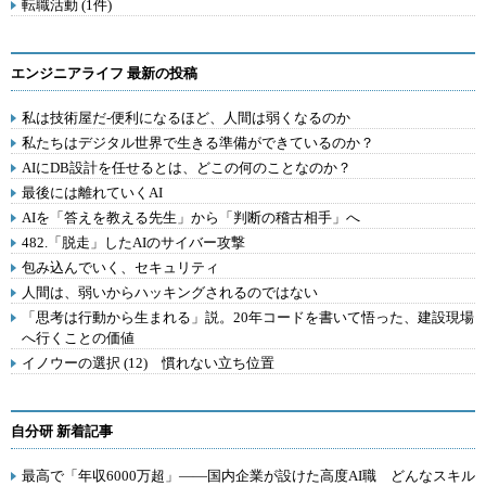
転職活動 (1件)
エンジニアライフ 最新の投稿
私は技術屋だ-便利になるほど、人間は弱くなるのか
私たちはデジタル世界で生きる準備ができているのか？
AIにDB設計を任せるとは、どこの何のことなのか？
最後には離れていくAI
AIを「答えを教える先生」から「判断の稽古相手」へ
482.「脱走」したAIのサイバー攻撃
包み込んでいく、セキュリティ
人間は、弱いからハッキングされるのではない
「思考は行動から生まれる」説。20年コードを書いて悟った、建設現場
へ行くことの価値
イノウーの選択 (12) 慣れない立ち位置
自分研 新着記事
最高で「年収6000万超」――国内企業が設けた高度AI職 どんなスキル