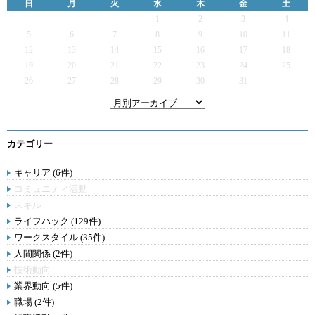
日
月
火
水
木
金
土
1
2
3
4
5
6
7
8
9
10
11
12
13
14
15
16
17
18
19
20
21
22
23
24
25
26
27
28
29
30
31
カテゴリー
キャリア (6件)
コミュニティ活動
スキル
ライフハック (129件)
ワークスタイル (35件)
人間関係 (2件)
技術動向
業界動向 (5件)
職場 (2件)