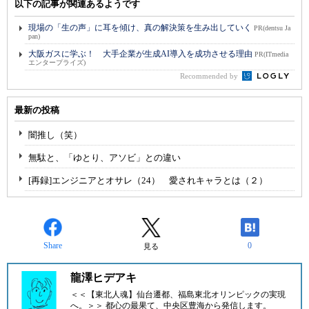
以下の記事が関連あるようです
現場の「生の声」に耳を傾け、真の解決策を生み出していく
PR(dentsu Ja
pan)
大阪ガスに学ぶ！ 大手企業が生成AI導入を成功させる理由
PR(ITmedia
エンタープライズ)
Recommended by
最新の投稿
闇推し（笑）
無駄と、「ゆとり、アソビ」との違い
[再録]エンジニアとオサレ（24） 愛されキャラとは（２）
Share
0
見る
龍澤ヒデアキ
＜＜【東北人魂】仙台遷都、福島東北オリンピックの実現
へ。＞＞ 都心の最果て、中央区豊海から発信します。