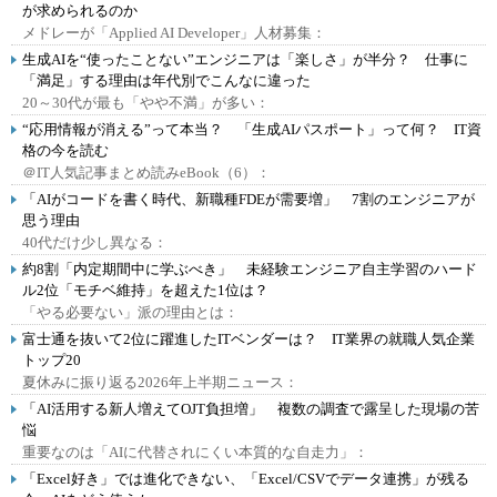
が求められるのか
メドレーが「Applied AI Developer」人材募集：
生成AIを“使ったことない”エンジニアは「楽しさ」が半分？ 仕事に
「満足」する理由は年代別でこんなに違った
20～30代が最も「やや不満」が多い：
“応用情報が消える”って本当？ 「生成AIパスポート」って何？ IT資
格の今を読む
＠IT人気記事まとめ読みeBook（6）：
「AIがコードを書く時代、新職種FDEが需要増」 7割のエンジニアが
思う理由
40代だけ少し異なる：
約8割「内定期間中に学ぶべき」 未経験エンジニア自主学習のハード
ル2位「モチベ維持」を超えた1位は？
「やる必要ない」派の理由とは：
富士通を抜いて2位に躍進したITベンダーは？ IT業界の就職人気企業
トップ20
夏休みに振り返る2026年上半期ニュース：
「AI活用する新人増えてOJT負担増」 複数の調査で露呈した現場の苦
悩
重要なのは「AIに代替されにくい本質的な自走力」：
「Excel好き」では進化できない、「Excel/CSVでデータ連携」が残る