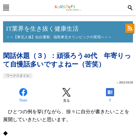
IT業界を生き抜く健康生活
＜＜【東北人魂】仙台遷都、福島東北オリンピックの実現へ＞＞
閑話休題（３）：頑張ろう40代 年寄りっ
て自慢話多いですよねー（苦笑）
ワークスタイル
»
2015/10/20
Share
0
見る
ひとつの例を挙げながら、徐々に自分が書きたいことを
展開していきたいと思います。
◆