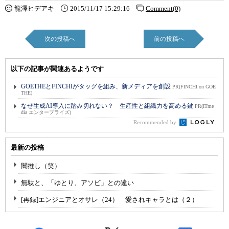
龍澤ヒデアキ
2015/11/17 15:29:16
Comment(0)
次の投稿へ
前の投稿へ
以下の記事が関連あるようです
GOETHEとFINCHIがタッグを組み、新メディアを創設
PR(FINCHI on GOE
THE)
なぜ生成AI導入に踏み切れない？ 生産性と組織力を高める鍵
PR(ITme
dia エンタープライズ)
Recommended by
最新の投稿
闇推し（笑）
無駄と、「ゆとり、アソビ」との違い
[再録]エンジニアとオサレ（24） 愛されキャラとは（２）