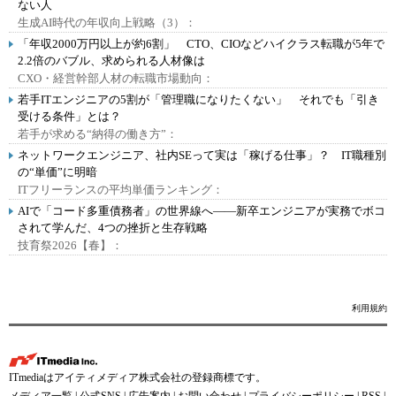
ない人
生成AI時代の年収向上戦略（3）：
「年収2000万円以上が約6割」 CTO、CIOなどハイクラス転職が5年で
2.2倍のバブル、求められる人材像は
CXO・経営幹部人材の転職市場動向：
若手ITエンジニアの5割が「管理職になりたくない」 それでも「引き
受ける条件」とは？
若手が求める“納得の働き方”：
ネットワークエンジニア、社内SEって実は「稼げる仕事」？ IT職種別
の“単価”に明暗
ITフリーランスの平均単価ランキング：
AIで「コード多重債務者」の世界線へ――新卒エンジニアが実務でボコ
されて学んだ、4つの挫折と生存戦略
技育祭2026【春】：
利用規約
ITmediaはアイティメディア株式会社の登録商標です。