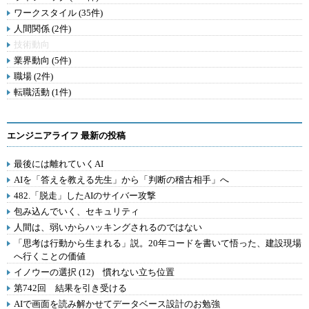
ワークスタイル (35件)
人間関係 (2件)
技術動向
業界動向 (5件)
職場 (2件)
転職活動 (1件)
エンジニアライフ 最新の投稿
最後には離れていくAI
AIを「答えを教える先生」から「判断の稽古相手」へ
482.「脱走」したAIのサイバー攻撃
包み込んでいく、セキュリティ
人間は、弱いからハッキングされるのではない
「思考は行動から生まれる」説。20年コードを書いて悟った、建設現場
へ行くことの価値
イノウーの選択 (12) 慣れない立ち位置
第742回 結果を引き受ける
AIで画面を読み解かせてデータベース設計のお勉強