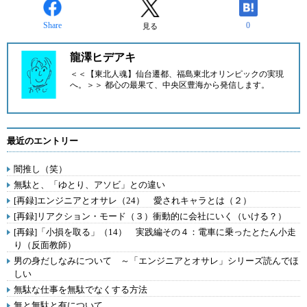
Share
0
見る
龍澤ヒデアキ
＜＜【東北人魂】仙台遷都、福島東北オリンピックの実現
へ。＞＞ 都心の最果て、中央区豊海から発信します。
最近のエントリー
闇推し（笑）
無駄と、「ゆとり、アソビ」との違い
[再録]エンジニアとオサレ（24） 愛されキャラとは（２）
[再録]リアクション・モード（３）衝動的に会社にいく（いける？）
[再録]「小損を取る」（14） 実践編その４：電車に乗ったとたん小走
り（反面教師）
男の身だしなみについて ～「エンジニアとオサレ」シリーズ読んでほ
しい
無駄な仕事を無駄でなくする方法
無と無駄と有について