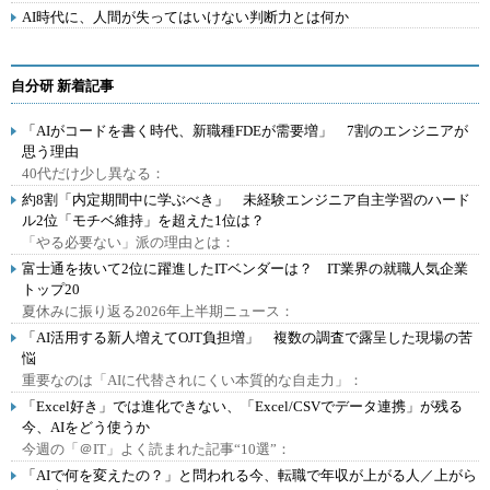
AI時代に、人間が失ってはいけない判断力とは何か
自分研 新着記事
「AIがコードを書く時代、新職種FDEが需要増」 7割のエンジニアが
思う理由
40代だけ少し異なる：
約8割「内定期間中に学ぶべき」 未経験エンジニア自主学習のハード
ル2位「モチベ維持」を超えた1位は？
「やる必要ない」派の理由とは：
富士通を抜いて2位に躍進したITベンダーは？ IT業界の就職人気企業
トップ20
夏休みに振り返る2026年上半期ニュース：
「AI活用する新人増えてOJT負担増」 複数の調査で露呈した現場の苦
悩
重要なのは「AIに代替されにくい本質的な自走力」：
「Excel好き」では進化できない、「Excel/CSVでデータ連携」が残る
今、AIをどう使うか
今週の「＠IT」よく読まれた記事“10選”：
「AIで何を変えたの？」と問われる今、転職で年収が上がる人／上がら