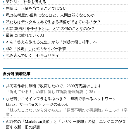
第743回 社畜を考える
判断は、正解を当てることではない
私は技術屋だ-便利になるほど、人間は弱くなるのか
私たちはデジタル世界で生きる準備ができているのか？
AIにDB設計を任せるとは、どこの何のことなのか？
最後には離れていくAI
AIを「答えを教える先生」から「判断の稽古相手」へ
482.「脱走」したAIのサイバー攻撃
包み込んでいく、セキュリティ
自分研 新着記事
共同著作者に無断で改変したので、2800万円請求します
「訴えてやる！」の前に読む IT訴訟 徹底解説（138）：
なぜ若手こそインフラを学ぶべき？ 無料で学べるネットワーク、
Linux、サーバ＆ストレージのeBook
「触ったことないから分からん」「原因不明だが再起動」をこっそり卒
業：
AI時代の「Markdown負債」と「レガシー脱却」の壁、エンジニアが直
面する新・旧の課題