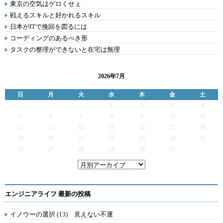
東京の空気はゲロくせぇ
戦えるスキルと好かれるスキル
日本がITで挽回を図るには
コーディングのあるべき形
タスクの整理ができないと在宅は無理
2026年7月
日
月
火
水
木
金
土
1
2
3
4
5
6
7
8
9
10
11
12
13
14
15
16
17
18
19
20
21
22
23
24
25
26
27
28
29
30
31
エンジニアライフ 最新の投稿
イノウーの選択 (13) 見えない不運