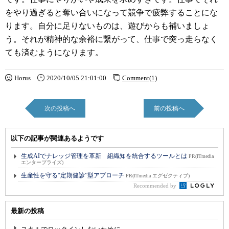
をやり過ぎると奪い合いになって競争で疲弊することにな
ります。自分に足りないものは、遊びからも補いましょ
う。それが精神的な余裕に繋がって、仕事で突っ走らなく
ても済むようになります。
Horus
2020/10/05 21:01:00
Comment(1)
次の投稿へ
前の投稿へ
以下の記事が関連あるようです
生成AIでナレッジ管理を革新 組織知を統合するツールとは
PR(ITmedia
エンタープライズ)
生産性を守る“定期健診”型アプローチ
PR(ITmedia エグゼクティブ)
Recommended by
最新の投稿