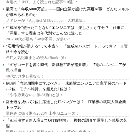
今週の「＠IT」よく読まれた記事“10選”：
最高で「年収6000万超」――国内企業が設けた高度AI職 どんなスキル
が求められるのか
メドレーが「Applied AI Developer」人材募集：
生成AIを“使ったことない”エンジニアは「楽しさ」が半分？ 仕事に
「満足」する理由は年代別でこんなに違った
20～30代が最も「やや不満」が多い：
“応用情報が消える”って本当？ 「生成AIパスポート」って何？ IT資
格の今を読む
＠IT人気記事まとめ読みeBook（6）：
「AIがコードを書く時代、新職種FDEが需要増」 7割のエンジニアが
思う理由
40代だけ少し異なる：
約8割「内定期間中に学ぶべき」 未経験エンジニア自主学習のハード
ル2位「モチベ維持」を超えた1位は？
「やる必要ない」派の理由とは：
富士通を抜いて2位に躍進したITベンダーは？ IT業界の就職人気企業
トップ20
夏休みに振り返る2026年上半期ニュース：
「AI活用する新人増えてOJT負担増」 複数の調査で露呈した現場の苦
悩
重要なのは「AIに代替されにくい本質的な自走力」：