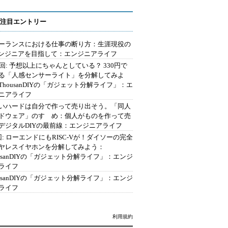
注目エントリー
ーランスにおける仕事の断り方：生涯現役の
エンジニアを目指して：エンジニアライフ
2回: 予想以上にちゃんとしている？ 330円で
る「人感センサーライト」を分解してみよ
ThousanDIYの「ガジェット分解ライフ」：エ
ニアライフ
いハードは自分で作って売り出そう。「同人
ドウェア」のすゝめ：個人がものを作って売
デジタルDIYの最前線：エンジニアライフ
回: ローエンドにもRISC-Vが！ダイソーの完全
ヤレスイヤホンを分解してみよう：
ousanDIYの「ガジェット分解ライフ」：エンジ
ライフ
ousanDIYの「ガジェット分解ライフ」：エンジ
ライフ
利用規約