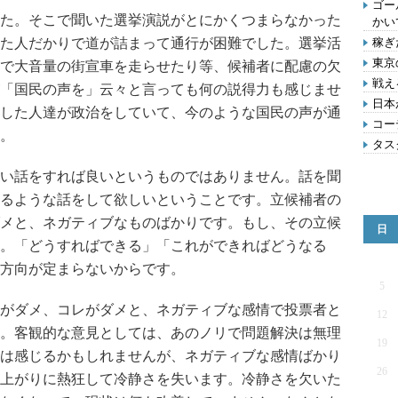
ゴー
た。そこで聞いた選挙演説がとにかくつまらなかった
かい
た人だかりで道が詰まって通行が困難でした。選挙活
稼ぎ
東京
で大音量の街宣車を走らせたり等、候補者に配慮の欠
戦え
「国民の声を」云々と言っても何の説得力も感じませ
日本
した人達が政治をしていて、今のような国民の声が通
コー
。
タス
い話をすれば良いというものではありません。話を聞
るような話をして欲しいということです。立候補者の
メと、ネガティブなものばかりです。もし、その立候
日
。「どうすればできる」「これができればどうなる
方向が定まらないからです。
5
がダメ、コレがダメと、ネガティブな感情で投票者と
12
。客観的な意見としては、あのノリで問題解決は無理
19
は感じるかもしれませんが、ネガティブな感情ばかり
26
上がりに熱狂して冷静さを失います。冷静さを欠いた