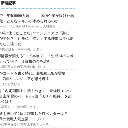
 新着記事
で「年収6000万超」――国内企業が設けた高
I職 どんなスキルが求められるのか
ーが「Applied AI Developer」人材募集：
AIを“使ったことない”エンジニアは「楽し
が半分？ 仕事に「満足」する理由は年代別
んなに違った
～30代が最も「やや不満」が多い：
用情報が消える”って本当？ 「生成AIパスポ
」って何？ IT資格の今を読む
人気記事まとめ読みeBook（6）：
Iがコードを書く時代、新職種FDEが需要
 7割のエンジニアが思う理由
代だけ少し異なる：
割「内定期間中に学ぶべき」 未経験エンジ
自主学習のハードル2位「モチベ維持」を超
1位は？
る必要ない」派の理由とは：
通を抜いて2位に躍進したITベンダーは？
業界の就職人気企業トップ20
みに振り返る2026年上半期ニュース：