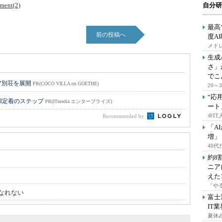
ment(2)
自分研
最高
前の投稿へ
度A
メドレ
生成
さ」
でこ
ア別荘を展開
PR(COCO VILLA on GOETHE)
20
“応
I定着のステップ
PR(ITmedia エンタープライズ)
ート
＠IT
Recommended by
「A
増」
40
約8
ニア
えた
「や
はなれない
富士
IT
夏休