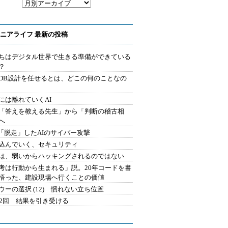
ニアライフ 最新の投稿
ちはデジタル世界で生きる準備ができている
？
にDB設計を任せるとは、どこの何のことなの
には離れていくAI
を「答えを教える先生」から「判断の稽古相
へ
2.「脱走」したAIのサイバー攻撃
込んでいく、セキュリティ
は、弱いからハッキングされるのではない
考は行動から生まれる」説。20年コードを書
悟った、建設現場へ行くことの価値
ウーの選択 (12) 慣れない立ち位置
42回 結果を引き受ける