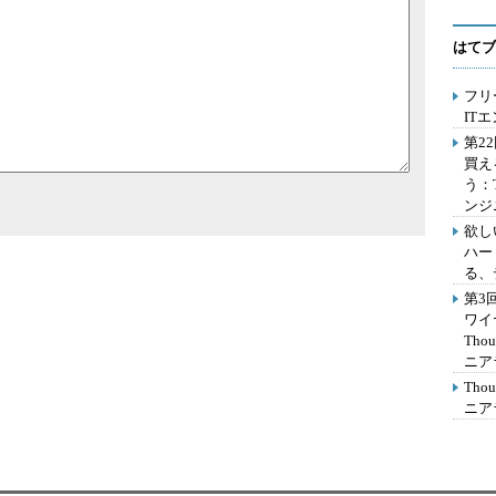
はてブ
フリ
IT
第2
買え
う：
ンジ
欲し
ハー
る、
第3
ワイ
Th
ニア
Th
ニア