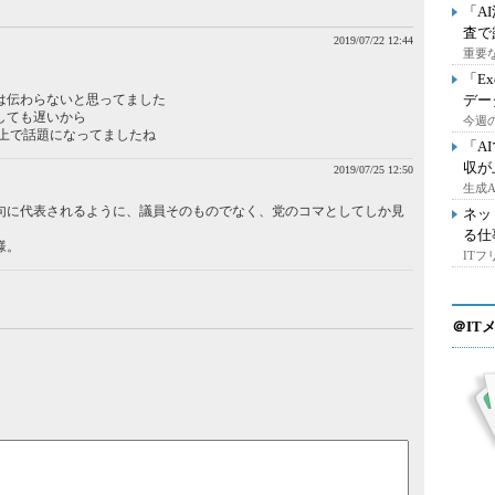
「A
査で
2019/07/22 12:44
重要
「E
は伝わらないと思ってました
デー
しても遅いから
今週の
er上で話題になってましたね
「A
収が
2019/07/25 12:50
生成
句に代表されるように、議員そのものでなく、党のコマとしてしか見
ネッ
る仕
様。
IT
＠IT