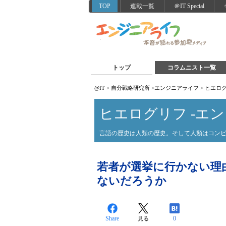
TOP
連載一覧
＠IT Special
トップ
コラムニスト一覧
@IT
>
自分戦略研究所
>
エンジニアライフ
>
ヒエログ
ヒエログリフ -エン
言語の歴史は人類の歴史。そして人類はコン
若者が選挙に行かない理
ないだろうか
Share
0
見る