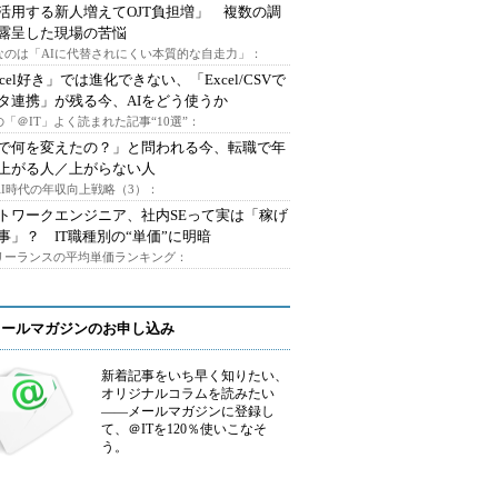
I活用する新人増えてOJT負担増」 複数の調
露呈した現場の苦悩
なのは「AIに代替されにくい本質的な自走力」：
xcel好き」では進化できない、「Excel/CSVで
タ連携」が残る今、AIをどう使うか
「＠IT」よく読まれた記事“10選”：
Iで何を変えたの？」と問われる今、転職で年
上がる人／上がらない人
AI時代の年収向上戦略（3）：
トワークエンジニア、社内SEって実は「稼げ
事」？ IT職種別の“単価”に明暗
フリーランスの平均単価ランキング：
メールマガジンのお申し込み
新着記事をいち早く知りたい、
オリジナルコラムを読みたい
――メールマガジンに登録し
て、＠ITを120％使いこなそ
う。