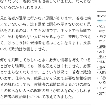
なくなって、現状は何も改善していません。なんとな
ているのかもしれません。
エンジ
見た若者が選挙に行かない原因があります。若者に候
えていないから、誰も選挙に関心を示さないのだと思
私た
話をされるのは、とても苦痛です。ネットでも新聞で
のか
だ、それを知らない人に分かるように、整理して伝え
AI
か？
て、けっこう雑に候補者を選ぶことになります。投票
最後
いので政治は改善しません。
AI
手」
何かを判断して欲しいときに必要な情報を与えている
48
とばかり強調しても、誰も応えてはくれません。必要
包み
とつまらなくなります。こういう状況で、若者は政治
人間
います。仕事でも、結果ばかり求めて必要な情報提供
「思
いて
者の離れにしても、候補者の感情に訴えるだけの雑な
イノ
ちの知らない人への配慮の無さが原因なのかもしれま
第7
ら若者の政治離れについて考えてみました。