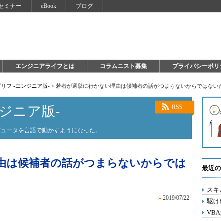
セミナー
eBook
ブログ
エンジニアライフとは
コラムニスト募集
プライバシーポリ
リフ -エンジニア版-
>
若者が選挙に行かない理由は候補者の話がつまらないからではない
ジニア版-
RSS
ピュータを言語で動かすようになった。
由は候補者の話がつまらないからでは
最近の
スキ
»
2019/07/22
駆け
VB