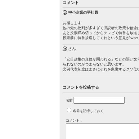
コメント
中小企業の平社員
共感します
他の党の批判が多すぎて演説者の政策や信念
あと投票締め切ってからテレビで特番を放送
投票前に特番放送してくれという意見がtwit
さん
「安倍政権の真価が問われる」などの謳い文
られないのがつまらないと思います。
比例代表制度はまさにそれを象徴するクソ仕
コメントを投稿する
名前
名前を記憶しておく
コメント：