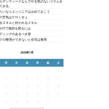
ルデンウィークなんでやる気のないコラムを
てみる。
たいならエンジニアは止めておこう
の空気はゲロくせぇ
るスキルと好かれるスキル
がITで挽回を図るには
ディングのあるべき形
クの整理ができないと在宅は無理
2026年7月
月
火
水
木
金
土
1
2
3
4
6
7
8
9
10
11
13
14
15
16
17
18
20
21
22
23
24
25
27
28
29
30
31