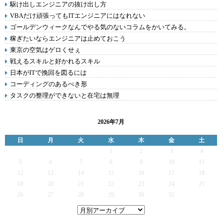
駆け出しエンジニアの抜け出し方
VBAだけ頑張ってもITエンジニアにはなれない
ゴールデンウィークなんでやる気のないコラムをかいてみる。
稼ぎたいならエンジニアは止めておこう
東京の空気はゲロくせぇ
戦えるスキルと好かれるスキル
日本がITで挽回を図るには
コーディングのあるべき形
タスクの整理ができないと在宅は無理
2026年7月
日
月
火
水
木
金
土
1
2
3
4
5
6
7
8
9
10
11
12
13
14
15
16
17
18
19
20
21
22
23
24
25
26
27
28
29
30
31