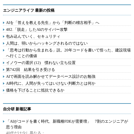
エンジニアライフ 最新の投稿
AIを「答えを教える先生」から「判断の稽古相手」へ
482.「脱走」したAIのサイバー攻撃
包み込んでいく、セキュリティ
人間は、弱いからハッキングされるのではない
「思考は行動から生まれる」説。20年コードを書いて悟った、建設現場
へ行くことの価値
イノウーの選択 (12) 慣れない立ち位置
第742回 結果を引き受ける
AIで画面を読み解かせてデータベース設計のお勉強
AI時代に、人間が失ってはいけない判断力とは何か
価格を下げることに抵抗できるか
自分研 新着記事
「AIがコードを書く時代、新職種FDEが需要増」 7割のエンジニアが
思う理由
40代だけ少し異なる：