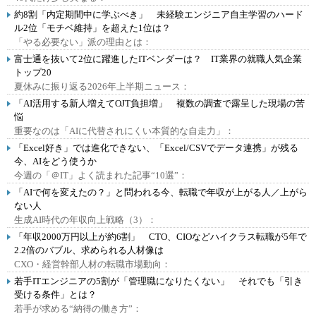
約8割「内定期間中に学ぶべき」 未経験エンジニア自主学習のハード
ル2位「モチベ維持」を超えた1位は？
「やる必要ない」派の理由とは：
富士通を抜いて2位に躍進したITベンダーは？ IT業界の就職人気企業
トップ20
夏休みに振り返る2026年上半期ニュース：
「AI活用する新人増えてOJT負担増」 複数の調査で露呈した現場の苦
悩
重要なのは「AIに代替されにくい本質的な自走力」：
「Excel好き」では進化できない、「Excel/CSVでデータ連携」が残る
今、AIをどう使うか
今週の「＠IT」よく読まれた記事“10選”：
「AIで何を変えたの？」と問われる今、転職で年収が上がる人／上がら
ない人
生成AI時代の年収向上戦略（3）：
「年収2000万円以上が約6割」 CTO、CIOなどハイクラス転職が5年で
2.2倍のバブル、求められる人材像は
CXO・経営幹部人材の転職市場動向：
若手ITエンジニアの5割が「管理職になりたくない」 それでも「引き
受ける条件」とは？
若手が求める“納得の働き方”：