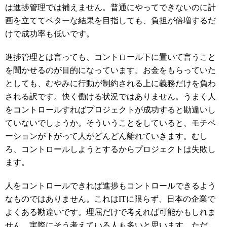
は進捗管理では補えません。普通にやってできないのに計
画を立ててベターな結果を目指しても、負担が倍増するだ
けで成功率も低いです。
進捗管理とは言っても、コントロール下に置いて言うこと
を聞かせるのが目的になっています。お金をもらっていた
としても、むやみに行動が制約される上に義務だけを負わ
される訳です。快く働ける状況ではありません。うまく人
をコントロールすればプロジェクトが成功すると勘違いし
ていないでしょうか。そういうことをしていると、モチベ
ーションが下がって人がどんどん離れていきます。むし
ろ、コントロールしようとするからプロジェクトは失敗し
ます。
人をコントロールできれば進捗もコントロールできるよう
なものではありません。これはITに限らず、日本の企業で
よくある勘違いです。理屈だけで考えれば可能かもしれま
せん。実際にそう考えている人も多いと思います。ただ