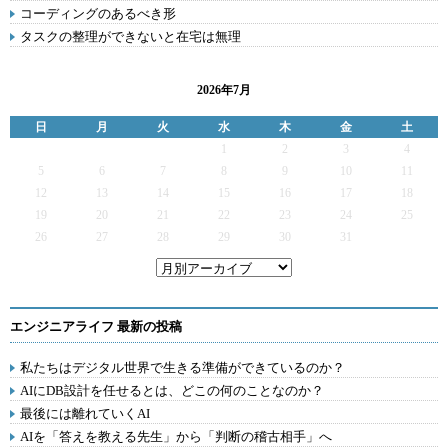
コーディングのあるべき形
タスクの整理ができないと在宅は無理
2026年7月
日
月
火
水
木
金
土
1
2
3
4
5
6
7
8
9
10
11
12
13
14
15
16
17
18
19
20
21
22
23
24
25
26
27
28
29
30
31
エンジニアライフ 最新の投稿
私たちはデジタル世界で生きる準備ができているのか？
AIにDB設計を任せるとは、どこの何のことなのか？
最後には離れていくAI
AIを「答えを教える先生」から「判断の稽古相手」へ