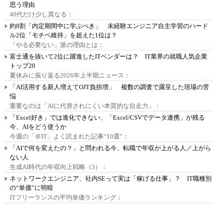
思う理由
40代だけ少し異なる：
約8割「内定期間中に学ぶべき」 未経験エンジニア自主学習のハード
ル2位「モチベ維持」を超えた1位は？
「やる必要ない」派の理由とは：
富士通を抜いて2位に躍進したITベンダーは？ IT業界の就職人気企業
トップ20
夏休みに振り返る2026年上半期ニュース：
「AI活用する新人増えてOJT負担増」 複数の調査で露呈した現場の苦
悩
重要なのは「AIに代替されにくい本質的な自走力」：
「Excel好き」では進化できない、「Excel/CSVでデータ連携」が残る
今、AIをどう使うか
今週の「＠IT」よく読まれた記事“10選”：
「AIで何を変えたの？」と問われる今、転職で年収が上がる人／上がら
ない人
生成AI時代の年収向上戦略（3）：
ネットワークエンジニア、社内SEって実は「稼げる仕事」？ IT職種別
の“単価”に明暗
ITフリーランスの平均単価ランキング：