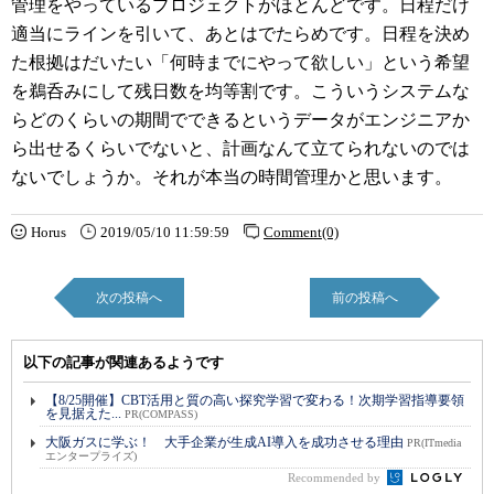
管理をやっているプロジェクトがほとんどです。日程だけ
適当にラインを引いて、あとはでたらめです。日程を決め
た根拠はだいたい「何時までにやって欲しい」という希望
を鵜呑みにして残日数を均等割です。こういうシステムな
らどのくらいの期間でできるというデータがエンジニアか
ら出せるくらいでないと、計画なんて立てられないのでは
ないでしょうか。それが本当の時間管理かと思います。
Horus
2019/05/10 11:59:59
Comment(0)
次の投稿へ
前の投稿へ
以下の記事が関連あるようです
【8/25開催】CBT活用と質の高い探究学習で変わる！次期学習指導要領
を見据えた...
PR(COMPASS)
大阪ガスに学ぶ！ 大手企業が生成AI導入を成功させる理由
PR(ITmedia
エンタープライズ)
Recommended by