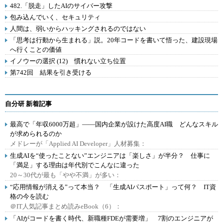
482.「脱走」したAIのサイバー攻撃
包み込んでいく、セキュリティ
人間は、弱いからハッキングされるのではない
「思考は行動から生まれる」説。20年コードを書いて悟った、建設現場
へ行くことの価値
イノウーの選択 (12) 慣れない立ち位置
第742回 結果を引き受ける
自分研 新着記事
最高で「年収6000万超」――国内企業が設けた高度AI職 どんなスキル
が求められるのか
メドレーが「Applied AI Developer」人材募集：
生成AIを“使ったことない”エンジニアは「楽しさ」が半分？ 仕事に
「満足」する理由は年代別でこんなに違った
20～30代が最も「やや不満」が多い：
“応用情報が消える”って本当？ 「生成AIパスポート」って何？ IT資
格の今を読む
＠IT人気記事まとめ読みeBook（6）：
「AIがコードを書く時代、新職種FDEが需要増」 7割のエンジニアが