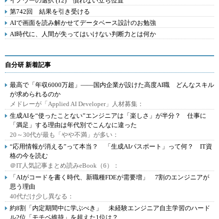
イノウーの選択 (12) 慣れない立ち位置
第742回 結果を引き受ける
AIで画面を読み解かせてデータベース設計のお勉強
AI時代に、人間が失ってはいけない判断力とは何か
自分研 新着記事
最高で「年収6000万超」――国内企業が設けた高度AI職 どんなスキル
が求められるのか
メドレーが「Applied AI Developer」人材募集：
生成AIを“使ったことない”エンジニアは「楽しさ」が半分？ 仕事に
「満足」する理由は年代別でこんなに違った
20～30代が最も「やや不満」が多い：
“応用情報が消える”って本当？ 「生成AIパスポート」って何？ IT資
格の今を読む
＠IT人気記事まとめ読みeBook（6）：
「AIがコードを書く時代、新職種FDEが需要増」 7割のエンジニアが
思う理由
40代だけ少し異なる：
約8割「内定期間中に学ぶべき」 未経験エンジニア自主学習のハード
ル2位「モチベ維持」を超えた1位は？