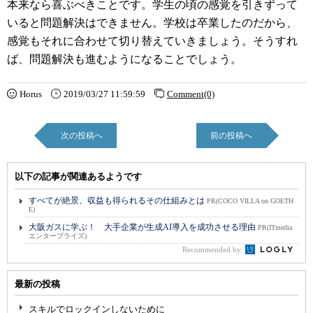
本来なら喜ぶべきことです。学生の頃の感覚を引きずって
いると問題解決はできません。学校は卒業したのだから、
感覚もそれに合わせて切り替えていきましょう。そうすれ
ば、問題解決も進むようになることでしょう。
Horus
2019/03/27 11:59:59
Comment(0)
次の投稿へ
前の投稿へ
以下の記事が関連あるようです
すべてが絶景、収益も得られるその仕組みとは
PR(COCO VILLA on GOETH
E)
大阪ガスに学ぶ！ 大手企業が生成AI導入を成功させる理由
PR(ITmedia
エンタープライズ)
Recommended by
最新の投稿
スキルでロックインしないために