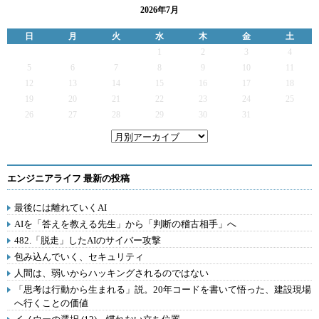
2026年7月
日
月
火
水
木
金
土
1
2
3
4
5
6
7
8
9
10
11
12
13
14
15
16
17
18
19
20
21
22
23
24
25
26
27
28
29
30
31
エンジニアライフ 最新の投稿
最後には離れていくAI
AIを「答えを教える先生」から「判断の稽古相手」へ
482.「脱走」したAIのサイバー攻撃
包み込んでいく、セキュリティ
人間は、弱いからハッキングされるのではない
「思考は行動から生まれる」説。20年コードを書いて悟った、建設現場
へ行くことの価値