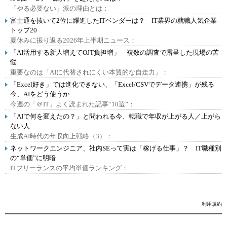
「やる必要ない」派の理由とは：
富士通を抜いて2位に躍進したITベンダーは？ IT業界の就職人気企業
トップ20
夏休みに振り返る2026年上半期ニュース：
「AI活用する新人増えてOJT負担増」 複数の調査で露呈した現場の苦
悩
重要なのは「AIに代替されにくい本質的な自走力」：
「Excel好き」では進化できない、「Excel/CSVでデータ連携」が残る
今、AIをどう使うか
今週の「＠IT」よく読まれた記事“10選”：
「AIで何を変えたの？」と問われる今、転職で年収が上がる人／上がら
ない人
生成AI時代の年収向上戦略（3）：
ネットワークエンジニア、社内SEって実は「稼げる仕事」？ IT職種別
の“単価”に明暗
ITフリーランスの平均単価ランキング：
利用規約