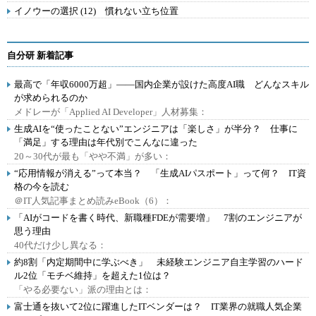
イノウーの選択 (12) 慣れない立ち位置
自分研 新着記事
最高で「年収6000万超」――国内企業が設けた高度AI職 どんなスキル
が求められるのか
メドレーが「Applied AI Developer」人材募集：
生成AIを“使ったことない”エンジニアは「楽しさ」が半分？ 仕事に
「満足」する理由は年代別でこんなに違った
20～30代が最も「やや不満」が多い：
“応用情報が消える”って本当？ 「生成AIパスポート」って何？ IT資
格の今を読む
＠IT人気記事まとめ読みeBook（6）：
「AIがコードを書く時代、新職種FDEが需要増」 7割のエンジニアが
思う理由
40代だけ少し異なる：
約8割「内定期間中に学ぶべき」 未経験エンジニア自主学習のハード
ル2位「モチベ維持」を超えた1位は？
「やる必要ない」派の理由とは：
富士通を抜いて2位に躍進したITベンダーは？ IT業界の就職人気企業