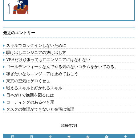
最近のエントリー
スキルでロックインしないために
駆け出しエンジニアの抜け出し方
VBAだけ頑張ってもITエンジニアにはなれない
ゴールデンウィークなんでやる気のないコラムをかいてみる。
稼ぎたいならエンジニアは止めておこう
東京の空気はゲロくせぇ
戦えるスキルと好かれるスキル
日本がITで挽回を図るには
コーディングのあるべき形
タスクの整理ができないと在宅は無理
2026年7月
日
月
火
水
木
金
土