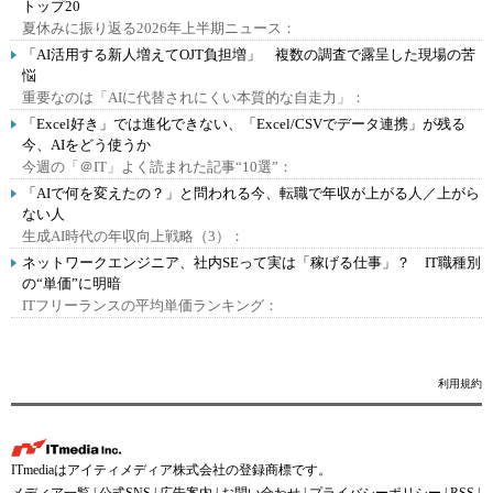
トップ20
夏休みに振り返る2026年上半期ニュース：
「AI活用する新人増えてOJT負担増」 複数の調査で露呈した現場の苦
悩
重要なのは「AIに代替されにくい本質的な自走力」：
「Excel好き」では進化できない、「Excel/CSVでデータ連携」が残る
今、AIをどう使うか
今週の「＠IT」よく読まれた記事“10選”：
「AIで何を変えたの？」と問われる今、転職で年収が上がる人／上がら
ない人
生成AI時代の年収向上戦略（3）：
ネットワークエンジニア、社内SEって実は「稼げる仕事」？ IT職種別
の“単価”に明暗
ITフリーランスの平均単価ランキング：
利用規約
ITmediaはアイティメディア株式会社の登録商標です。