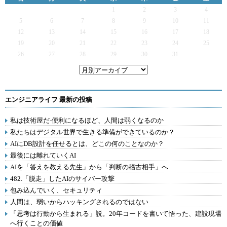
1
2
3
4
5
6
7
8
9
10
11
12
13
14
15
16
17
18
19
20
21
22
23
24
25
26
27
28
29
30
31
エンジニアライフ 最新の投稿
私は技術屋だ-便利になるほど、人間は弱くなるのか
私たちはデジタル世界で生きる準備ができているのか？
AIにDB設計を任せるとは、どこの何のことなのか？
最後には離れていくAI
AIを「答えを教える先生」から「判断の稽古相手」へ
482.「脱走」したAIのサイバー攻撃
包み込んでいく、セキュリティ
人間は、弱いからハッキングされるのではない
「思考は行動から生まれる」説。20年コードを書いて悟った、建設現場
へ行くことの価値