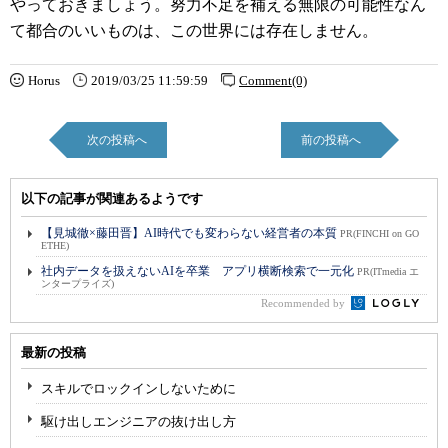
やっておきましょう。努力不足を補える無限の可能性なん
て都合のいいものは、この世界には存在しません。
Horus
2019/03/25 11:59:59
Comment(0)
次の投稿へ
前の投稿へ
以下の記事が関連あるようです
【見城徹×藤田晋】AI時代でも変わらない経営者の本質
PR(FINCHI on GO
ETHE)
社内データを扱えないAIを卒業 アプリ横断検索で一元化
PR(ITmedia エ
ンタープライズ)
Recommended by
最新の投稿
スキルでロックインしないために
駆け出しエンジニアの抜け出し方