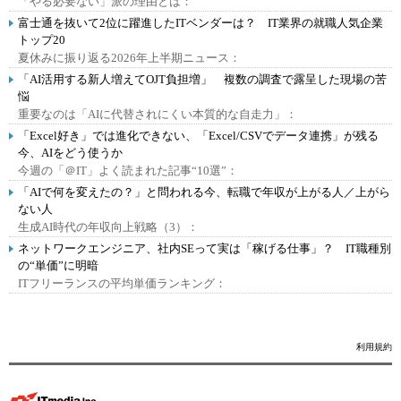
「やる必要ない」派の理由とは：
富士通を抜いて2位に躍進したITベンダーは？ IT業界の就職人気企業
トップ20
夏休みに振り返る2026年上半期ニュース：
「AI活用する新人増えてOJT負担増」 複数の調査で露呈した現場の苦
悩
重要なのは「AIに代替されにくい本質的な自走力」：
「Excel好き」では進化できない、「Excel/CSVでデータ連携」が残る
今、AIをどう使うか
今週の「＠IT」よく読まれた記事“10選”：
「AIで何を変えたの？」と問われる今、転職で年収が上がる人／上がら
ない人
生成AI時代の年収向上戦略（3）：
ネットワークエンジニア、社内SEって実は「稼げる仕事」？ IT職種別
の“単価”に明暗
ITフリーランスの平均単価ランキング：
利用規約