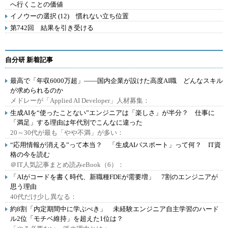
へ行くことの価値
イノウーの選択 (12) 慣れない立ち位置
第742回 結果を引き受ける
自分研 新着記事
最高で「年収6000万超」――国内企業が設けた高度AI職 どんなスキル
が求められるのか
メドレーが「Applied AI Developer」人材募集：
生成AIを“使ったことない”エンジニアは「楽しさ」が半分？ 仕事に
「満足」する理由は年代別でこんなに違った
20～30代が最も「やや不満」が多い：
“応用情報が消える”って本当？ 「生成AIパスポート」って何？ IT資
格の今を読む
＠IT人気記事まとめ読みeBook（6）：
「AIがコードを書く時代、新職種FDEが需要増」 7割のエンジニアが
思う理由
40代だけ少し異なる：
約8割「内定期間中に学ぶべき」 未経験エンジニア自主学習のハード
ル2位「モチベ維持」を超えた1位は？