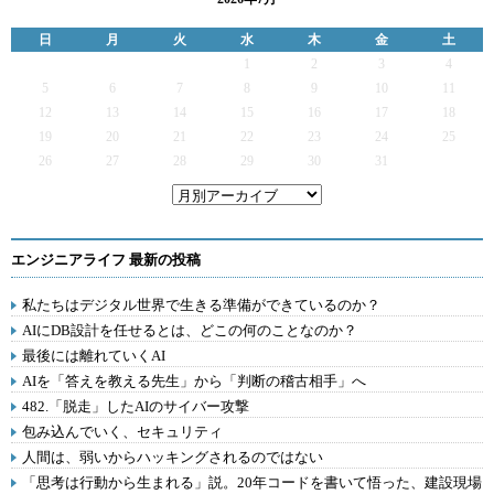
日
月
火
水
木
金
土
1
2
3
4
5
6
7
8
9
10
11
12
13
14
15
16
17
18
19
20
21
22
23
24
25
26
27
28
29
30
31
エンジニアライフ 最新の投稿
私たちはデジタル世界で生きる準備ができているのか？
AIにDB設計を任せるとは、どこの何のことなのか？
最後には離れていくAI
AIを「答えを教える先生」から「判断の稽古相手」へ
482.「脱走」したAIのサイバー攻撃
包み込んでいく、セキュリティ
人間は、弱いからハッキングされるのではない
「思考は行動から生まれる」説。20年コードを書いて悟った、建設現場