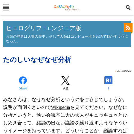
ヒエログリフ -エンジニア版-
言語の歴史は人類の歴史。そして人類はコンピュータを言語で動かすように
なった。
たのしいなぜなぜ分析
»
2018/09/25
Share
1
見る
みなさんは、なぜなぜ分析というのをご存じでしょうか。
説明が面倒くさいので
Wikipedia
を見てください。なぜなに
分析というと、狭い会議室に大の大人がキュゥキュゥとひ
しめき合って、結論の出ない議論を繰り返すようなそうい
うイメージを持っています。どういうことか、議論すれば