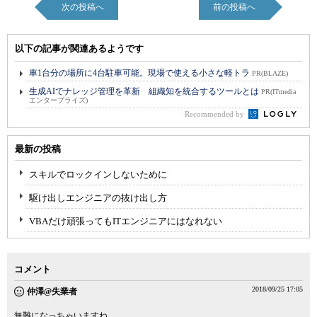
次の投稿へ
前の投稿へ
以下の記事が関連あるようです
車1台分の場所に4台駐車可能。現場で使える小さな軽トラ
PR(BLAZE)
生成AIでナレッジ管理を革新 組織知を統合するツールとは
PR(ITmedia
エンタープライズ)
Recommended by
最新の投稿
スキルでロックインしないために
駆け出しエンジニアの抜け出し方
VBAだけ頑張ってもITエンジニアにはなれない
コメント
2018/09/25 17:05
仲澤@失業者
無難になっちゃいますね。