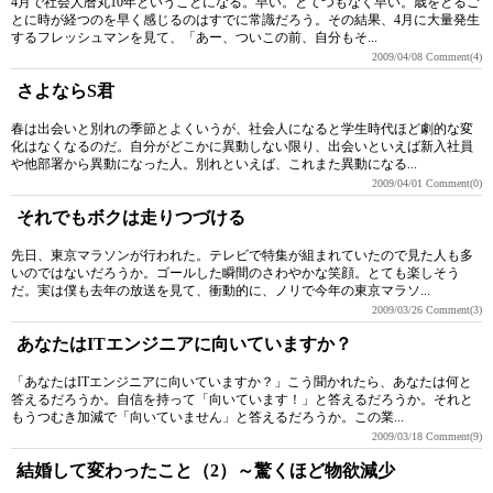
4月で社会人暦丸10年ということになる。早い。とてつもなく早い。歳をとるご
とに時が経つのを早く感じるのはすでに常識だろう。その結果、4月に大量発生
するフレッシュマンを見て、「あー、ついこの前、自分もそ...
2009/04/08
Comment(4)
さよならS君
春は出会いと別れの季節とよくいうが、社会人になると学生時代ほど劇的な変
化はなくなるのだ。自分がどこかに異動しない限り、出会いといえば新入社員
や他部署から異動になった人。別れといえば、これまた異動になる...
2009/04/01
Comment(0)
それでもボクは走りつづける
先日、東京マラソンが行われた。テレビで特集が組まれていたので見た人も多
いのではないだろうか。ゴールした瞬間のさわやかな笑顔。とても楽しそう
だ。実は僕も去年の放送を見て、衝動的に、ノリで今年の東京マラソ...
2009/03/26
Comment(3)
あなたはITエンジニアに向いていますか？
「あなたはITエンジニアに向いていますか？」こう聞かれたら、あなたは何と
答えるだろうか。自信を持って「向いています！」と答えるだろうか。それと
もうつむき加減で「向いていません」と答えるだろうか。この業...
2009/03/18
Comment(9)
結婚して変わったこと（2）～驚くほど物欲減少