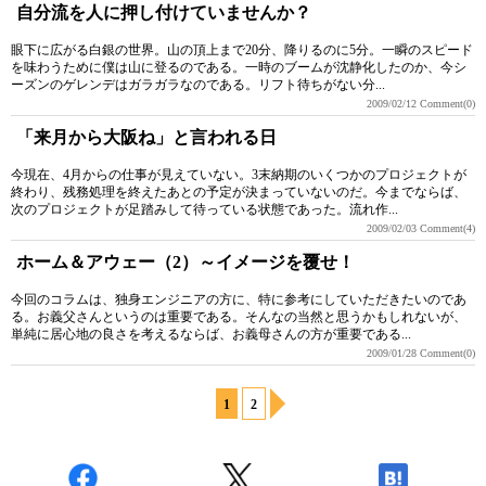
自分流を人に押し付けていませんか？
眼下に広がる白銀の世界。山の頂上まで20分、降りるのに5分。一瞬のスピード
を味わうために僕は山に登るのである。一時のブームが沈静化したのか、今シ
ーズンのゲレンデはガラガラなのである。リフト待ちがない分...
2009/02/12
Comment(0)
「来月から大阪ね」と言われる日
今現在、4月からの仕事が見えていない。3末納期のいくつかのプロジェクトが
終わり、残務処理を終えたあとの予定が決まっていないのだ。今までならば、
次のプロジェクトが足踏みして待っている状態であった。流れ作...
2009/02/03
Comment(4)
ホーム＆アウェー（2）～イメージを覆せ！
今回のコラムは、独身エンジニアの方に、特に参考にしていただきたいのであ
る。お義父さんというのは重要である。そんなの当然と思うかもしれないが、
単純に居心地の良さを考えるならば、お義母さんの方が重要である...
2009/01/28
Comment(0)
1
2