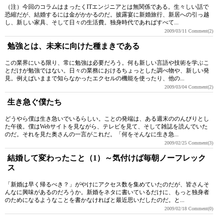
（注）今回のコラムはまったくITエンジニアとは無関係である。生々しい話で
恐縮だが、結婚するには金がかかるのだ。披露宴に新婚旅行、新居への引っ越
し、新しい家具、そして日々の生活費。独身時代であればすべて...
2009/03/11
Comment(2)
勉強とは、未来に向けた種まきである
この業界にいる限り、常に勉強は必要だろう。何も新しい言語や技術を学ぶこ
とだけが勉強ではない。日々の業務におけるちょっとした調べ物や、新しい発
見。例えばいままで知らなかったエクセルの機能を使ったり、他の...
2009/03/04
Comment(2)
生き急ぐ僕たち
どうやら僕は生き急いでいるらしい。ことの発端は、ある週末ののんびりとし
た午後。僕はWebサイトを見ながら、テレビを見て、そして雑誌を読んでいた
のだ。それを見た奥さんの一言がこれだ。「何をそんなに生き急...
2009/02/25
Comment(3)
結婚して変わったこと（1）～気付けば毎朝ノーフレック
ス
「新婚は早く帰るべき？」がやけにアクセス数を集めていたのだが、皆さんそ
んなに興味があるのだろうか。新婚をネタに書いているだけに、もっと独身者
のためになるようなことを書かなければと最近思いだしたのだ。と...
2009/02/18
Comment(0)