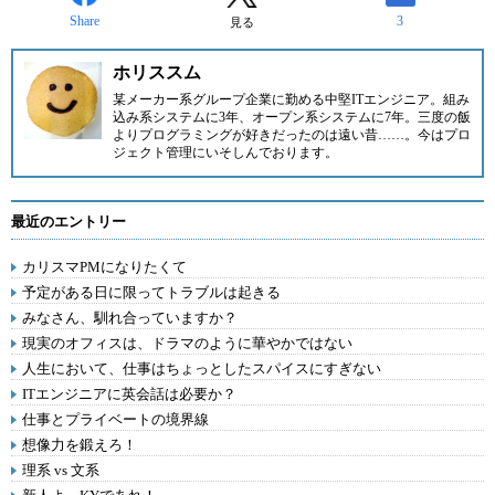
Share
3
見る
ホリススム
某メーカー系グループ企業に勤める中堅ITエンジニア。組み
込み系システムに3年、オープン系システムに7年。三度の飯
よりプログラミングが好きだったのは遠い昔……。今はプロ
ジェクト管理にいそしんでおります。
最近のエントリー
カリスマPMになりたくて
予定がある日に限ってトラブルは起きる
みなさん、馴れ合っていますか？
現実のオフィスは、ドラマのように華やかではない
人生において、仕事はちょっとしたスパイスにすぎない
ITエンジニアに英会話は必要か？
仕事とプライベートの境界線
想像力を鍛えろ！
理系 vs 文系