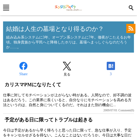
結婚は人生の墓場となり得るのか？
組み込み系システムに3年、オープン系システムに7年。徹夜がこたえるお年
頃。独身貴族から平民へと降格したホリは、墓場へまっしぐらなのだろう
か……。
Share
3
見る
カリスマPMになりたくて
仕事に対してモチベーションが上がらない時がある。人間なので、好不調の波
はあるだろう。この業界に長くいると、自分なりにモチベーションを高める方
法というのは、自然と身についてくるのだ。それはまた別の機会に...
2009/07/01
Comment(0)
予定がある日に限ってトラブルは起きる
今日は予定があるから早く帰ろうと思った日に限って、急な仕事が入り、予定
をキャンセルせざるを得ない。こんなことはないだろうか。今日は大事な日だ