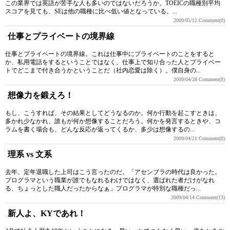
この業界では英語が苦手な人も多いのではないだろうか。TOEICの職種別平均
スコアを見ても、SEは他の職種に比べ低い値となっている。...
2009/05/12
Comment(0)
仕事とプライベートの境界線
仕事とプライベートの境界線。これは仕事中にプライベートのことをすると
か、私用電話をするということではなく、仕事上で知り合った人とプライベー
トでどこまで付き合うかということだ（社内恋愛は除く）。僕自身の...
2009/04/28
Comment(8)
想像力を鍛えろ！
もし、こうすれば、その結果としてどうなるのか。何か行動を起こすときは、
多かれ少なかれ、誰もが何か想像することだろう。何かを発言するときや、コ
ラムを書く場合も、どんな反応が返ってくるか、多少は想像するの...
2009/04/21
Comment(0)
理系 vs 文系
去年、定年退職した上司はこう言ったのだ。「アセンブラの時代は良かった。
プログラマという職業が誰でもなれるわけではなく、選ばれた者だけがなれ
る、ちょっとした職人だったからなぁ」プログラマが特別な職種だっ...
2009/04/14
Comment(13)
新人よ、KYであれ！