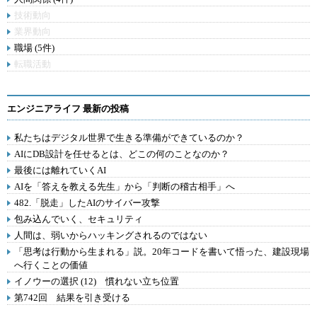
技術動向
業界動向
職場 (5件)
転職活動
エンジニアライフ 最新の投稿
私たちはデジタル世界で生きる準備ができているのか？
AIにDB設計を任せるとは、どこの何のことなのか？
最後には離れていくAI
AIを「答えを教える先生」から「判断の稽古相手」へ
482.「脱走」したAIのサイバー攻撃
包み込んでいく、セキュリティ
人間は、弱いからハッキングされるのではない
「思考は行動から生まれる」説。20年コードを書いて悟った、建設現場
へ行くことの価値
イノウーの選択 (12) 慣れない立ち位置
第742回 結果を引き受ける