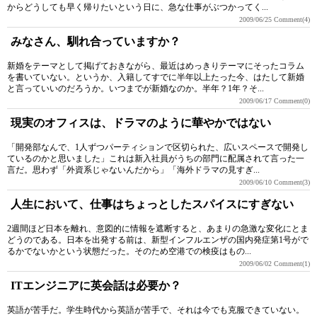
からどうしても早く帰りたいという日に、急な仕事がぶつかってく...
2009/06/25
Comment(4)
みなさん、馴れ合っていますか？
新婚をテーマとして掲げておきながら、最近はめっきりテーマにそったコラム
を書いていない。というか、入籍してすでに半年以上たった今、はたして新婚
と言っていいのだろうか。いつまでが新婚なのか。半年？1年？そ...
2009/06/17
Comment(0)
現実のオフィスは、ドラマのように華やかではない
「開発部なんで、1人ずつパーティションで区切られた、広いスペースで開発し
ているのかと思いました」これは新入社員がうちの部門に配属されて言った一
言だ。思わず「外資系じゃないんだから」「海外ドラマの見すぎ...
2009/06/10
Comment(3)
人生において、仕事はちょっとしたスパイスにすぎない
2週間ほど日本を離れ、意図的に情報を遮断すると、あまりの急激な変化にとま
どうのである。日本を出発する前は、新型インフルエンザの国内発症第1号がで
るかでないかという状態だった。そのため空港での検疫はもの...
2009/06/02
Comment(1)
ITエンジニアに英会話は必要か？
英語が苦手だ。学生時代から英語が苦手で、それは今でも克服できていない。