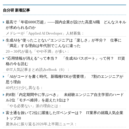
自分研 新着記事
最高で「年収6000万超」――国内企業が設けた高度AI職 どんなスキル
が求められるのか
メドレーが「Applied AI Developer」人材募集：
生成AIを“使ったことない”エンジニアは「楽しさ」が半分？ 仕事に
「満足」する理由は年代別でこんなに違った
20～30代が最も「やや不満」が多い：
“応用情報が消える”って本当？ 「生成AIパスポート」って何？ IT資
格の今を読む
＠IT人気記事まとめ読みeBook（6）：
「AIがコードを書く時代、新職種FDEが需要増」 7割のエンジニアが
思う理由
40代だけ少し異なる：
約8割「内定期間中に学ぶべき」 未経験エンジニア自主学習のハード
ル2位「モチベ維持」を超えた1位は？
「やる必要ない」派の理由とは：
富士通を抜いて2位に躍進したITベンダーは？ IT業界の就職人気企業
トップ20
夏休みに振り返る2026年上半期ニュース：