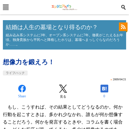
結婚は人生の墓場となり得るのか？
組み込み系システムに3年、オープン系システムに7年。徹夜がこたえるお年
頃。独身貴族から平民へと降格したホリは、墓場へまっしぐらなのだろう
か……。
想像力を鍛えろ！
ライフハック
»
2009/04/21
Share
0
見る
もし、こうすれば、その結果としてどうなるのか。何か
行動を起こすときは、多かれ少なかれ、誰もが何か想像す
ることだろう。何かを発言するときや、コラムを書く場合