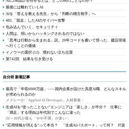
AIにDB設計を任せるとは、どこの何のことなのか？
最後には離れていくAI
AIを「答えを教える先生」から「判断の稽古相手」へ
482.「脱走」したAIのサイバー攻撃
包み込んでいく、セキュリティ
人間は、弱いからハッキングされるのではない
「思考は行動から生まれる」説。20年コードを書いて悟った、建設現場
へ行くことの価値
イノウーの選択 (12) 慣れない立ち位置
第742回 結果を引き受ける
自分研 新着記事
最高で「年収6000万超」――国内企業が設けた高度AI職 どんなスキル
が求められるのか
メドレーが「Applied AI Developer」人材募集：
生成AIを“使ったことない”エンジニアは「楽しさ」が半分？ 仕事に
「満足」する理由は年代別でこんなに違った
20～30代が最も「やや不満」が多い：
“応用情報が消える”って本当？ 「生成AIパスポート」って何？ IT資