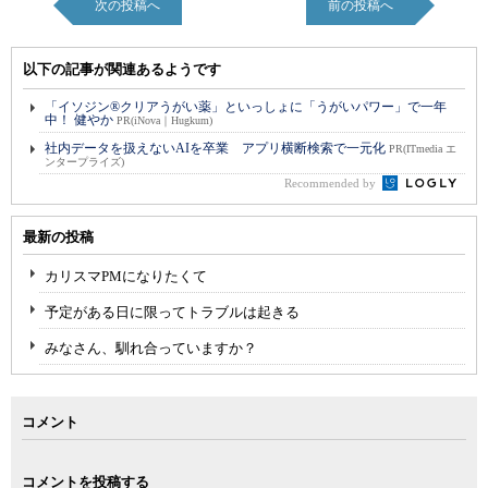
次の投稿へ
前の投稿へ
以下の記事が関連あるようです
「イソジン®クリアうがい薬」といっしょに「うがいパワー」で一年
中！ 健やか
PR(iNova｜Hugkum)
社内データを扱えないAIを卒業 アプリ横断検索で一元化
PR(ITmedia エ
ンタープライズ)
Recommended by
最新の投稿
カリスマPMになりたくて
予定がある日に限ってトラブルは起きる
みなさん、馴れ合っていますか？
コメント
コメントを投稿する