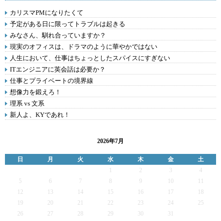
カリスマPMになりたくて
予定がある日に限ってトラブルは起きる
みなさん、馴れ合っていますか？
現実のオフィスは、ドラマのように華やかではない
人生において、仕事はちょっとしたスパイスにすぎない
ITエンジニアに英会話は必要か？
仕事とプライベートの境界線
想像力を鍛えろ！
理系 vs 文系
新人よ、KYであれ！
2026年7月
日
月
火
水
木
金
土
1
2
3
4
5
6
7
8
9
10
11
12
13
14
15
16
17
18
19
20
21
22
23
24
25
26
27
28
29
30
31