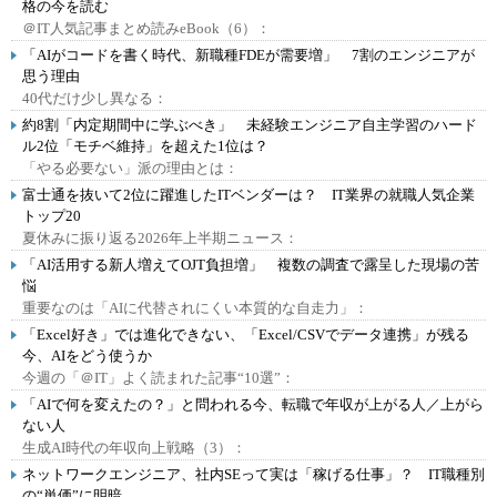
格の今を読む
＠IT人気記事まとめ読みeBook（6）：
「AIがコードを書く時代、新職種FDEが需要増」 7割のエンジニアが
思う理由
40代だけ少し異なる：
約8割「内定期間中に学ぶべき」 未経験エンジニア自主学習のハード
ル2位「モチベ維持」を超えた1位は？
「やる必要ない」派の理由とは：
富士通を抜いて2位に躍進したITベンダーは？ IT業界の就職人気企業
トップ20
夏休みに振り返る2026年上半期ニュース：
「AI活用する新人増えてOJT負担増」 複数の調査で露呈した現場の苦
悩
重要なのは「AIに代替されにくい本質的な自走力」：
「Excel好き」では進化できない、「Excel/CSVでデータ連携」が残る
今、AIをどう使うか
今週の「＠IT」よく読まれた記事“10選”：
「AIで何を変えたの？」と問われる今、転職で年収が上がる人／上がら
ない人
生成AI時代の年収向上戦略（3）：
ネットワークエンジニア、社内SEって実は「稼げる仕事」？ IT職種別
の“単価”に明暗