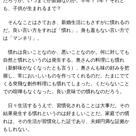
だろうか。いつまでが新婚なのか。半年？ 1年？ それと
も、子供が生まれるまで？
そんなことはさておき、新婚生活にもさすがに慣れるの
だ。良い言い方をすれば「慣れ」。身も蓋もない言い方で
は「マンネリ」。
慣れは良いことなのか、悪いことなのか。何に対しても
自然と慣れというのは発生する。奥さんの料理にも慣れ
（新鮮味がなくなったとも言う）、奥さんも味の好みを把
握し、常においしいものを作ってくれるのだ。たまにでて
くる突飛な創作料理にも慣れてしまった。くだらないこと
での喧嘩もなくなった。良い意味での慣れなのだろう。
日々生活するうえで、習慣化されることは大事だ。その
結果発生する慣れというのは好ましいことだ。家庭での慣
れは、その生活が習慣化した証であり、夫婦円満な証拠か
もしれない。