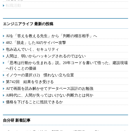
転職活動
エンジニアライフ 最新の投稿
AIを「答えを教える先生」から「判断の稽古相手」へ
482.「脱走」したAIのサイバー攻撃
包み込んでいく、セキュリティ
人間は、弱いからハッキングされるのではない
「思考は行動から生まれる」説。20年コードを書いて悟った、建設現場
へ行くことの価値
イノウーの選択 (12) 慣れない立ち位置
第742回 結果を引き受ける
AIで画面を読み解かせてデータベース設計のお勉強
AI時代に、人間が失ってはいけない判断力とは何か
価格を下げることに抵抗できるか
自分研 新着記事