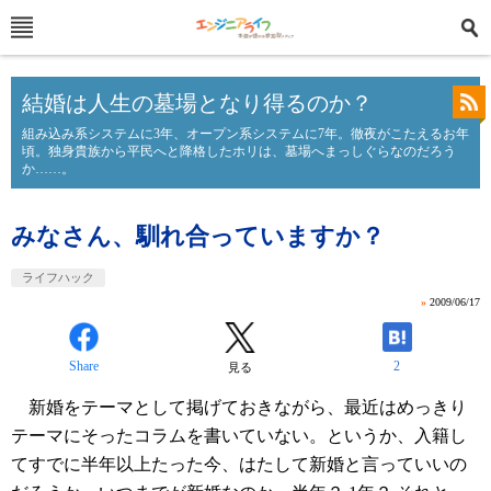
結婚は人生の墓場となり得るのか？
組み込み系システムに3年、オープン系システムに7年。徹夜がこたえるお年
頃。独身貴族から平民へと降格したホリは、墓場へまっしぐらなのだろう
か……。
みなさん、馴れ合っていますか？
ライフハック
»
2009/06/17
Share
2
見る
新婚をテーマとして掲げておきながら、最近はめっきり
テーマにそったコラムを書いていない。というか、入籍し
てすでに半年以上たった今、はたして新婚と言っていいの