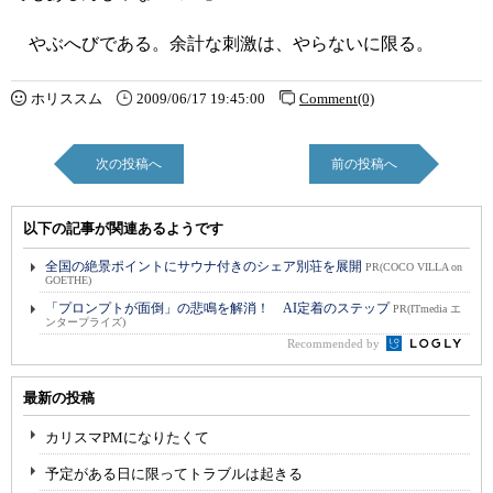
やぶへびである。余計な刺激は、やらないに限る。
ホリススム
2009/06/17 19:45:00
Comment(0)
次の投稿へ
前の投稿へ
以下の記事が関連あるようです
全国の絶景ポイントにサウナ付きのシェア別荘を展開
PR(COCO VILLA on
GOETHE)
「プロンプトが面倒」の悲鳴を解消！ AI定着のステップ
PR(ITmedia エ
ンタープライズ)
Recommended by
最新の投稿
カリスマPMになりたくて
予定がある日に限ってトラブルは起きる