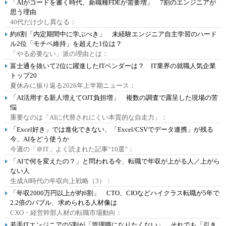
「AIがコードを書く時代、新職種FDEが需要増」 7割のエンジニアが
思う理由
40代だけ少し異なる：
約8割「内定期間中に学ぶべき」 未経験エンジニア自主学習のハード
ル2位「モチベ維持」を超えた1位は？
「やる必要ない」派の理由とは：
富士通を抜いて2位に躍進したITベンダーは？ IT業界の就職人気企業
トップ20
夏休みに振り返る2026年上半期ニュース：
「AI活用する新人増えてOJT負担増」 複数の調査で露呈した現場の苦
悩
重要なのは「AIに代替されにくい本質的な自走力」：
「Excel好き」では進化できない、「Excel/CSVでデータ連携」が残る
今、AIをどう使うか
今週の「＠IT」よく読まれた記事“10選”：
「AIで何を変えたの？」と問われる今、転職で年収が上がる人／上がら
ない人
生成AI時代の年収向上戦略（3）：
「年収2000万円以上が約6割」 CTO、CIOなどハイクラス転職が5年で
2.2倍のバブル、求められる人材像は
CXO・経営幹部人材の転職市場動向：
若手ITエンジニアの5割が「管理職になりたくない」 それでも「引き