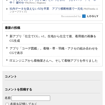
中！ 健やか
PR(iNova｜Hugkum)
社内データを扱えないAIを卒業 アプリ横断検索で一元化
PR(ITmedia エ
ンタープライズ)
Recommended by
最新の投稿
新アプリ「仕立てCG」v1。生地から仕立て後、着用後の画像を
CG生成
アプリ「コーデ図鑑」。着物・帯・羽織・アクセの組み合わせを
CGで表示
ITエンジニアから着物屋さんへ。そして着物アプリを作りました
コメント
コメントを投稿する
名前
名前を記憶しておく