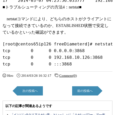
■トラブルシューティングの方法4：netstat■
netstatコマンドにより、どちらのホストがクライアントに
なって接続できているのか、ESTABLISHED状態で安定し
ているかといった確認ができます。
[root@centos65ip126 freeDiameterd]# netstat
tcp        0      0 0.0.0.0:3868           
tcp        0      0 192.168.10.126:3868    
Hiro
2014/03/26 16:32:17
Comment(0)
次の投稿へ
前の投稿へ
以下の記事が関連あるようです
「イソジン®クリアうがい薬」といっしょに「うがいパワー」で一年