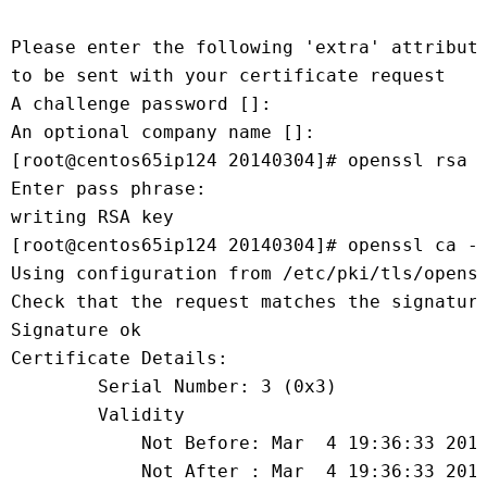
Please enter the following 'extra' attribut
to be sent with your certificate request
A challenge password []:
An optional company name []:
[root@centos65ip124 20140304]# openssl rsa 
Enter pass phrase:
writing RSA key
[root@centos65ip124 20140304]# openssl ca -
Using configuration from /etc/pki/tls/opens
Check that the request matches the signatur
Signature ok
Certificate Details:
        Serial Number: 3 (0x3)
        Validity
            Not Before: Mar  4 19:36:33 201
            Not After : Mar  4 19:36:33 201