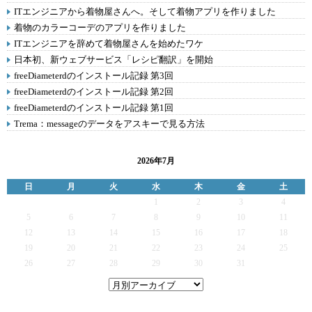
ITエンジニアから着物屋さんへ。そして着物アプリを作りました
着物のカラーコーデのアプリを作りました
ITエンジニアを辞めて着物屋さんを始めたワケ
日本初、新ウェブサービス「レシピ翻訳」を開始
freeDiameterdのインストール記録 第3回
freeDiameterdのインストール記録 第2回
freeDiameterdのインストール記録 第1回
Trema：messageのデータをアスキーで見る方法
2026年7月
日
月
火
水
木
金
土
1
2
3
4
5
6
7
8
9
10
11
12
13
14
15
16
17
18
19
20
21
22
23
24
25
26
27
28
29
30
31