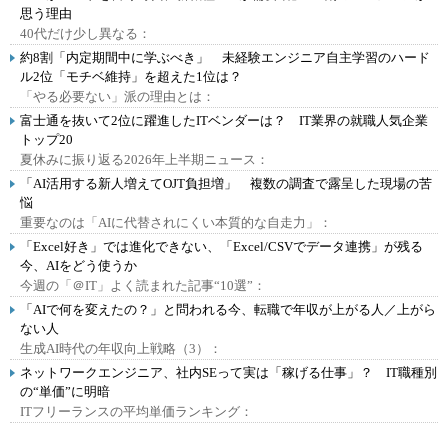
思う理由
40代だけ少し異なる：
約8割「内定期間中に学ぶべき」 未経験エンジニア自主学習のハード
ル2位「モチベ維持」を超えた1位は？
「やる必要ない」派の理由とは：
富士通を抜いて2位に躍進したITベンダーは？ IT業界の就職人気企業
トップ20
夏休みに振り返る2026年上半期ニュース：
「AI活用する新人増えてOJT負担増」 複数の調査で露呈した現場の苦
悩
重要なのは「AIに代替されにくい本質的な自走力」：
「Excel好き」では進化できない、「Excel/CSVでデータ連携」が残る
今、AIをどう使うか
今週の「＠IT」よく読まれた記事“10選”：
「AIで何を変えたの？」と問われる今、転職で年収が上がる人／上がら
ない人
生成AI時代の年収向上戦略（3）：
ネットワークエンジニア、社内SEって実は「稼げる仕事」？ IT職種別
の“単価”に明暗
ITフリーランスの平均単価ランキング：