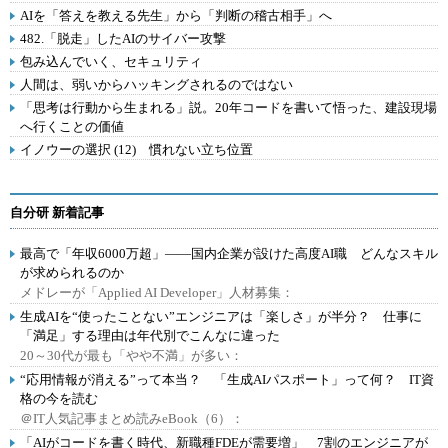
AIを「答えを教える先生」から「判断の稽古相手」へ
482.「脱走」したAIのサイバー攻撃
包み込んでいく、セキュリティ
人間は、弱いからハッキングされるのではない
「思考は行動から生まれる」説。20年コードを書いて悟った、建設現場
へ行くことの価値
イノウーの選択 (12) 慣れない立ち位置
自分研 新着記事
最高で「年収6000万超」――国内企業が設けた高度AI職 どんなスキル
が求められるのか
メドレーが「Applied AI Developer」人材募集：
生成AIを“使ったことない”エンジニアは「楽しさ」が半分？ 仕事に
「満足」する理由は年代別でこんなに違った
20～30代が最も「やや不満」が多い：
“応用情報が消える”って本当？ 「生成AIパスポート」って何？ IT資
格の今を読む
＠IT人気記事まとめ読みeBook（6）：
「AIがコードを書く時代、新職種FDEが需要増」 7割のエンジニアが