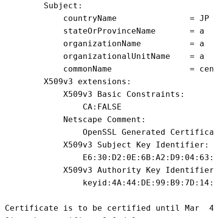
        Subject:
            countryName               = JP
            stateOrProvinceName       = a
            organizationName          = a
            organizationalUnitName    = a
            commonName                = cen
        X509v3 extensions:
            X509v3 Basic Constraints:
                CA:FALSE
            Netscape Comment:
                OpenSSL Generated Certifica
            X509v3 Subject Key Identifier:
                E6:30:D2:0E:6B:A2:D9:04:63:
            X509v3 Authority Key Identifier
                keyid:4A:44:DE:99:B9:7D:14:
Certificate is to be certified until Mar  4