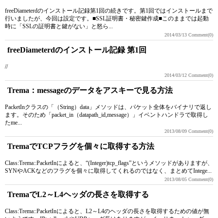
freeDiameterdのインストール記録第1回の続きです。第1回ではインストールまで
行いましたが、今回は設定です。■SSL証明書・秘密鍵作成■このままでは起動
時に「SSLの証明書と鍵がない」と怒ら...
2014/03/13
Comment(0)
freeDiameterdのインストール記録 第1回
//
2014/03/12
Comment(0)
Trema：messageのデータをアスキーで見る方法
PacketInクラスの「（String）data」メソッドは、パケット全体をバイナリで返し
ます。そのため「packet_in（datapath_id,message）」イベントハンドラで取得し
たme...
2013/08/09
Comment(0)
TremaでTCPフラグを個々に取得する方法
Class:Trema::PacketInによると、“(Integer)tcp_flags”というメソッドがありますが、
SYNやACKなどのフラグを個々に取得してくれるのではなく、まとめてIntege...
2013/08/05
Comment(0)
TremaでL2～L4ヘッダの長さを取得する
Class:Trema::PacketInによると、L2～L4のヘッダの長さを取得するための値が無