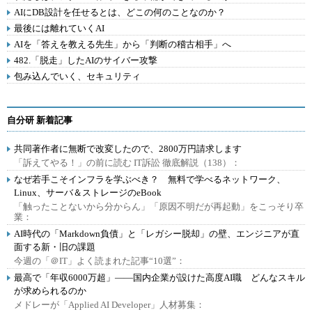
AIにDB設計を任せるとは、どこの何のことなのか？
最後には離れていくAI
AIを「答えを教える先生」から「判断の稽古相手」へ
482.「脱走」したAIのサイバー攻撃
包み込んでいく、セキュリティ
自分研 新着記事
共同著作者に無断で改変したので、2800万円請求します
「訴えてやる！」の前に読む IT訴訟 徹底解説（138）：
なぜ若手こそインフラを学ぶべき？ 無料で学べるネットワーク、
Linux、サーバ＆ストレージのeBook
「触ったことないから分からん」「原因不明だが再起動」をこっそり卒
業：
AI時代の「Markdown負債」と「レガシー脱却」の壁、エンジニアが直
面する新・旧の課題
今週の「＠IT」よく読まれた記事“10選”：
最高で「年収6000万超」――国内企業が設けた高度AI職 どんなスキル
が求められるのか
メドレーが「Applied AI Developer」人材募集：