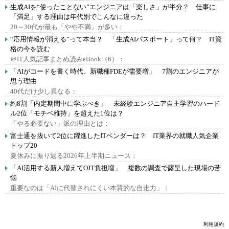
生成AIを“使ったことない”エンジニアは「楽しさ」が半分？ 仕事に
「満足」する理由は年代別でこんなに違った
20～30代が最も「やや不満」が多い：
“応用情報が消える”って本当？ 「生成AIパスポート」って何？ IT資
格の今を読む
＠IT人気記事まとめ読みeBook（6）：
「AIがコードを書く時代、新職種FDEが需要増」 7割のエンジニアが
思う理由
40代だけ少し異なる：
約8割「内定期間中に学ぶべき」 未経験エンジニア自主学習のハード
ル2位「モチベ維持」を超えた1位は？
「やる必要ない」派の理由とは：
富士通を抜いて2位に躍進したITベンダーは？ IT業界の就職人気企業
トップ20
夏休みに振り返る2026年上半期ニュース：
「AI活用する新人増えてOJT負担増」 複数の調査で露呈した現場の苦
悩
重要なのは「AIに代替されにくい本質的な自走力」：
利用規約