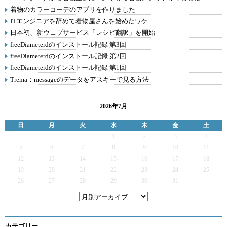
着物のカラーコーデのアプリを作りました
ITエンジニアを辞めて着物屋さんを始めたワケ
日本初、新ウェブサービス「レシピ翻訳」を開始
freeDiameterdのインストール記録 第3回
freeDiameterdのインストール記録 第2回
freeDiameterdのインストール記録 第1回
Trema：messageのデータをアスキーで見る方法
2026年7月
日
月
火
水
木
金
土
1
2
3
4
5
6
7
8
9
10
11
12
13
14
15
16
17
18
19
20
21
22
23
24
25
26
27
28
29
30
31
カテゴリー