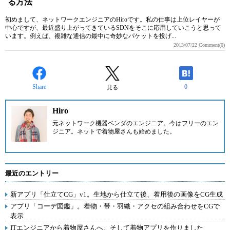
る方法
初めまして、ネットワークエンジニアのHiroです。私の仕事は上位レイヤーが
中心ですが、最近盛り上がってきているSDNをそこに応用していこうと思って
います。例えば、複雑な通信の最中に奇妙なパケットを投げ...
2013/07/22
Comment(0)
Share
0
見る
Hiro
元ネットワーク機器ベンダのエンジニア。今はフリーのエン
ジニア。ネットで着物屋さんも始めました。
最近のエントリー
新アプリ「仕立てCG」v1。生地から仕立て後、着用後の画像をCG生成
アプリ「コーデ図鑑」。着物・帯・羽織・アクセの組み合わせをCGで
表示
ITエンジニアから着物屋さんへ。そして着物アプリを作りました