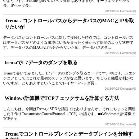
いようです。IPtotallengthやUDPヘッダ長はありますが、イーサネットヘッダ
長、IPヘッダ長...
2013/07/30
Comment(0)
Trema - コントロールパスからデータパスのMACとIPを取
りたいが
データパスがコントロールパスに対して接続した時点では、コントロールパス
はデータパスがどのような環境にいるかまったく分からず暗闇のような状態で
す。データパスのMACもIPも分からないため、データパスの周...
2013/07/29
Comment(0)
tremaでL7データのダンプを取る
Tremaで書いてみました。L7データのダンプを取るコードです。やはり、L7エン
ジニアとしてはこれが最初のステップかなと思います。ちょっと融通が利かな
いですが、とりあえずということでレイヤー2ヘッダ長...
2013/07/25
Comment(0)
Windows計算機でTCPチェックサムを計算する方法
こんにちは。今回はTrema／SDNな話題ではありませんが、それにちょっと関連
した手作りTransmissionControlProtocol（TCP）の話です。■■Windowsの計算機で
TCPチェ...
2013/07/23
Comment(0)
Tremaでコントロールプレインとデータプレインを分離す