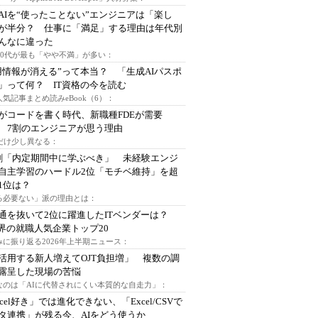
AIを“使ったことない”エンジニアは「楽し
が半分？ 仕事に「満足」する理由は年代別
んなに違った
～30代が最も「やや不満」が多い：
用情報が消える”って本当？ 「生成AIパスポ
」って何？ IT資格の今を読む
人気記事まとめ読みeBook（6）：
Iがコードを書く時代、新職種FDEが需要
 7割のエンジニアが思う理由
代だけ少し異なる：
割「内定期間中に学ぶべき」 未経験エンジ
自主学習のハードル2位「モチベ維持」を超
1位は？
る必要ない」派の理由とは：
通を抜いて2位に躍進したITベンダーは？
業界の就職人気企業トップ20
みに振り返る2026年上半期ニュース：
I活用する新人増えてOJT負担増」 複数の調
露呈した現場の苦悩
なのは「AIに代替されにくい本質的な自走力」：
xcel好き」では進化できない、「Excel/CSVで
タ連携」が残る今、AIをどう使うか