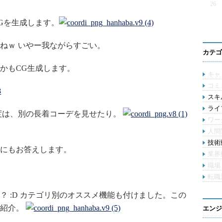
26
Gを生成します。
ねｗ いやー我ながらすごい。
カテゴ
かもCG生成します。
キャ
コミ
スキル
ライ
度は、別の長着コーデを見せたり。
ワー
人間
技術動
にもお答えします。
業界
職場
転職
 :D カテゴリ別のオススメ機能も付けました。この
ご紹介。
エンジ