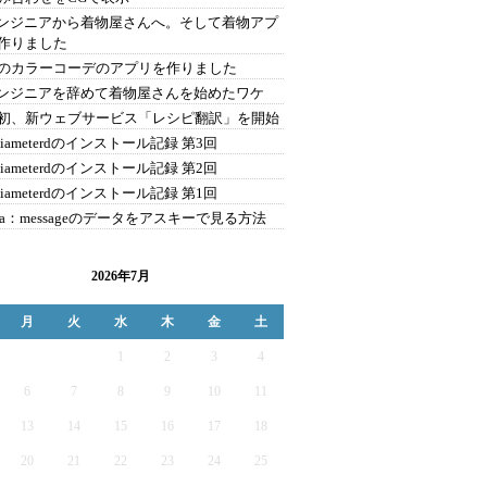
エンジニアから着物屋さんへ。そして着物アプ
作りました
のカラーコーデのアプリを作りました
エンジニアを辞めて着物屋さんを始めたワケ
初、新ウェブサービス「レシピ翻訳」を開始
eDiameterdのインストール記録 第3回
eDiameterdのインストール記録 第2回
eDiameterdのインストール記録 第1回
ema：messageのデータをアスキーで見る方法
2026年7月
月
火
水
木
金
土
1
2
3
4
6
7
8
9
10
11
13
14
15
16
17
18
20
21
22
23
24
25