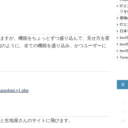
IT
リを
着物
IT
日本
fre
ますが、機能をちょっとずつ盛り込んで、見せ方を変
fre
成のように、全ての機能を盛り込み、かつユーザーに
fre
Tr
日
karaobini.v1.php
5
12
ると生地屋さんのサイトに飛びます。
19