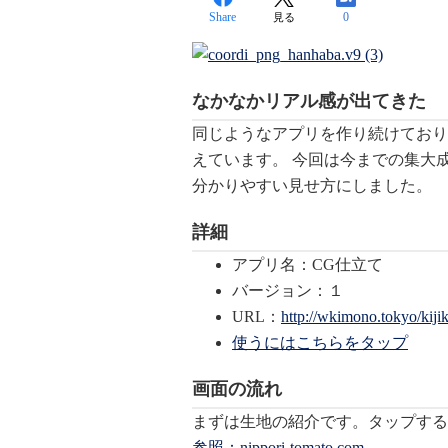
Share
0
見る
なかなかリアル感が出てきた
同じようなアプリを作り続けており
えています。 今回は今までの集大
分かりやすい見せ方にしました。
詳細
アプリ名：CG仕立て
バージョン：１
URL：
http://wkimono.tokyo/kiji
使うにはこちらをタップ
画面の流れ
まずは生地の紹介です。タップす
参照：nippori-tomato.com