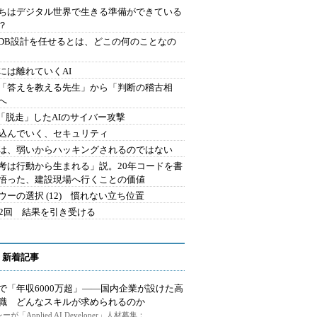
ちはデジタル世界で生きる準備ができている
？
にDB設計を任せるとは、どこの何のことなの
には離れていくAI
を「答えを教える先生」から「判断の稽古相
へ
2.「脱走」したAIのサイバー攻撃
込んでいく、セキュリティ
は、弱いからハッキングされるのではない
考は行動から生まれる」説。20年コードを書
悟った、建設現場へ行くことの価値
ウーの選択 (12) 慣れない立ち位置
42回 結果を引き受ける
 新着記事
で「年収6000万超」――国内企業が設けた高
I職 どんなスキルが求められるのか
ーが「Applied AI Developer」人材募集：