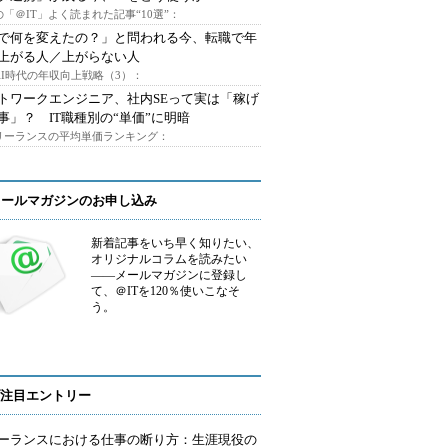
「＠IT」よく読まれた記事“10選”：
Iで何を変えたの？」と問われる今、転職で年
上がる人／上がらない人
AI時代の年収向上戦略（3）：
トワークエンジニア、社内SEって実は「稼げ
事」？ IT職種別の“単価”に明暗
フリーランスの平均単価ランキング：
メールマガジンのお申し込み
新着記事をいち早く知りたい、
オリジナルコラムを読みたい
――メールマガジンに登録し
て、＠ITを120％使いこなそ
う。
注目エントリー
ーランスにおける仕事の断り方：生涯現役の