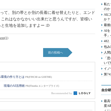
私た
のか
って、別の帯とか別の長着に着せ替えたりと、エンド
AI
 これはなかなかいい出来だと思うんですが、皆様い
か？
最後
と生地を追加しますよー :D
AI
手」
nt(1)
48
包み
人間
前の投稿へ
「思
いて
イノ
第7
る環境の作り方とは
PR(FINCHI on GOETHE)
！ 現場のAI活用術
PR(ITmedia エンタープライズ)
自分研
Recommended by
最高
度A
メドレ