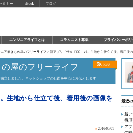
セミナー
eBook
ブログ
エンジニアライフとは
コラムニスト募集
プライバシーポリ
ジニア兼きもの屋のフリーライフ
>
新アプリ「仕立てCG」v1。生地から仕立て後、着用後の
もの屋のフリーライフ
RSS
独立しました。ネットショップのIT面を中心にお伝えします
1。生地から仕立て後、着用後の画像を
最近の
新ア
着用
アプ
»
2016/05/01
の組