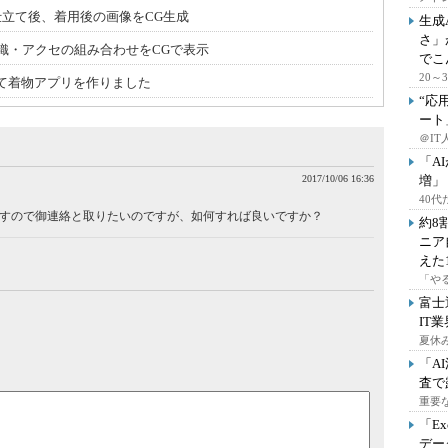
仕立て後、着用後の画像をCG生成
生成
さ」
織・アクセの組み合わせをCGで表示
でこ
20
して着物アプリを作りました
“応
ート
＠IT
「A
2017/10/06 16:36
増」
40
ますので御連絡と取りたいのですが、如何すれば良いですか？
約8
ニア
えた
「や
富士
IT
夏休
「A
査で
重要
「E
デー