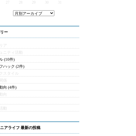
27
28
29
30
31
リー
リア
ュニティ活動
 (10件)
フハック (2件)
クスタイル
関係
向 (4件)
動向
活動
ニアライフ 最新の投稿