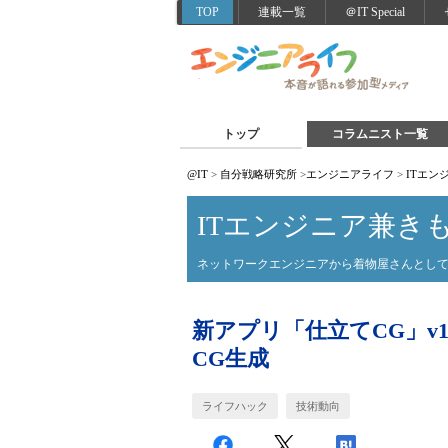
TOP
連載一覧
＠IT Special
トップ
コラムニスト一覧
@IT
>
自分戦略研究所
>
エンジニアライフ
>
ITエン
ITエンジニア兼き
ネットワークエンジニアから着物屋さんとして
新アプリ「仕立てCG」v
CG生成
ライフハック
技術動向