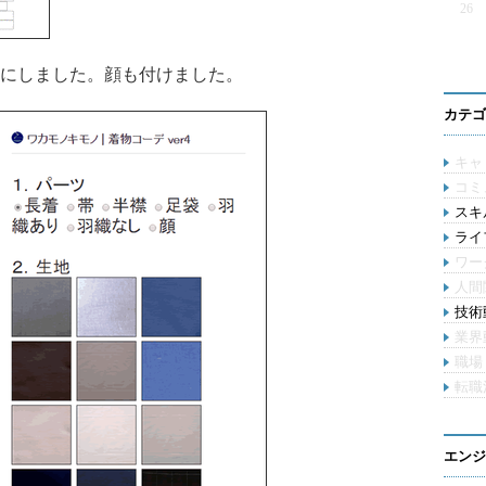
26
にしました。顔も付けました。
カテゴ
キャ
コミ
スキル
ライ
ワー
人間
技術動
業界
職場
転職
エンジ