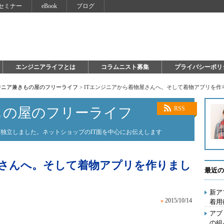
セミナー
eBook
ブログ
エンジニアライフとは
コラムニスト募集
プライバシーポリ
ジニア兼きもの屋のフリーライフ
>
ITエンジニアから着物屋さんへ。そして着物アプリを作
もの屋のフリーライフ
RSS
独立しました。ネットショップのIT面を中心にお伝えします
屋さんへ。そして着物アプリを作りまし
最近の
新ア
»
2015/10/14
着用
アプ
の組