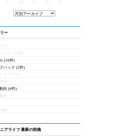
27
28
29
30
31
リー
リア
ュニティ活動
 (10件)
フハック (2件)
クスタイル
関係
向 (4件)
動向
活動
ニアライフ 最新の投稿