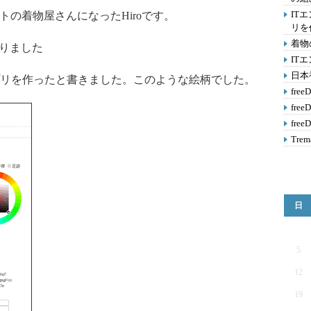
IT
トの着物屋さんになったHiroです。
リを
着物
作りました
IT
日本
リを作ったと書きました。このような絵柄でした。
fre
fre
fre
Tr
日
5
12
19