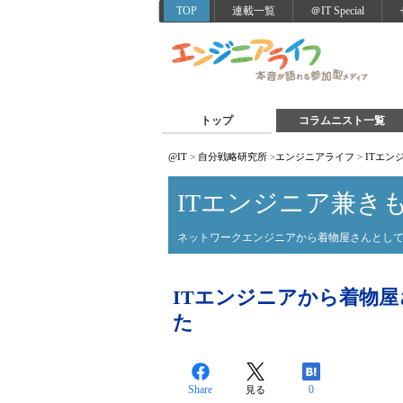
TOP
連載一覧
＠IT Special
トップ
コラムニスト一覧
@IT
>
自分戦略研究所
>
エンジニアライフ
>
ITエン
ITエンジニア兼き
ネットワークエンジニアから着物屋さんとして
ITエンジニアから着物
た
Share
0
見る