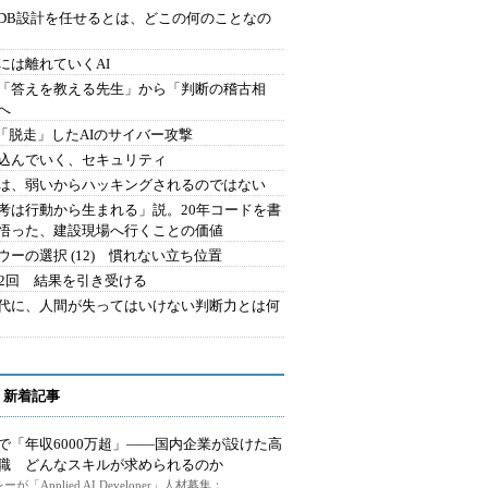
にDB設計を任せるとは、どこの何のことなの
には離れていくAI
を「答えを教える先生」から「判断の稽古相
へ
2.「脱走」したAIのサイバー攻撃
込んでいく、セキュリティ
は、弱いからハッキングされるのではない
考は行動から生まれる」説。20年コードを書
悟った、建設現場へ行くことの価値
ウーの選択 (12) 慣れない立ち位置
42回 結果を引き受ける
時代に、人間が失ってはいけない判断力とは何
 新着記事
で「年収6000万超」――国内企業が設けた高
I職 どんなスキルが求められるのか
ーが「Applied AI Developer」人材募集：