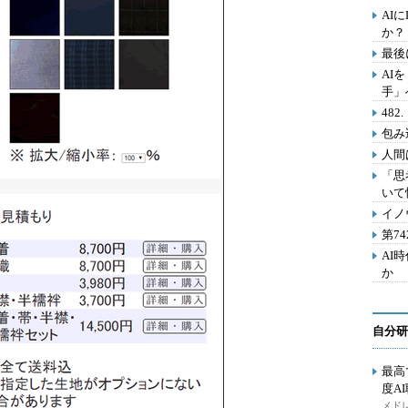
AI
か？
最後
AI
手」
48
包み
人間
「思
いて
イノ
第7
AI
か
自分研
最高
度A
メドレ