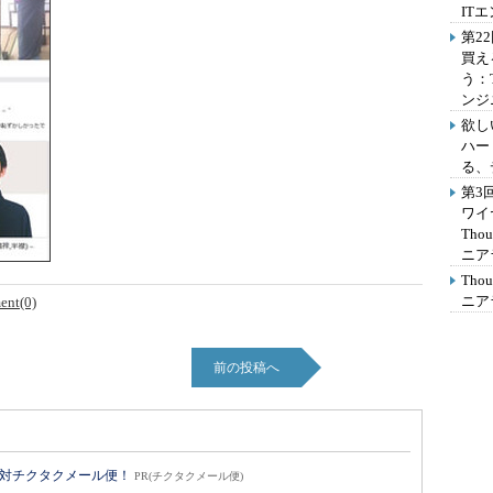
IT
第2
買え
う：
ンジ
欲し
ハー
る、
第3
ワイ
Th
ニア
Th
ニア
nt(0)
前の投稿へ
絶対チクタクメール便！
PR(チクタクメール便)