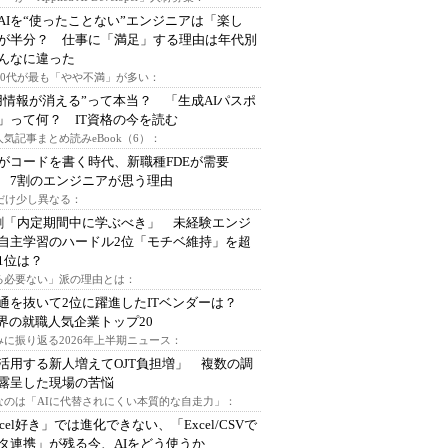
AIを“使ったことない”エンジニアは「楽し
が半分？ 仕事に「満足」する理由は年代別
んなに違った
～30代が最も「やや不満」が多い：
用情報が消える”って本当？ 「生成AIパスポ
」って何？ IT資格の今を読む
人気記事まとめ読みeBook（6）：
Iがコードを書く時代、新職種FDEが需要
 7割のエンジニアが思う理由
代だけ少し異なる：
割「内定期間中に学ぶべき」 未経験エンジ
自主学習のハードル2位「モチベ維持」を超
1位は？
る必要ない」派の理由とは：
通を抜いて2位に躍進したITベンダーは？
業界の就職人気企業トップ20
みに振り返る2026年上半期ニュース：
I活用する新人増えてOJT負担増」 複数の調
露呈した現場の苦悩
なのは「AIに代替されにくい本質的な自走力」：
xcel好き」では進化できない、「Excel/CSVで
タ連携」が残る今、AIをどう使うか