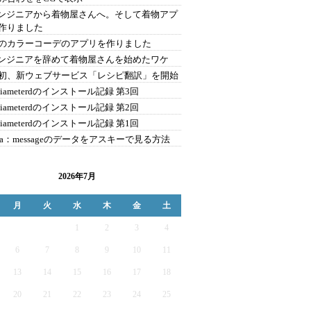
エンジニアから着物屋さんへ。そして着物アプ
作りました
のカラーコーデのアプリを作りました
エンジニアを辞めて着物屋さんを始めたワケ
初、新ウェブサービス「レシピ翻訳」を開始
eDiameterdのインストール記録 第3回
eDiameterdのインストール記録 第2回
eDiameterdのインストール記録 第1回
ema：messageのデータをアスキーで見る方法
2026年7月
月
火
水
木
金
土
1
2
3
4
6
7
8
9
10
11
13
14
15
16
17
18
20
21
22
23
24
25