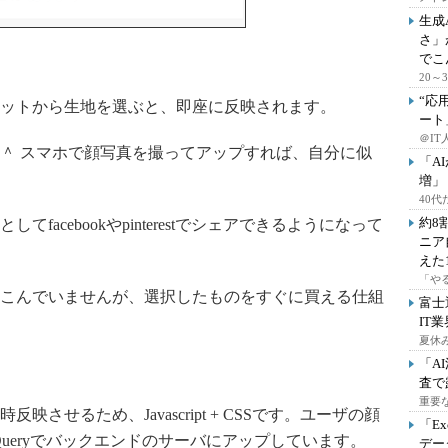
生成
さ」
でこ
20
“応
ットから生地を選ぶと、即座に反映されます。
ート
＠IT
＾ スマホで顔写真を撮ってアップすれば、自分に似
「A
増」
40
約8
acebookやpinterestでシェアできるようになって
ニア
えた
「や
こんでいませんが、選択したものをすぐに買える仕組
富士
IT
夏休
「A
査で
重要
させるため、Javascript + CSSです。ユーザの顔
「E
ueryでバックエンドのサーバにアップしています。
デー