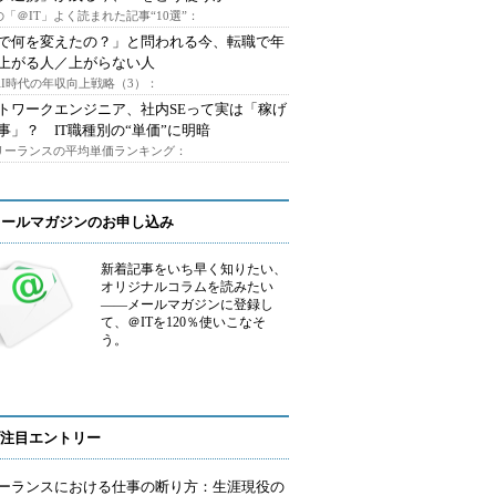
「＠IT」よく読まれた記事“10選”：
Iで何を変えたの？」と問われる今、転職で年
上がる人／上がらない人
AI時代の年収向上戦略（3）：
トワークエンジニア、社内SEって実は「稼げ
事」？ IT職種別の“単価”に明暗
フリーランスの平均単価ランキング：
メールマガジンのお申し込み
新着記事をいち早く知りたい、
オリジナルコラムを読みたい
――メールマガジンに登録し
て、＠ITを120％使いこなそ
う。
注目エントリー
ーランスにおける仕事の断り方：生涯現役の