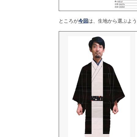
ところが
今回
は、生地から選ぶよう