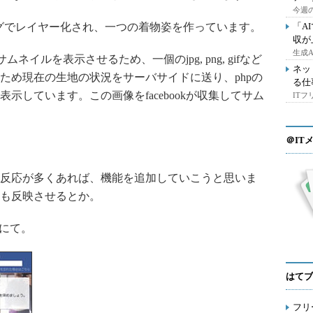
今週の
タグでレイヤー化され、一つの着物姿を作っています。
「A
収が
生成
ムネイルを表示させるため、一個のjpg, png, gifなど
ネッ
ため現在の生地の状況をサーバサイドに送り、phpの
る仕
示しています。この画像をfacebookが収集してサム
IT
＠IT
反応が多くあれば、機能を追加していこうと思いま
も反映させるとか。
にて。
はてブ
フリ