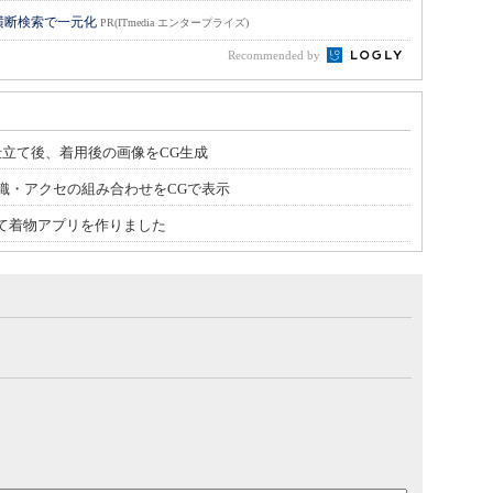
横断検索で一元化
PR(ITmedia エンタープライズ)
Recommended by
仕立て後、着用後の画像をCG生成
織・アクセの組み合わせをCGで表示
して着物アプリを作りました