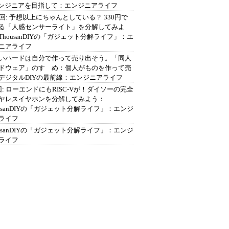
エンジニアを目指して：エンジニアライフ
2回: 予想以上にちゃんとしている？ 330円で
る「人感センサーライト」を分解してみよ
ThousanDIYの「ガジェット分解ライフ」：エ
ニアライフ
いハードは自分で作って売り出そう。「同人
ドウェア」のすゝめ：個人がものを作って売
デジタルDIYの最前線：エンジニアライフ
回: ローエンドにもRISC-Vが！ダイソーの完全
ヤレスイヤホンを分解してみよう：
ousanDIYの「ガジェット分解ライフ」：エンジ
ライフ
ousanDIYの「ガジェット分解ライフ」：エンジ
ライフ