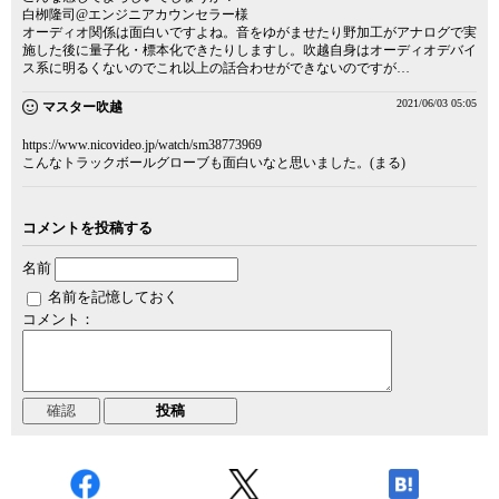
白栁隆司@エンジニアカウンセラー様
オーディオ関係は面白いですよね。音をゆがませたり野加工がアナログで実
施した後に量子化・標本化できたりしますし。吹越自身はオーディオデバイ
ス系に明るくないのでこれ以上の話合わせができないのですが…
2021/06/03 05:05
マスター吹越
https://www.nicovideo.jp/watch/sm38773969
こんなトラックボールグローブも面白いなと思いました。(まる)
コメントを投稿する
名前
名前を記憶しておく
コメント：