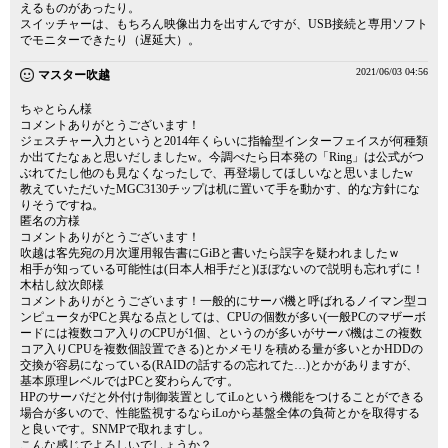
えるものがあったり。
スイッチャーは、もちろん映像出力を出すんですが、USB接続と専用ソフト
でモニターできたり（遅延大）。
2021/06/03 04:56
マスター吹越
ちゃとらん様
コメントありがとうございます！
ジェスチャー入力というと2014年くらいに指輪型インターフェイスが何種類
か出てたなぁと思いだしましたw。今調べたら日本発の「Ring」は公式がつ
ぶれてたし他のも見なくなったしで、再登場してほしいなと思いましたw
教えていただいたMGC3130チップは机に置いて手を動かす、的な方針にな
りそうですね。
匿名の方様
コメントありがとうございます！
吹越は客先宛の月次運用報告書にGiBと書いたら誤字を疑われましたｗ
相手が知っている可能性は(日本人相手だと)ほぼないので説明も忘れずに！
木枯し紋次郎様
コメントありがとうございます！一般的にサーバ機と呼ばれるノイマン型コ
ンピュータがPCと異なる点としては、CPUの個数が多い(一般PCのマザーボ
ードには複数コア入りのCPUが1個、というのが多いがサーバ機はこの複数
コア入りCPUを複数個設置できる)とかメモリを積める量が多いとかHDDの
交換が容易になっている(RAIDの話するの忘れてた…)とかがありますが、
基本原理レベルではPCと変わらんです。
HPのサーバだと外付け制御装置としてiLoという機能をつけることができる
場合が多いので、性能監視するならiLoから基盤全体の負荷とかを取得する
と良いです。SNMPで取れますし。
こんな感じでよろしいでしょうか？