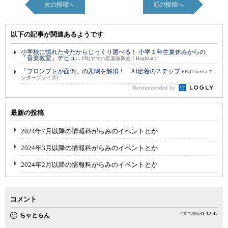
次の投稿へ
前の投稿へ
以下の記事が関連あるようです
小学校に慣れた今だからじっくり選べる！ 小学１年生夏休みからの
「音楽教室」デビュ...
PR(ヤマハ音楽振興会｜HugKum)
「プロンプトが面倒」の悲鳴を解消！ AI定着のステップ
PR(ITmedia エ
ンタープライズ)
Recommended by
最新の投稿
2024年7月以降の情報科がらみのイベントとか
2024年3月以降の情報科がらみのイベントとか
2024年2月以降の情報科がらみのイベントとか
コメント
2021/05/31 12:47
ちゃとらん