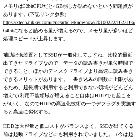
メモリは32bitCPUだと4GB弱しか詰めないという問題点が
あります。(下記リンク参照)
https://xtech.nikkei.com/it/pc/article/knowhow/20100222/1023106/
64bitになると詰める量が増えるので、メモリ量が多いほど
処理スピードが上昇します。
補助記憶装置としてSSDが一般化してますね。比較的最近
出てきたドライブなので、データの読み書きが単位時間で
できること、ほかのディスクドライブより高速に読み書き
できるメリットがあります。 書き込みの回数に上限があ
るため、超長期で利用すると利用できない領域がどんどん
増えて(利用不能領域が増えること自体はHDDでも起こる
が)いく。なのでHDDの高速化技術の一つデフラグを実施す
ると高速に劣化する。
HDDは大容量と低コストがバランスよく、SSDが出てくる
前は起動ドライブなどにも利用されていました。（今は起