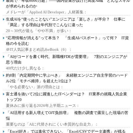
最高で「年収6000万超」――国内企業が設けた高度AI職 どんなスキル
が求められるのか
メドレーが「Applied AI Developer」人材募集：
生成AIを“使ったことない”エンジニアは「楽しさ」が半分？ 仕事に
「満足」する理由は年代別でこんなに違った
20～30代が最も「やや不満」が多い：
“応用情報が消える”って本当？ 「生成AIパスポート」って何？ IT資
格の今を読む
＠IT人気記事まとめ読みeBook（6）：
「AIがコードを書く時代、新職種FDEが需要増」 7割のエンジニアが
思う理由
40代だけ少し異なる：
約8割「内定期間中に学ぶべき」 未経験エンジニア自主学習のハード
ル2位「モチベ維持」を超えた1位は？
「やる必要ない」派の理由とは：
富士通を抜いて2位に躍進したITベンダーは？ IT業界の就職人気企業
トップ20
夏休みに振り返る2026年上半期ニュース：
「AI活用する新人増えてOJT負担増」 複数の調査で露呈した現場の苦
悩
重要なのは「AIに代替されにくい本質的な自走力」：
「Excel好き」では進化できない、「Excel/CSVでデータ連携」が残る