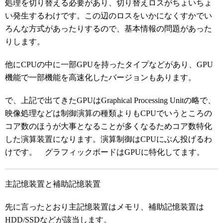
処理を切り替える必要があり、切り替えロスがちょいちょ
い発生するわけです。この辺のロスをいかになくすかでい
ろんな方式があったりするので、基本情報の問題があった
りします。
他にCPUの中に一部GPUを持ったタイプなどがあり、GPU
機能で一部機能を高速化したバージョンもあります。
で、上記で出てきたGPUはGraphical Processing Unitの略で、
映像処理などは制御演算の種類よりもCPUでいうところの
コア数のほうが大事となることが多くなるためコア数特化
した演算装置になります。演算制御はCPUにぶん投げるわ
けです。 グラフィックボードはGPUに特化してます。
主記憶装置と補助記憶装置
先に言ったとおり主記憶装置はメモリ、補助記憶装置は
HDD/SSDなどが該当します。