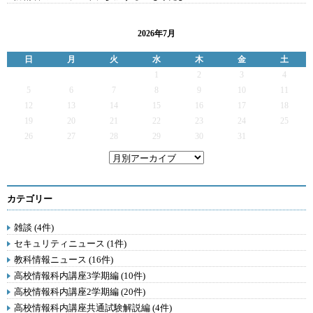
2026年7月
日
月
火
水
木
金
土
1
2
3
4
5
6
7
8
9
10
11
12
13
14
15
16
17
18
19
20
21
22
23
24
25
26
27
28
29
30
31
カテゴリー
雑談 (4件)
セキュリティニュース (1件)
教科情報ニュース (16件)
高校情報科内講座3学期編 (10件)
高校情報科内講座2学期編 (20件)
高校情報科内講座共通試験解説編 (4件)