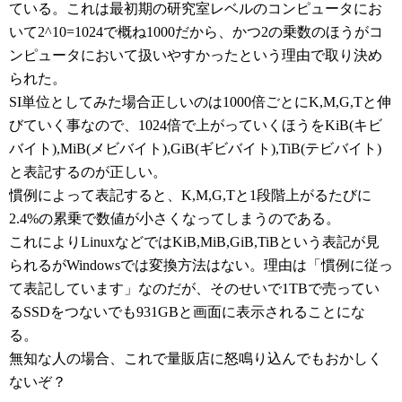
ている。これは最初期の研究室レベルのコンピュータにお
いて2^10=1024で概ね1000だから、かつ2の乗数のほうがコ
ンピュータにおいて扱いやすかったという理由で取り決め
られた。
SI単位としてみた場合正しいのは1000倍ごとにK,M,G,Tと伸
びていく事なので、1024倍で上がっていくほうをKiB(キビ
バイト),MiB(メビバイト),GiB(ギビバイト),TiB(テビバイト)
と表記するのが正しい。
慣例によって表記すると、K,M,G,Tと1段階上がるたびに
2.4%の累乗で数値が小さくなってしまうのである。
これによりLinuxなどではKiB,MiB,GiB,TiBという表記が見
られるがWindowsでは変換方法はない。理由は「慣例に従っ
て表記しています」なのだが、そのせいで1TBで売ってい
るSSDをつないでも931GBと画面に表示されることにな
る。
無知な人の場合、これで量販店に怒鳴り込んでもおかしく
ないぞ？