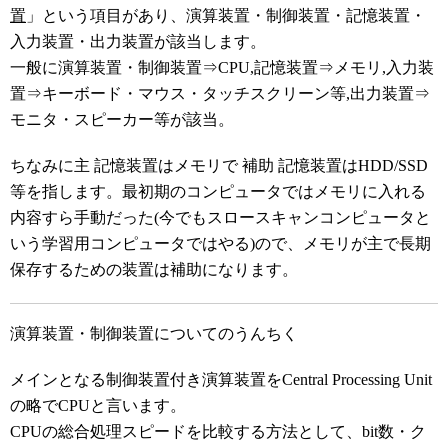
置
」という項目があり、演算装置・制御装置・記憶装置・
入力装置・出力装置が該当します。
一般に演算装置・制御装置⇒CPU,記憶装置⇒メモリ,入力装
置⇒キーボード・マウス・タッチスクリーン等,出力装置⇒
モニタ・スピーカー等が該当。
ちなみに主 記憶装置はメモリで 補助 記憶装置はHDD/SSD
等を指します。最初期のコンピュータではメモリに入れる
内容すら手動だった(今でもスロースキャンコンピュータと
いう学習用コンピュータではやる)ので、メモリが主で長期
保存するための装置は補助になります。
演算装置・制御装置についてのうんちく
メインとなる制御装置付き演算装置をCentral Processing Unit
の略でCPUと言います。
CPUの総合処理スピードを比較する方法として、bit数・ク