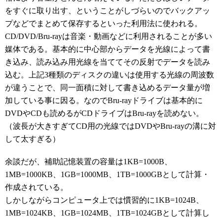
をすぐに取り出す、ということがしづらいのでバックアッ
プなどでまとめて保存するといった利用法に使われる。
CD/DVD/Bru-rayは音楽・動画などに利用されることが多い
媒体である。基本的に中心部からデータを光線によって書
き込み、読み込み用光線を当ててその反射でデータを読み
込む。上記3種類のディスクの違いは使用する光線の周波数
が違うことで、同一面積に対して書き込めるデータ量が増
加している事に因る。なのでBru-rayドライブは基本的に
DVDやCDも読めるがCDドライブはBru-rayを読めない。
（波長が大きすぎてCD用の光線ではDVDやBru-rayの溝に対
して太すぎる）
余談だが、補助記憶装置の容量は1KB=1000B、
1MB=1000KB、1GB=1000MB、1TB=1000GBとして計算・
作成されている。
しかしながらコンピュータ上では慣習的に1KB=1024B、
1MB=1024KB、1GB=1024MB、1TB=1024GBとして計算し