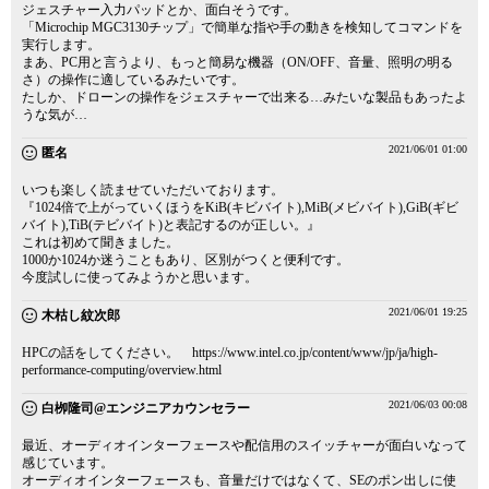
ジェスチャー入力パッドとか、面白そうです。
「Microchip MGC3130チップ」で簡単な指や手の動きを検知してコマンドを
実行します。
まあ、PC用と言うより、もっと簡易な機器（ON/OFF、音量、照明の明る
さ）の操作に適しているみたいです。
たしか、ドローンの操作をジェスチャーで出来る…みたいな製品もあったよ
うな気が…
2021/06/01 01:00
匿名
いつも楽しく読ませていただいております。
『1024倍で上がっていくほうをKiB(キビバイト),MiB(メビバイト),GiB(ギビ
バイト),TiB(テビバイト)と表記するのが正しい。』
これは初めて聞きました。
1000か1024か迷うこともあり、区別がつくと便利です。
今度試しに使ってみようかと思います。
2021/06/01 19:25
木枯し紋次郎
HPCの話をしてください。
https://www.intel.co.jp/content/www/jp/ja/high-
performance-computing/overview.html
2021/06/03 00:08
白栁隆司@エンジニアカウンセラー
最近、オーディオインターフェースや配信用のスイッチャーが面白いなって
感じています。
オーディオインターフェースも、音量だけではなくて、SEのポン出しに使