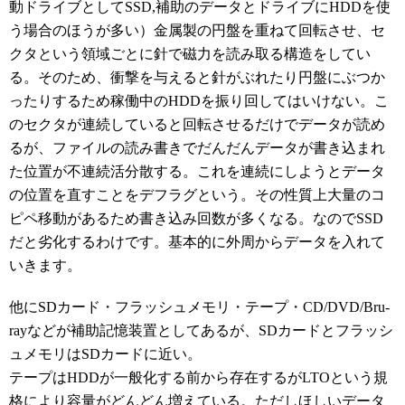
動ドライブとしてSSD,補助のデータとドライブにHDDを使
う場合のほうが多い）金属製の円盤を重ねて回転させ、セ
クタという領域ごとに針で磁力を読み取る構造をしてい
る。そのため、衝撃を与えると針がぶれたり円盤にぶつか
ったりするため稼働中のHDDを振り回してはいけない。こ
のセクタが連続していると回転させるだけでデータが読め
るが、ファイルの読み書きでだんだんデータが書き込まれ
た位置が不連続活分散する。これを連続にしようとデータ
の位置を直すことをデフラグという。その性質上大量のコ
ピペ移動があるため書き込み回数が多くなる。なのでSSD
だと劣化するわけです。基本的に外周からデータを入れて
いきます。
他にSDカード・フラッシュメモリ・テープ・CD/DVD/Bru-
rayなどが補助記憶装置としてあるが、SDカードとフラッシ
ュメモリはSDカードに近い。
テープはHDDが一般化する前から存在するがLTOという規
格により容量がどんどん増えている。ただしほしいデータ