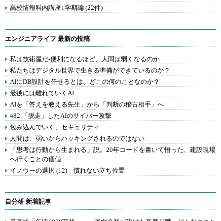
高校情報科内講座1学期編 (22件)
エンジニアライフ 最新の投稿
私は技術屋だ-便利になるほど、人間は弱くなるのか
私たちはデジタル世界で生きる準備ができているのか？
AIにDB設計を任せるとは、どこの何のことなのか？
最後には離れていくAI
AIを「答えを教える先生」から「判断の稽古相手」へ
482.「脱走」したAIのサイバー攻撃
包み込んでいく、セキュリティ
人間は、弱いからハッキングされるのではない
「思考は行動から生まれる」説。20年コードを書いて悟った、建設現場
へ行くことの価値
イノウーの選択 (12) 慣れない立ち位置
自分研 新着記事