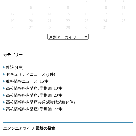
1
2
3
4
5
6
7
8
9
10
11
12
13
14
15
16
17
18
19
20
21
22
23
24
25
26
27
28
29
30
31
カテゴリー
雑談 (4件)
セキュリティニュース (1件)
教科情報ニュース (16件)
高校情報科内講座3学期編 (10件)
高校情報科内講座2学期編 (20件)
高校情報科内講座共通試験解説編 (4件)
高校情報科内講座1学期編 (22件)
エンジニアライフ 最新の投稿