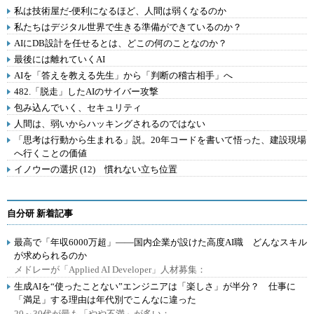
私は技術屋だ-便利になるほど、人間は弱くなるのか
私たちはデジタル世界で生きる準備ができているのか？
AIにDB設計を任せるとは、どこの何のことなのか？
最後には離れていくAI
AIを「答えを教える先生」から「判断の稽古相手」へ
482.「脱走」したAIのサイバー攻撃
包み込んでいく、セキュリティ
人間は、弱いからハッキングされるのではない
「思考は行動から生まれる」説。20年コードを書いて悟った、建設現場
へ行くことの価値
イノウーの選択 (12) 慣れない立ち位置
自分研 新着記事
最高で「年収6000万超」――国内企業が設けた高度AI職 どんなスキル
が求められるのか
メドレーが「Applied AI Developer」人材募集：
生成AIを“使ったことない”エンジニアは「楽しさ」が半分？ 仕事に
「満足」する理由は年代別でこんなに違った
20～30代が最も「やや不満」が多い：