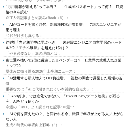
“応用情報が消える”って本当？ 「生成AIパスポート」って何？ IT資
格の今を読む
＠IT人気記事まとめ読みeBook（6）：
「AIがコードを書く時代、新職種FDEが需要増」 7割のエンジニアが
思う理由
40代だけ少し異なる：
約8割「内定期間中に学ぶべき」 未経験エンジニア自主学習のハード
ル2位「モチベ維持」を超えた1位は？
「やる必要ない」派の理由とは：
富士通を抜いて2位に躍進したITベンダーは？ IT業界の就職人気企業
トップ20
夏休みに振り返る2026年上半期ニュース：
「AI活用する新人増えてOJT負担増」 複数の調査で露呈した現場の苦
悩
重要なのは「AIに代替されにくい本質的な自走力」：
「Excel好き」では進化できない、「Excel/CSVでデータ連携」が残る
今、AIをどう使うか
今週の「＠IT」よく読まれた記事“10選”：
「AIで何を変えたの？」と問われる今、転職で年収が上がる人／上がら
ない人
生成AI時代の年収向上戦略（3）：