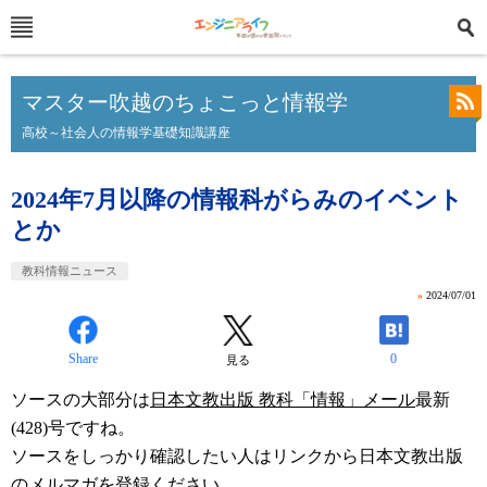
マスター吹越のちょこっと情報学
高校～社会人の情報学基礎知識講座
2024年7月以降の情報科がらみのイベント
とか
教科情報ニュース
»
2024/07/01
Share
0
見る
ソースの大部分は
日本文教出版 教科「情報」メール
最新
(428)号ですね。
ソースをしっかり確認したい人はリンクから日本文教出版
のメルマガを登録ください。