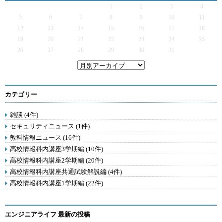
1
2
3
4
5
6
7
8
9
10
11
12
13
14
15
16
17
18
19
20
21
22
23
24
25
26
27
28
29
30
31
カテゴリー
雑談 (4件)
セキュリティニュース (1件)
教科情報ニュース (16件)
高校情報科内講座3学期編 (10件)
高校情報科内講座2学期編 (20件)
高校情報科内講座共通試験解説編 (4件)
高校情報科内講座1学期編 (22件)
エンジニアライフ 最新の投稿