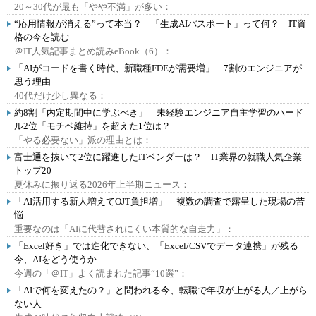
20～30代が最も「やや不満」が多い：
“応用情報が消える”って本当？ 「生成AIパスポート」って何？ IT資
格の今を読む
＠IT人気記事まとめ読みeBook（6）：
「AIがコードを書く時代、新職種FDEが需要増」 7割のエンジニアが
思う理由
40代だけ少し異なる：
約8割「内定期間中に学ぶべき」 未経験エンジニア自主学習のハード
ル2位「モチベ維持」を超えた1位は？
「やる必要ない」派の理由とは：
富士通を抜いて2位に躍進したITベンダーは？ IT業界の就職人気企業
トップ20
夏休みに振り返る2026年上半期ニュース：
「AI活用する新人増えてOJT負担増」 複数の調査で露呈した現場の苦
悩
重要なのは「AIに代替されにくい本質的な自走力」：
「Excel好き」では進化できない、「Excel/CSVでデータ連携」が残る
今、AIをどう使うか
今週の「＠IT」よく読まれた記事“10選”：
「AIで何を変えたの？」と問われる今、転職で年収が上がる人／上がら
ない人