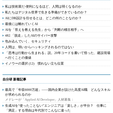
私は技術屋だ-便利になるほど、人間は弱くなるのか
私たちはデジタル世界で生きる準備ができているのか？
AIにDB設計を任せるとは、どこの何のことなのか？
最後には離れていくAI
AIを「答えを教える先生」から「判断の稽古相手」へ
482.「脱走」したAIのサイバー攻撃
包み込んでいく、セキュリティ
人間は、弱いからハッキングされるのではない
「思考は行動から生まれる」説。20年コードを書いて悟った、建設現場
へ行くことの価値
イノウーの選択 (12) 慣れない立ち位置
自分研 新着記事
最高で「年収6000万超」――国内企業が設けた高度AI職 どんなスキル
が求められるのか
メドレーが「Applied AI Developer」人材募集：
生成AIを“使ったことない”エンジニアは「楽しさ」が半分？ 仕事に
「満足」する理由は年代別でこんなに違った