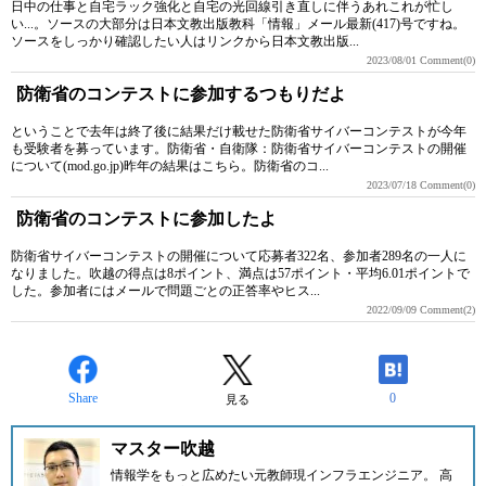
日中の仕事と自宅ラック強化と自宅の光回線引き直しに伴うあれこれが忙し
い...。ソースの大部分は日本文教出版教科「情報」メール最新(417)号ですね。
ソースをしっかり確認したい人はリンクから日本文教出版...
2023/08/01
Comment(0)
防衛省のコンテストに参加するつもりだよ
ということで去年は終了後に結果だけ載せた防衛省サイバーコンテストが今年
も受験者を募っています。防衛省・自衛隊：防衛省サイバーコンテストの開催
について(mod.go.jp)昨年の結果はこちら。防衛省のコ...
2023/07/18
Comment(0)
防衛省のコンテストに参加したよ
防衛省サイバーコンテストの開催について応募者322名、参加者289名の一人に
なりました。吹越の得点は8ポイント、満点は57ポイント・平均6.01ポイントで
した。参加者にはメールで問題ごとの正答率やヒス...
2022/09/09
Comment(2)
Share
0
見る
マスター吹越
情報学をもっと広めたい元教師現インフラエンジニア。 高