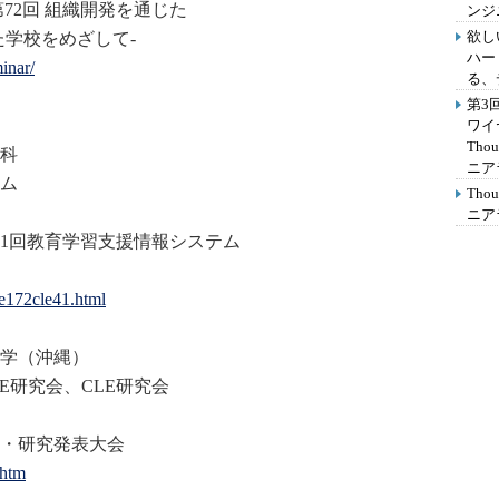
72回 組織開発を通じた
ンジ
欲し
学校をめざして-
ハー
inar/
る、
第3
ワイ
Th
科
ニア
ム
Th
ニア
41回教育学習支援情報シス
テム
ce172cle41.html
学（沖縄）
E研究会、CLE研究会
会・研究発表大会
.htm