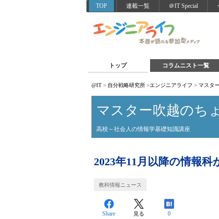
TOP
連載一覧
＠IT Special
トップ
コラムニスト一覧
@IT
>
自分戦略研究所
>
エンジニアライフ
>
マスタ
マスター吹越のち
高校～社会人の情報学基礎知識講座
2023年11月以降の情
教科情報ニュース
Share
0
見る