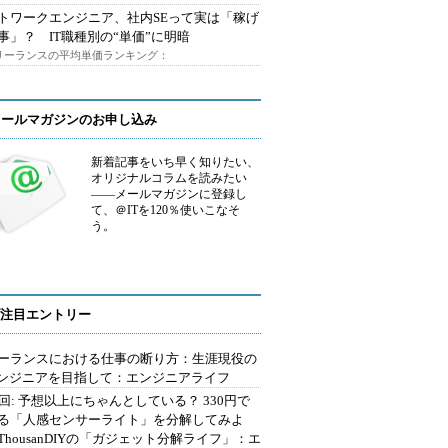
トワークエンジニア、社内SEって実は「稼げ
事」？ IT職種別の“単価”に明暗
フリーランスの平均単価ランキング：
メールマガジンのお申し込み
新着記事をいち早く知りたい、
オリジナルコラムを読みたい
――メールマガジンに登録し
て、＠ITを120％使いこなそ
う。
注目エントリー
ーランスにおける仕事の断り方：生涯現役の
エンジニアを目指して：エンジニアライフ
2回: 予想以上にちゃんとしている？ 330円で
る「人感センサーライト」を分解してみよ
ThousanDIYの「ガジェット分解ライフ」：エ