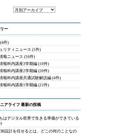
リー
(4件)
ュリティニュース (1件)
情報ニュース (16件)
情報科内講座3学期編 (10件)
情報科内講座2学期編 (20件)
情報科内講座共通試験解説編 (4件)
情報科内講座1学期編 (22件)
ニアライフ 最新の投稿
ちはデジタル世界で生きる準備ができている
？
にDB設計を任せるとは、どこの何のことなの