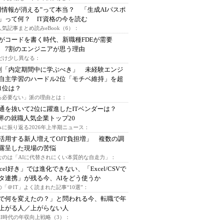
用情報が消える”って本当？ 「生成AIパスポ
」って何？ IT資格の今を読む
人気記事まとめ読みeBook（6）：
Iがコードを書く時代、新職種FDEが需要
 7割のエンジニアが思う理由
代だけ少し異なる：
割「内定期間中に学ぶべき」 未経験エンジ
自主学習のハードル2位「モチベ維持」を超
1位は？
る必要ない」派の理由とは：
通を抜いて2位に躍進したITベンダーは？
業界の就職人気企業トップ20
みに振り返る2026年上半期ニュース：
I活用する新人増えてOJT負担増」 複数の調
露呈した現場の苦悩
なのは「AIに代替されにくい本質的な自走力」：
xcel好き」では進化できない、「Excel/CSVで
タ連携」が残る今、AIをどう使うか
「＠IT」よく読まれた記事“10選”：
Iで何を変えたの？」と問われる今、転職で年
上がる人／上がらない人
AI時代の年収向上戦略（3）：