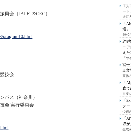
“応
ート
興会（JAPET&CEC）
＠IT
「A
増」
40
3/program10.html
約8
ニア
えた
「や
富士
IT
ト競技会
夏休
「A
査で
重要
ンパス（神奈川）
「E
技会 実行委員会
デー
今週の
「A
収が
html
生成