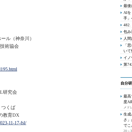
最後
AI
手」
48
包み
ホール（神奈川）
人間
「思
技術協会
いて
イノ
第7
al195.html
自分研
L研究会
最高
度A
 in つくば
メドレ
生成
の教育DX
さ」
023-11-17-fsl/
でこ
20