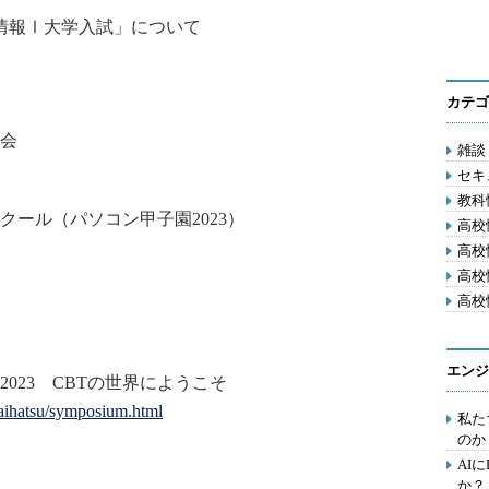
情報Ⅰ大学入試」について
カテゴ
会
雑談 
セキ
教科
クール（パソコン甲子園20
23）
高校
高校
高校
高校
エンジ
023 CBTの世界にようこそ
kaihatsu/symposium.html
私た
のか
AI
か？