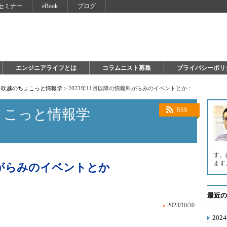
セミナー
eBook
ブログ
エンジニアライフとは
コラムニスト募集
プライバシーポリ
ー吹越のちょこっと情報学
>
2023年11月以降の情報科がらみのイベントとか：
ょこっと情報学
RSS
す。
ます
報科がらみのイベントとか
最近の
»
2023/10/30
20