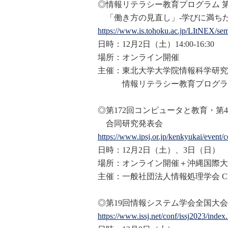
◎情報リテラシー教育プログラム 第
「働き方の見直し」-学びに満ちた
https://www.is.tohoku.ac.jp/LI
tNEX/sem
日時：12月2日（土）14:00-16:30
場所：オンライン開催
主催：東北大学大学院情報科学研究
情報リテラシー教育プログラ
◎第172回コンピュータと教育・第
合同研究発表会
https://www.ipsj.or.jp/kenkyuk
ai/event/
日時：12月2日（土）、3日（日）
場所：オンライン開催＋沖縄国際大
主催：一般社団法人情報処理学会 C
◎第19回情報システム学会全国大
https://www.issj.net/conf/issj
2023/index