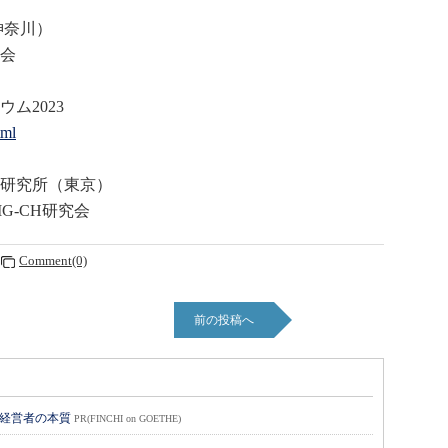
神奈川）
会
ム2023
tml
研究所（東京）
G-CH研究会
Comment(0)
前の投稿へ
い経営者の本質
PR(FINCHI on GOETHE)