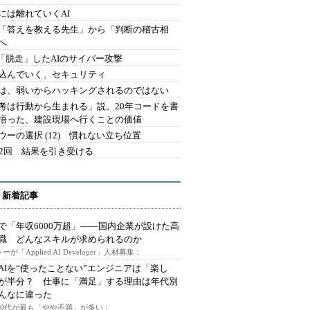
には離れていくAI
を「答えを教える先生」から「判断の稽古相
へ
2.「脱走」したAIのサイバー攻撃
込んでいく、セキュリティ
は、弱いからハッキングされるのではない
考は行動から生まれる」説。20年コードを書
悟った、建設現場へ行くことの価値
ウーの選択 (12) 慣れない立ち位置
42回 結果を引き受ける
 新着記事
で「年収6000万超」――国内企業が設けた高
I職 どんなスキルが求められるのか
ーが「Applied AI Developer」人材募集：
AIを“使ったことない”エンジニアは「楽し
が半分？ 仕事に「満足」する理由は年代別
んなに違った
～30代が最も「やや不満」が多い：