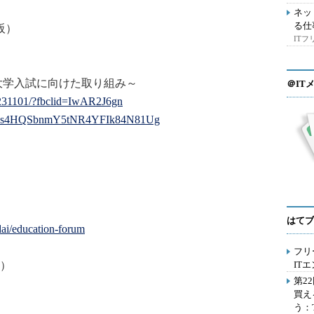
ネッ
る仕
阪）
IT
大学入試に向けた取り組み～
＠IT
231101/?fbclid=IwAR2J6gn
s4H
QSbnmY5tNR4YFIk84N81Ug
はてブ
dai/education-forum
フリ
）
IT
第2
買え
う：