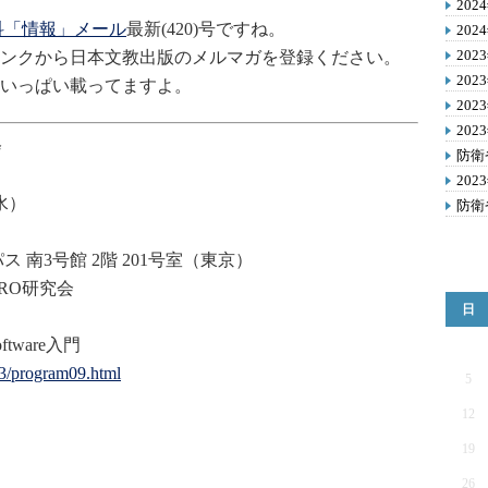
20
科「情報」メール
最新(420)号ですね。
20
20
ンクから日本文教出版のメルマガを登録ください。
20
いっぱい載ってますよ。
20
20
会
防衛
20
水）
防衛
3号館 2階 201号室（東京）
RO研究会
日
oftware入門
3/program09.html
5
12
19
26