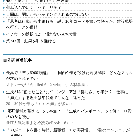
482.「脱走」したAIのサイバー攻撃
包み込んでいく、セキュリティ
人間は、弱いからハッキングされるのではない
「思考は行動から生まれる」説。20年コードを書いて悟った、建設現場
へ行くことの価値
イノウーの選択 (12) 慣れない立ち位置
第742回 結果を引き受ける
自分研 新着記事
最高で「年収6000万超」――国内企業が設けた高度AI職 どんなスキル
が求められるのか
メドレーが「Applied AI Developer」人材募集：
生成AIを“使ったことない”エンジニアは「楽しさ」が半分？ 仕事に
「満足」する理由は年代別でこんなに違った
20～30代が最も「やや不満」が多い：
“応用情報が消える”って本当？ 「生成AIパスポート」って何？ IT資
格の今を読む
＠IT人気記事まとめ読みeBook（6）：
「AIがコードを書く時代、新職種FDEが需要増」 7割のエンジニアが
思う理由