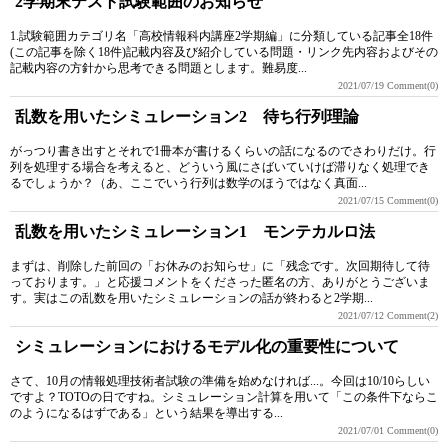
2学期末テスト試験範囲のお知らせ
1.試験範囲カテゴリ名「高校情報科内講座2学期編」に分類している記事全18件
(この記事を除く18件)記載内容及び紹介している問題・リンク先内容およびその
記載内容の方針から思考できる問題とします。難易度...
2021/07/19
Comment(0)
乱数を用いたシミュレーション2 待ち行列理論
がっつり書き出すとそれで1冊本が書けるくらいの話になるのでさわりだけ。行
列を処理する場合を考えると、どういう風にさばいていけば滞りなく処理でき
るでしょうか？（あ、ここでいう行列は数学のほうではなく真面...
2021/07/15
Comment(0)
乱数を用いたシミュレーション1 モンテカルロ法
まずは、削除した前回の「お休みのお知らせ」に「残念です。次回期待して待
っております。」と応援コメントをくださった匿名の方、ありがとうございま
す。実はこの乱数を用いたシミュレーションの話が終わると2学期...
2021/07/12
Comment(2)
シミュレーションにおけるモデル化の重要性について
さて、10月の情報処理技術者試験の準備を始めなければ...。今回は10/10らしい
ですよ？TOTOの日ですね。シミュレーション計算を用いて「この条件下ならこ
のようになるはずである」という結果を導出する...
2021/07/01
Comment(0)