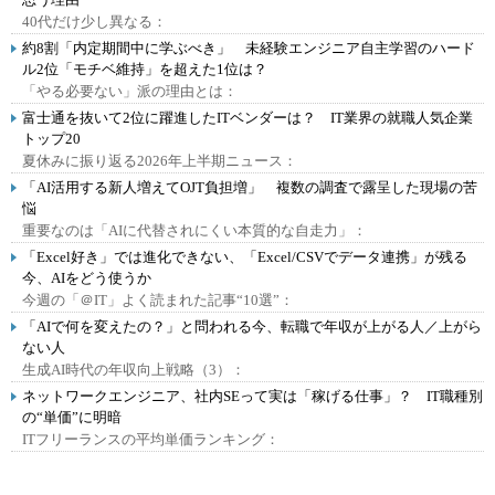
40代だけ少し異なる：
約8割「内定期間中に学ぶべき」 未経験エンジニア自主学習のハード
ル2位「モチベ維持」を超えた1位は？
「やる必要ない」派の理由とは：
富士通を抜いて2位に躍進したITベンダーは？ IT業界の就職人気企業
トップ20
夏休みに振り返る2026年上半期ニュース：
「AI活用する新人増えてOJT負担増」 複数の調査で露呈した現場の苦
悩
重要なのは「AIに代替されにくい本質的な自走力」：
「Excel好き」では進化できない、「Excel/CSVでデータ連携」が残る
今、AIをどう使うか
今週の「＠IT」よく読まれた記事“10選”：
「AIで何を変えたの？」と問われる今、転職で年収が上がる人／上がら
ない人
生成AI時代の年収向上戦略（3）：
ネットワークエンジニア、社内SEって実は「稼げる仕事」？ IT職種別
の“単価”に明暗
ITフリーランスの平均単価ランキング：