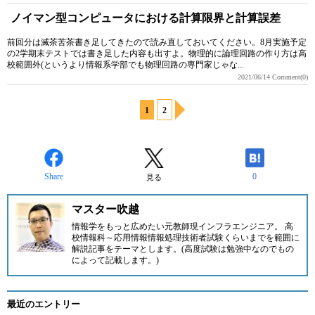
ノイマン型コンピュータにおける計算限界と計算誤差
前回分は滅茶苦茶書き足してきたので読み直しておいてください。8月実施予定
の2学期末テストでは書き足した内容も出すよ。物理的に論理回路の作り方は高
校範囲外(というより情報系学部でも物理回路の専門家じゃな...
2021/06/14
Comment(0)
1
2
Share
0
見る
マスター吹越
情報学をもっと広めたい元教師現インフラエンジニア。 高
校情報科～応用情報情報処理技術者試験くらいまでを範囲に
解説記事をテーマとします。(高度試験は勉強中なのでもの
によって記載します。)
最近のエントリー