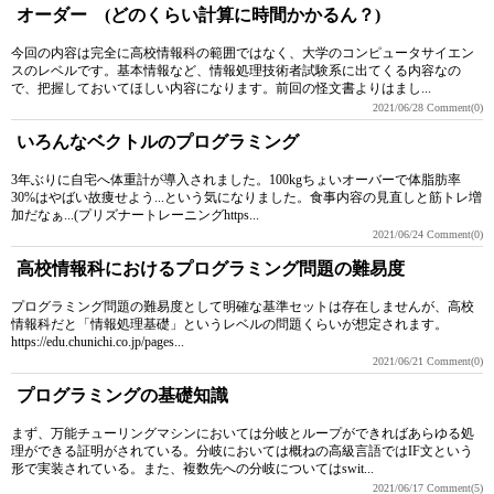
オーダー (どのくらい計算に時間かかるん？)
今回の内容は完全に高校情報科の範囲ではなく、大学のコンピュータサイエン
スのレベルです。基本情報など、情報処理技術者試験系に出てくる内容なの
で、把握しておいてほしい内容になります。前回の怪文書よりはまし...
2021/06/28
Comment(0)
いろんなベクトルのプログラミング
3年ぶりに自宅へ体重計が導入されました。100kgちょいオーバーで体脂肪率
30%はやばい故痩せよう...という気になりました。食事内容の見直しと筋トレ増
加だなぁ...(プリズナートレーニングhttps...
2021/06/24
Comment(0)
高校情報科におけるプログラミング問題の難易度
プログラミング問題の難易度として明確な基準セットは存在しませんが、高校
情報科だと「情報処理基礎」というレベルの問題くらいが想定されます。
https://edu.chunichi.co.jp/pages...
2021/06/21
Comment(0)
プログラミングの基礎知識
まず、万能チューリングマシンにおいては分岐とループができればあらゆる処
理ができる証明がされている。分岐においては概ねの高級言語ではIF文という
形で実装されている。また、複数先への分岐についてはswit...
2021/06/17
Comment(5)