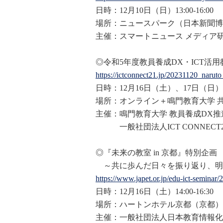
日時：12月10日（日）13:00-16:00
場所：ニュースパーク（
日本
新聞博
主催：スマートニュース メディア
◎令和5年度教員養成DX・ICT活
https://ictconnect21.jp/202311
20_naruto
日時：12月16日（土）、17日（日）
場所：オンライン＋鳴門教育大学 
主催：鳴門教育大学 教員養成DX推
一般社団法人ICT CONNECT2
◎『未来の教室 in 京都』特別企画
～共に歩んだ日々を振り返り、明
https://www.japet.or.jp/edu-ic
t-seminar/
日時：12月16日（土）14:00-16:30
場所：ハートンホテル京都（京都）
主催：一般社団法人
日本
教育情報化振