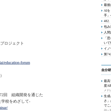
最後
AI
手」
48
包み
人間
「思
いて
戦プロジェクト
イノ
第7
dai/education-forum
自分研
）
最高
度A
メドレ
72回 組織開発を通じた
生成
さ」
学校をめざして-
でこ
inar/
20