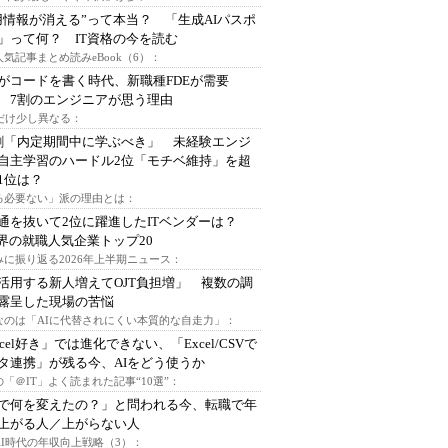
用情報が消える”って本当？ 「生成AIパスポ
」って何？ IT資格の今を読む
人気記事まとめ読みeBook（6）：
Iがコードを書く時代、新職種FDEが需要
 7割のエンジニアが思う理由
代だけ少し異なる：
割「内定期間中に学ぶべき」 未経験エンジ
自主学習のハードル2位「モチベ維持」を超
1位は？
る必要ない」派の理由とは：
通を抜いて2位に躍進したITベンダーは？
業界の就職人気企業トップ20
みに振り返る2026年上半期ニュース：
I活用する新人増えてOJT負担増」 複数の調
露呈した現場の苦悩
なのは「AIに代替されにくい本質的な自走力」：
xcel好き」では進化できない、「Excel/CSVで
タ連携」が残る今、AIをどう使うか
「＠IT」よく読まれた記事“10選”：
Iで何を変えたの？」と問われる今、転職で年
上がる人／上がらない人
AI時代の年収向上戦略（3）：