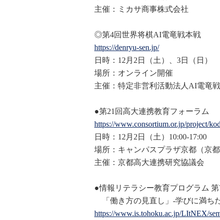
主催：ミカサ商事株式会社
◎第4回世界将棋AI電竜戦本戦
https://denryu-sen.jp/
日時：12月2日（土）、3日（日）
場所：オンライン開催
主催：特定非営利活動法人AI電竜
●第21回高大連携教育フォーラム
https://www.consortium.or.jp/p
roject/ko
日時：12月2日（土）10:00-17:00
場所：キャンパスプラザ京都（京都
主催：京都高大連携研究協議会
●情報リテラシー教育プログラム 第
「働き方の見直し」-学びに満ちた
https://www.is.tohoku.ac.jp/LI
tNEX/sem