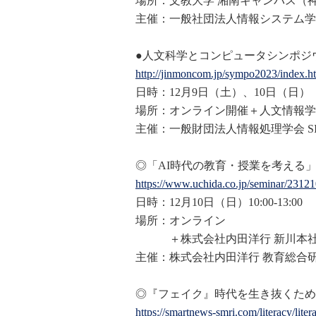
場所：
文教
大学 湘南キャンパス（
主催：一般社団法人情報システム学
●人文科学とコンピュータシンポジウ
http://jinmoncom.jp/sympo2023/
index.h
日時：12月9日（土）、10日（日）
場所：オンライン開催＋人文情報学
主催：一般財団法人情報処理学会 SI
◎「AI時代の教育・授業を考える
https://www.uchida.co.jp/semin
ar/23121
日時：12月10日（日）10:00-13:00
場所：オンライン
＋株式会社内田洋行 新川本社ビル 
主催：株式会社内田洋行 教育総合
◎『フェイク』時代を生き抜くため
https://smartnews-smri.com/lit
eracy/lite