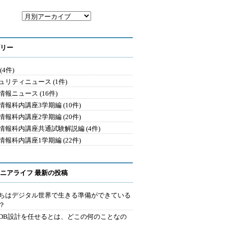
リー
(4件)
ュリティニュース (1件)
情報ニュース (16件)
情報科内講座3学期編 (10件)
情報科内講座2学期編 (20件)
情報科内講座共通試験解説編 (4件)
情報科内講座1学期編 (22件)
ニアライフ 最新の投稿
ちはデジタル世界で生きる準備ができている
？
にDB設計を任せるとは、どこの何のことなの