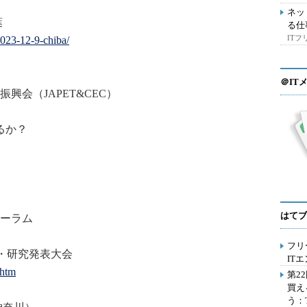
ネッ
葉
る仕
IT
2023-12-9-chiba/
＠IT
興会（JAPET&CEC）
るか？
はてブ
ーラム
フリ
会・研究発表大会
IT
.htm
第2
買え
う：