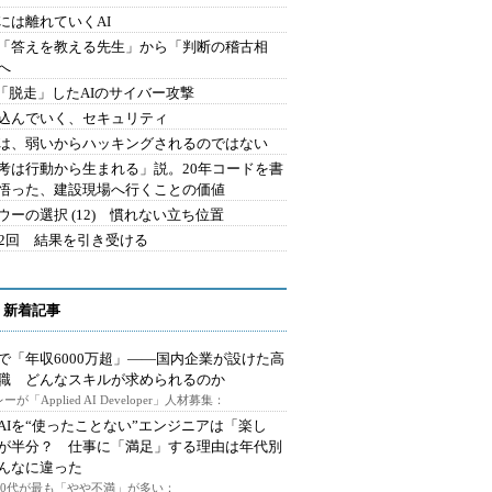
には離れていくAI
を「答えを教える先生」から「判断の稽古相
へ
2.「脱走」したAIのサイバー攻撃
込んでいく、セキュリティ
は、弱いからハッキングされるのではない
考は行動から生まれる」説。20年コードを書
悟った、建設現場へ行くことの価値
ウーの選択 (12) 慣れない立ち位置
42回 結果を引き受ける
 新着記事
で「年収6000万超」――国内企業が設けた高
I職 どんなスキルが求められるのか
ーが「Applied AI Developer」人材募集：
AIを“使ったことない”エンジニアは「楽し
が半分？ 仕事に「満足」する理由は年代別
んなに違った
～30代が最も「やや不満」が多い：