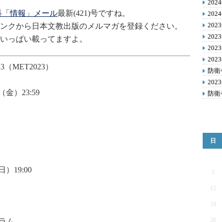
20
科「情報」メール
最新(421)号ですね。
20
20
ンクから日本文教出版のメルマガを登録ください。
20
いっぱい載ってますよ。
20
20
 2023（MET2023）
防衛
20
金）23:59
防衛
日
）19:00
5
12
19
26
ラム