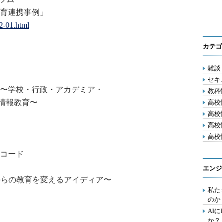
育連携事例」
2-01.html
カテゴ
雑談 
セキ
〜学校・行政・アカデミア・
教科
る情報教育〜
高校
高校
高校
高校
）
コード
エンジ
からの教育を変えるアイディア
〜
私た
のか
AI
か？