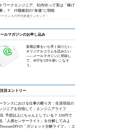
トワークエンジニア、社内SEって実は「稼げ
事」？ IT職種別の“単価”に明暗
フリーランスの平均単価ランキング：
メールマガジンのお申し込み
新着記事をいち早く知りたい、
オリジナルコラムを読みたい
――メールマガジンに登録し
て、＠ITを120％使いこなそ
う。
注目エントリー
ーランスにおける仕事の断り方：生涯現役の
エンジニアを目指して：エンジニアライフ
2回: 予想以上にちゃんとしている？ 330円で
る「人感センサーライト」を分解してみよ
ThousanDIYの「ガジェット分解ライフ」：エ