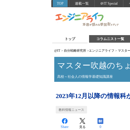
TOP
連載一覧
＠IT Special
トップ
コラムニスト一覧
@IT
>
自分戦略研究所
>
エンジニアライフ
>
マスタ
マスター吹越のち
高校～社会人の情報学基礎知識講座
2023年12月以降の情
教科情報ニュース
Share
0
見る