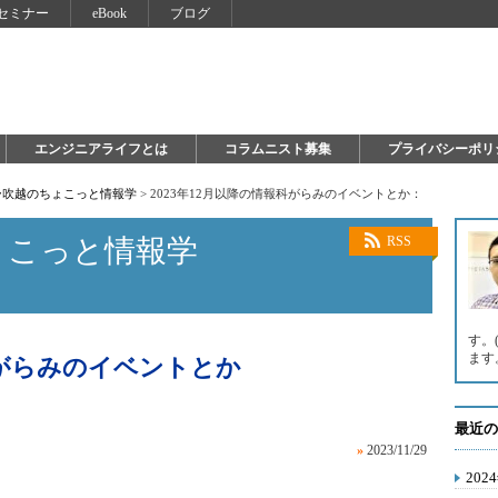
セミナー
eBook
ブログ
エンジニアライフとは
コラムニスト募集
プライバシーポリ
ー吹越のちょこっと情報学
>
2023年12月以降の情報科がらみのイベントとか：
ょこっと情報学
RSS
す。
ます
報科がらみのイベントとか
最近の
»
2023/11/29
20