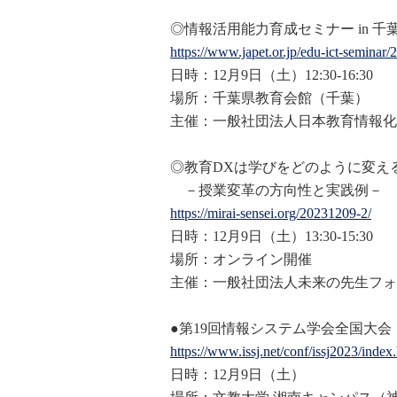
◎情報活用能力育成セミナー in 千
https://www.japet.or.jp/edu-ic
t-seminar/
日時：12月9日（土）12:30-16:30
場所：千葉県教育会館（千葉）
主催：一般社団法人
日本
教育情報化振
◎教育DXは学びをどのように変え
－授業変革の方向性と実践例－
https://mirai-sensei.org/20231
209-2/
日時：12月9日（土）13:30-15:30
場所：オンライン開催
主催：一般社団法人未来の先生フォ
●第19回情報システム学会全国大
https://www.issj.net/conf/issj
2023/index
日時：12月9日（土）