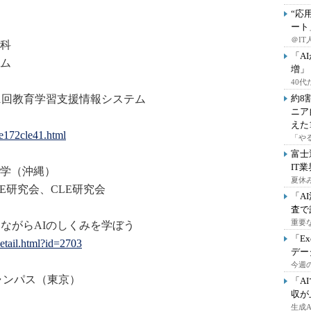
“応
ート
＠IT
科
「A
ム
増」
40
41回教育学習支援情報シス
テム
約8
ニア
えた
ce172cle41.html
「や
富士
IT
学（沖縄）
夏休
E研究会、CLE研究会
「A
査で
重要
ながらAIのしくみを学ぼう
「E
detail.html?id=2703
デー
今週の
ャンパス（東京）
「A
収が
生成