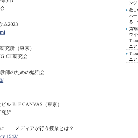
神奈川）
ンジ
会
欲し
ハー
る、
ム2023
第3
tml
ワイ
Th
ニア
研究所（東京）
Th
G-CH研究会
ニア
」教師のための勉強会
0/
B1F CANVAS（東京）
研究所
に――メディアが行う授業とは
？
racy-1542/