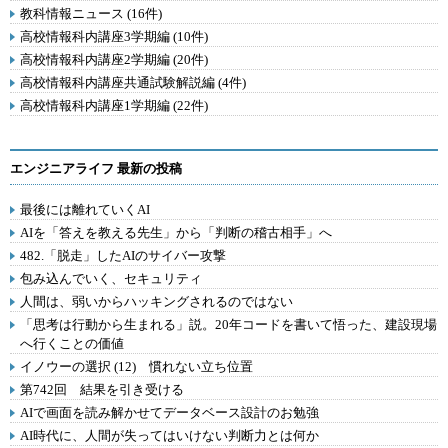
教科情報ニュース (16件)
高校情報科内講座3学期編 (10件)
高校情報科内講座2学期編 (20件)
高校情報科内講座共通試験解説編 (4件)
高校情報科内講座1学期編 (22件)
エンジニアライフ 最新の投稿
最後には離れていくAI
AIを「答えを教える先生」から「判断の稽古相手」へ
482.「脱走」したAIのサイバー攻撃
包み込んでいく、セキュリティ
人間は、弱いからハッキングされるのではない
「思考は行動から生まれる」説。20年コードを書いて悟った、建設現場
へ行くことの価値
イノウーの選択 (12) 慣れない立ち位置
第742回 結果を引き受ける
AIで画面を読み解かせてデータベース設計のお勉強
AI時代に、人間が失ってはいけない判断力とは何か