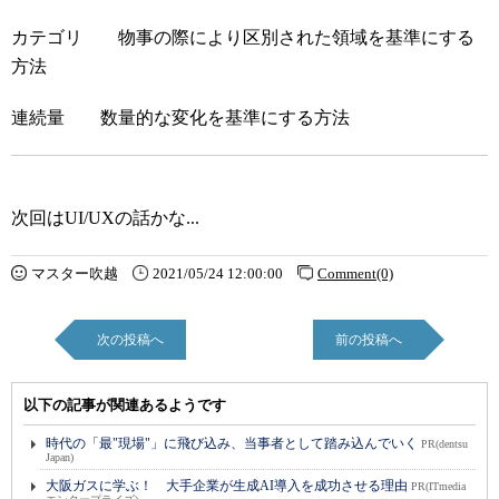
カテゴリ 物事の際により区別された領域を基準にする
方法
連続量 数量的な変化を基準にする方法
次回はUI/UXの話かな...
マスター吹越
2021/05/24 12:00:00
Comment(0)
次の投稿へ
前の投稿へ
以下の記事が関連あるようです
時代の「最"現場"」に飛び込み、当事者として踏み込んでいく
PR(dentsu
Japan)
大阪ガスに学ぶ！ 大手企業が生成AI導入を成功させる理由
PR(ITmedia