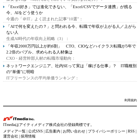
「Excel好き」では進化できない、「Excel/CSVでデータ連携」が残る
今、AIをどう使うか
今週の「＠IT」よく読まれた記事“10選”：
「AIで何を変えたの？」と問われる今、転職で年収が上がる人／上がら
ない人
生成AI時代の年収向上戦略（3）：
「年収2000万円以上が約6割」 CTO、CIOなどハイクラス転職が5年で
2.2倍のバブル、求められる人材像は
CXO・経営幹部人材の転職市場動向：
ネットワークエンジニア、社内SEって実は「稼げる仕事」？ IT職種別
の“単価”に明暗
ITフリーランスの平均単価ランキング：
利用規約
ITmediaはアイティメディア株式会社の登録商標です。
メディア一覧
|
公式SNS
|
広告案内
|
お問い合わせ
|
プライバシーポリシー
|
RSS
|
運営会社
|
採用情報