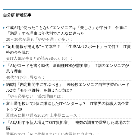
自分研 新着記事
生成AIを“使ったことない”エンジニアは「楽しさ」が半分？ 仕事に
「満足」する理由は年代別でこんなに違った
20～30代が最も「やや不満」が多い：
“応用情報が消える”って本当？ 「生成AIパスポート」って何？ IT資
格の今を読む
＠IT人気記事まとめ読みeBook（6）：
「AIがコードを書く時代、新職種FDEが需要増」 7割のエンジニアが
思う理由
40代だけ少し異なる：
約8割「内定期間中に学ぶべき」 未経験エンジニア自主学習のハード
ル2位「モチベ維持」を超えた1位は？
「やる必要ない」派の理由とは：
富士通を抜いて2位に躍進したITベンダーは？ IT業界の就職人気企業
トップ20
夏休みに振り返る2026年上半期ニュース：
「AI活用する新人増えてOJT負担増」 複数の調査で露呈した現場の苦
悩
重要なのは「AIに代替されにくい本質的な自走力」：