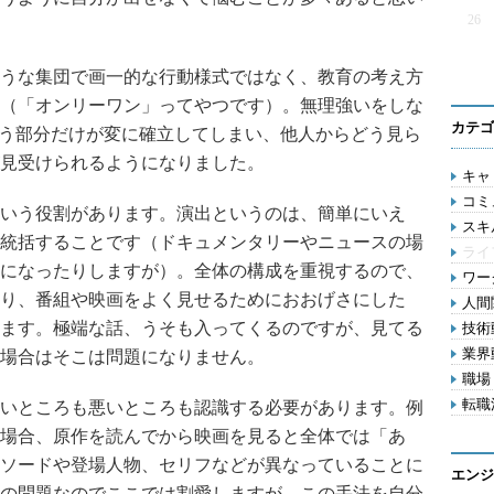
26
うな集団で画一的な行動様式ではなく、教育の考え方
（「オンリーワン」ってやつです）。無理強いをしな
カテゴ
いう部分だけが変に確立してしまい、他人からどう見ら
見受けられるようになりました。
キャリ
コミ
いう役割があります。演出というのは、簡単にいえ
スキル
統括することです（ドキュメンタリーやニュースの場
ライ
になったりしますが）。全体の構成を重視するので、
ワー
り、番組や映画をよく見せるためにおおげさにした
人間関
ます。極端な話、うそも入ってくるのですが、見てる
技術動
業界動
場合はそこは問題になりません。
職場 
転職活
いところも悪いところも認識する必要があります。例
場合、原作を読んでから映画を見ると全体では「あ
ソードや登場人物、セリフなどが異なっていることに
エンジ
の問題なのでここでは割愛しますが、この手法を自分