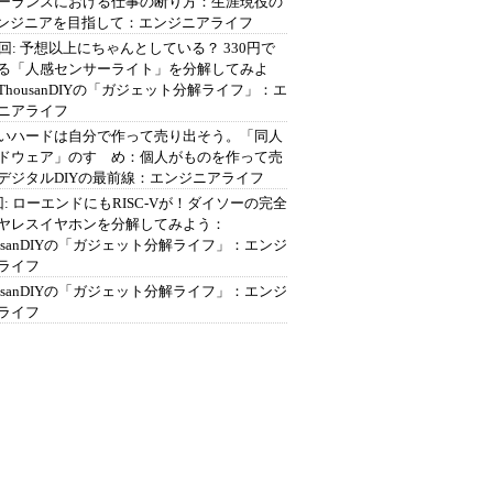
ーランスにおける仕事の断り方：生涯現役の
エンジニアを目指して：エンジニアライフ
2回: 予想以上にちゃんとしている？ 330円で
る「人感センサーライト」を分解してみよ
ThousanDIYの「ガジェット分解ライフ」：エ
ニアライフ
いハードは自分で作って売り出そう。「同人
ドウェア」のすゝめ：個人がものを作って売
デジタルDIYの最前線：エンジニアライフ
回: ローエンドにもRISC-Vが！ダイソーの完全
ヤレスイヤホンを分解してみよう：
ousanDIYの「ガジェット分解ライフ」：エンジ
ライフ
ousanDIYの「ガジェット分解ライフ」：エンジ
ライフ