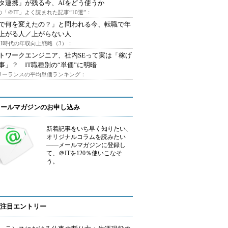
タ連携」が残る今、AIをどう使うか
「＠IT」よく読まれた記事“10選”：
Iで何を変えたの？」と問われる今、転職で年
上がる人／上がらない人
AI時代の年収向上戦略（3）：
トワークエンジニア、社内SEって実は「稼げ
事」？ IT職種別の“単価”に明暗
フリーランスの平均単価ランキング：
メールマガジンのお申し込み
新着記事をいち早く知りたい、
オリジナルコラムを読みたい
――メールマガジンに登録し
て、＠ITを120％使いこなそ
う。
注目エントリー