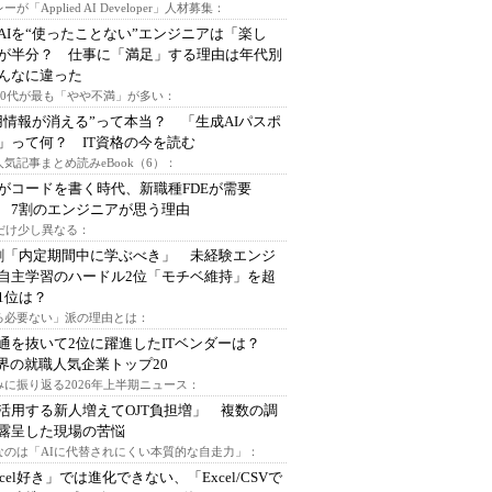
ーが「Applied AI Developer」人材募集：
AIを“使ったことない”エンジニアは「楽し
が半分？ 仕事に「満足」する理由は年代別
んなに違った
～30代が最も「やや不満」が多い：
用情報が消える”って本当？ 「生成AIパスポ
」って何？ IT資格の今を読む
人気記事まとめ読みeBook（6）：
Iがコードを書く時代、新職種FDEが需要
 7割のエンジニアが思う理由
代だけ少し異なる：
割「内定期間中に学ぶべき」 未経験エンジ
自主学習のハードル2位「モチベ維持」を超
1位は？
る必要ない」派の理由とは：
通を抜いて2位に躍進したITベンダーは？
業界の就職人気企業トップ20
みに振り返る2026年上半期ニュース：
I活用する新人増えてOJT負担増」 複数の調
露呈した現場の苦悩
なのは「AIに代替されにくい本質的な自走力」：
xcel好き」では進化できない、「Excel/CSVで