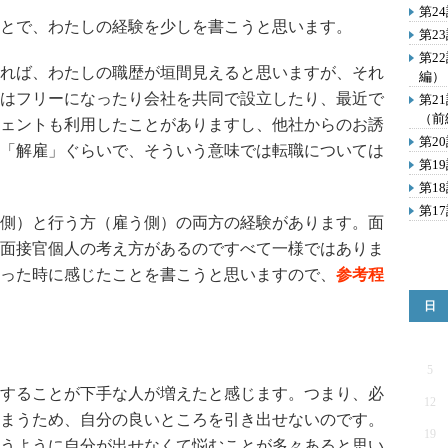
第2
とで、わたしの経験を少しを書こうと思います。
第2
第2
れば、わたしの職歴が垣間見えると思いますが、それ
編）
はフリーになったり会社を共同で設立したり、最近で
第2
（前
ェントも利用したことがありますし、他社からのお誘
第2
「解雇」ぐらいで、そういう意味では転職については
第1
第1
第1
側）と行う方（雇う側）の両方の経験があります。面
面接官個人の考え方があるのですべて一様ではありま
った時に感じたことを書こうと思いますので、
参考程
日
5
することが下手な人が増えたと感じます。つまり、必
12
まうため、自分の良いところを引き出せないのです。
19
うように自分が出せなくて悩むことが多々あると思い