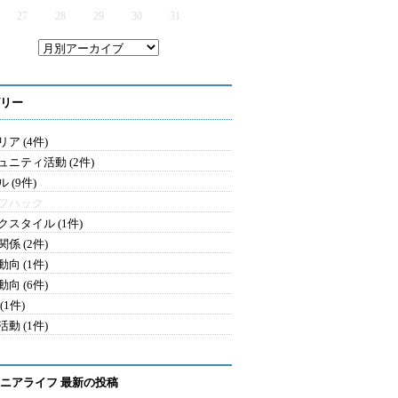
27
28
29
30
31
リー
ア (4件)
ュニティ活動 (2件)
 (9件)
フハック
クスタイル (1件)
係 (2件)
向 (1件)
向 (6件)
(1件)
動 (1件)
ニアライフ 最新の投稿