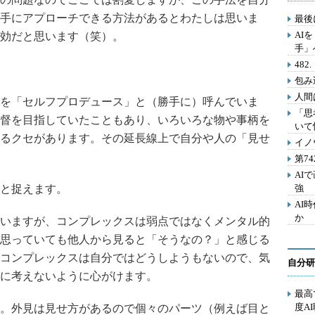
手にアプローチできる方法があるとわたしは思いま
最後
AI
効だと思います（笑）。
手」
48
包み
人間
を「セルフプロデュース」と（勝手に）呼んでいま
「思
督を目指していたこともあり、いろいろな物や事柄を
いて
るクセがあります。その延長線上で自分や人の「見せ
イノ
第7
AI
と捉えます。
強
AI
か
いますが、コンプレックスは弱点ではなくメンタル的
思っていても他人から見ると「そうなの？」と感じる
コンプレックスは自分ではどうしようもないので、気
自分研
に考えないように心がけます。
最高
度A
。外見は見せ方があるので個々のパーツ（例えば目と