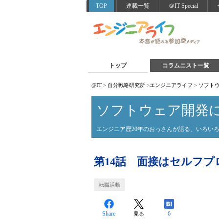
TOP
連載一覧
＠IT Special
トップ
コラムニスト一覧
@IT
>
自分戦略研究所
>
エンジニアライフ
>
ソフト
ソフトウェア開発
エンジニア歴20年のおっさんが語る、いろい
第14話 面接はセルフ
転職活動
Share
6
見る