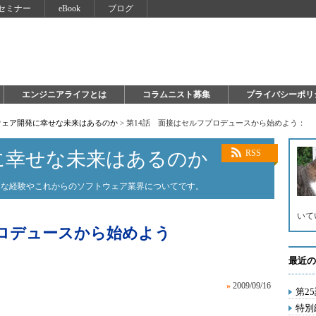
セミナー
eBook
ブログ
エンジニアライフとは
コラムニスト募集
プライバシーポリ
ウェア開発に幸せな未来はあるのか
>
第14話 面接はセルフプロデュースから始めよう：
に幸せな未来はあるのか
RSS
ろな経験やこれからのソフトウェア業界についてです。
いて
プロデュースから始めよう
最近の
»
2009/09/16
第2
特別