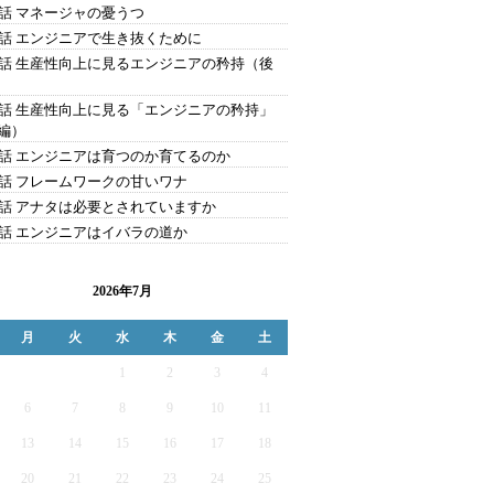
4話 マネージャの憂うつ
3話 エンジニアで生き抜くために
2話 生産性向上に見るエンジニアの矜持（後
1話 生産性向上に見る「エンジニアの矜持」
編）
0話 エンジニアは育つのか育てるのか
9話 フレームワークの甘いワナ
8話 アナタは必要とされていますか
7話 エンジニアはイバラの道か
2026年7月
月
火
水
木
金
土
1
2
3
4
6
7
8
9
10
11
13
14
15
16
17
18
20
21
22
23
24
25