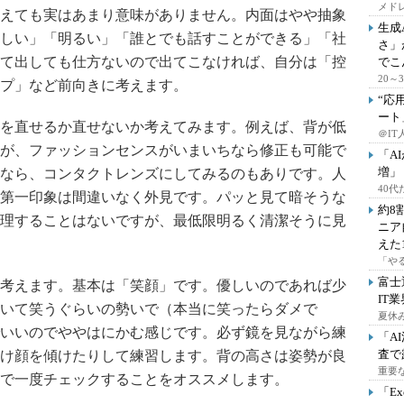
メドレ
えても実はあまり意味がありません。内面はやや抽象
生成
しい」「明るい」「誰とでも話すことができる」「社
さ」
て出しても仕方ないので出てこなければ、自分は「控
でこ
20
プ」など前向きに考えます。
“応
ート
を直せるか直せないか考えてみます。例えば、背が低
＠IT
が、ファッションセンスがいまいちなら修正も可能で
「A
増」
なら、コンタクトレンズにしてみるのもありです。人
40
第一印象は間違いなく外見です。パッと見て暗そうな
約8
理することはないですが、最低限明るく清潔そうに見
ニア
えた
「や
富士
考えます。基本は「笑顔」です。優しいのであれば少
IT
いて笑うぐらいの勢いで（本当に笑ったらダメで
夏休
いいのでややはにかむ感じです。必ず鏡を見ながら練
「A
査で
け顔を傾けたりして練習します。背の高さは姿勢が良
重要
で一度チェックすることをオススメします。
「E