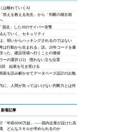
には離れていくAI
を「答えを教える先生」から「判断の稽古相
へ
2.「脱走」したAIのサイバー攻撃
込んでいく、セキュリティ
は、弱いからハッキングされるのではない
考は行動から生まれる」説。20年コードを書
悟った、建設現場へ行くことの価値
ウーの選択 (12) 慣れない立ち位置
42回 結果を引き受ける
で画面を読み解かせてデータベース設計のお勉
時代に、人間が失ってはいけない判断力とは何
 新着記事
で「年収6000万超」――国内企業が設けた高
I職 どんなスキルが求められるのか