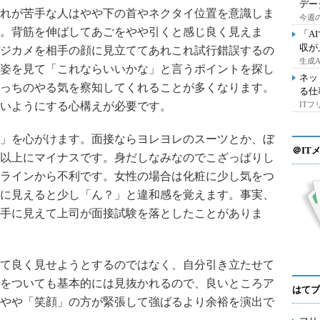
デー
れが苦手な人はやや下の首やネクタイ位置を意識しま
今週の
。背筋を伸ばしてあごをやや引くと感じ良く見えま
「A
収が
ジカメを相手の顔に見立ててあれこれ試行錯誤するの
生成
姿を見て「これならいいかな」と言うポイントを探し
ネッ
っちのやる気を察知してくれることが多くなります。
る仕
いようにする心構えが必要です。
IT
」を心がけます。面接ならヨレヨレのスーツとか、ぼ
＠IT
以上にマイナスです。身だしなみなのでこざっぱりし
ラインから不利です。女性の場合は化粧に少し気をつ
に見えると少し「ん？」と違和感を覚えます。事実、
手に見えて上司が面接試験を落としたことがありま
て良く見せようとするのではなく、自分引き立たせて
をついても基本的には見抜かれるので、良いところア
はてブ
やや「笑顔」の方が緊張して強ばるより余裕を演出で