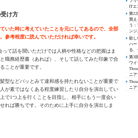
フリ
IT
の受け方
第2
買え
う：
ていた時に考えていたことを元にしてあるので、全部
ンジ
。参考程度に読んでいただければ幸いです。
欲し
ハー
る、
会って話を聞いただけでは人柄や性格などの把握はま
第3
と職務経歴書（あれば）、そして話してみた印象で合
ワイ
ることが重要です。
Th
ニア
髪型などパッとみて違和感を持たれないことが重要で
Th
ニア
人が素ではなくある程度練習したり自分を演出してい
上で1つ上を行くことを目指し、相手にもう一度会い
せれば勝ちです。そのために上手に自分を演出しま