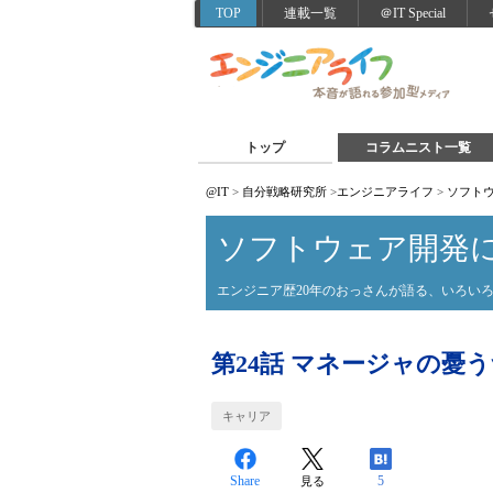
TOP
連載一覧
＠IT Special
トップ
コラムニスト一覧
@IT
>
自分戦略研究所
>
エンジニアライフ
>
ソフト
ソフトウェア開発
エンジニア歴20年のおっさんが語る、いろい
第24話 マネージャの憂
キャリア
Share
5
見る