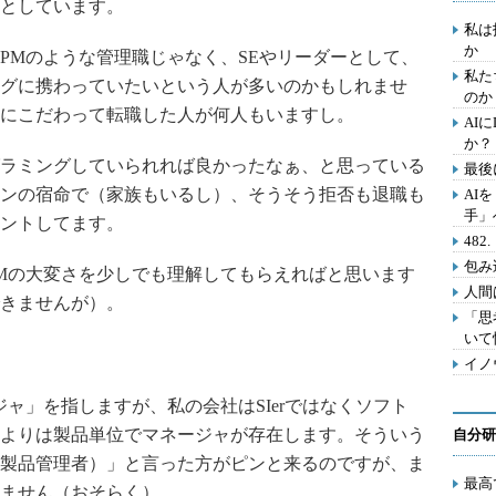
としています。
私は
か
Mのような管理職じゃなく、SEやリーダーとして、
私た
グに携わっていたいという人が多いのかもしれませ
のか
にこだわって転職した人が何人もいますし。
AI
か？
ラミングしていられれば良かったなぁ、と思っている
最後
ンの宿命で（家族もいるし）、そうそう拒否も退職も
AI
手」
ントしてます。
48
包み
Mの大変さを少しでも理解してもらえればと思います
人間
きませんが）。
「思
いて
イノ
ャ」を指しますが、私の会社はSIerではなくソフト
よりは製品単位でマネージャが存在します。そういう
自分研
製品管理者）」と言った方がピンと来るのですが、ま
最高
ません（おそらく）。