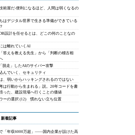
技術屋だ-便利になるほど、人間は弱くなるの
ちはデジタル世界で生きる準備ができている
？
にDB設計を任せるとは、どこの何のことなの
には離れていくAI
を「答えを教える先生」から「判断の稽古相
へ
2.「脱走」したAIのサイバー攻撃
込んでいく、セキュリティ
は、弱いからハッキングされるのではない
考は行動から生まれる」説。20年コードを書
悟った、建設現場へ行くことの価値
ウーの選択 (12) 慣れない立ち位置
 新着記事
で「年収6000万超」――国内企業が設けた高