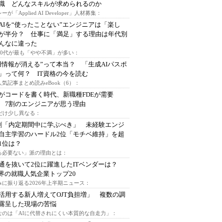
I職 どんなスキルが求められるのか
ーが「Applied AI Developer」人材募集：
AIを“使ったことない”エンジニアは「楽し
が半分？ 仕事に「満足」する理由は年代別
んなに違った
～30代が最も「やや不満」が多い：
用情報が消える”って本当？ 「生成AIパスポ
」って何？ IT資格の今を読む
人気記事まとめ読みeBook（6）：
Iがコードを書く時代、新職種FDEが需要
 7割のエンジニアが思う理由
代だけ少し異なる：
割「内定期間中に学ぶべき」 未経験エンジ
自主学習のハードル2位「モチベ維持」を超
1位は？
る必要ない」派の理由とは：
通を抜いて2位に躍進したITベンダーは？
業界の就職人気企業トップ20
みに振り返る2026年上半期ニュース：
I活用する新人増えてOJT負担増」 複数の調
露呈した現場の苦悩
なのは「AIに代替されにくい本質的な自走力」：