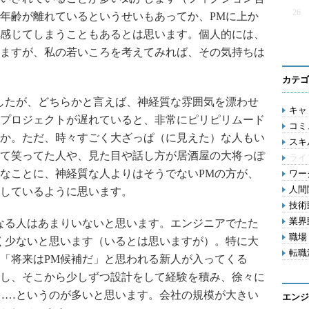
26
年齢が離れているというせいもあってか、PMに上か
感じてしまうこともあるとは思います。個人的には、
ますが、私の若いころを考えてみれば、その気持ちは
カテゴ
したが、どちらかと言えば、神経質な雰囲気を漂わせ
キャリ
プロジェクトが遅れていると、非常にピリピリムード
コミ
か。ただ、時々すごく大ざっぱ（に見えた）な人もい
スキル
て笑ってた人や、見た目や話し方が居酒屋の大将っぽ
ライ
なことに、神経質な人よりはそうでないPMの方が、
ワー
人間関
しているように思います。
技術動
業界動
なる人はあまりいないと思います。エンジニアでたた
職場 
く少ないと思います（いるとは思いますが）。特に大
転職活
「将来はPM候補だ」と思われる新人が入ってくる
し、そこから少しずつ設計をして経験を積み、徐々に
……というのが多いと思います。会社の規模が大きい
エンジ