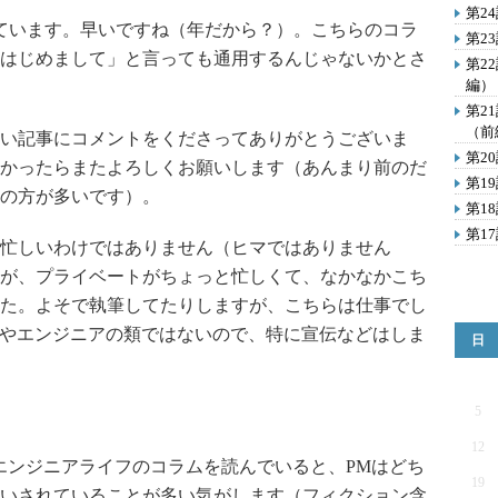
第2
ています。早いですね（年だから？）。こちらのコラ
第2
はじめまして」と言っても通用するんじゃないかとさ
第2
編）
第2
（前
い記事にコメントをくださってありがとうございま
第2
かったらまたよろしくお願いします（あんまり前のだ
第1
の方が多いです）。
第1
第1
忙しいわけではありません（ヒマではありません
が、プライベートがちょっと忙しくて、なかなかこち
た。よそで執筆してたりしますが、こちらは仕事でし
Tやエンジニアの類ではないので、特に宣伝などはしま
日
5
12
ンジニアライフのコラムを読んでいると、PMはどち
19
いされていることが多い気がします（フィクション含