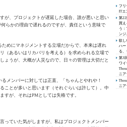
フリ
IT
すが、プロジェクトが遅延した場合、誰が悪いと思い
第2
買え
が何らかの理由で遅れるのですが、責任という意味で
う：
ンジ
欲し
るためにマネジメントする立場だからで、本来は遅れ
ハー
る、
リ（あるいはリカバリを考える）を求められる立場で
第3
しょうが、大概が人災なので、日々の管理は大切だと
ワイ
Th
ニア
いるメンバーに対しては正直、「ちゃんとやれや！
Th
ニア
ることが多いと思います（それぐらいは許して）。中
ますが、それはPMとしては失格です。
言っていた気がしますが、私はプロジェクトメンバー