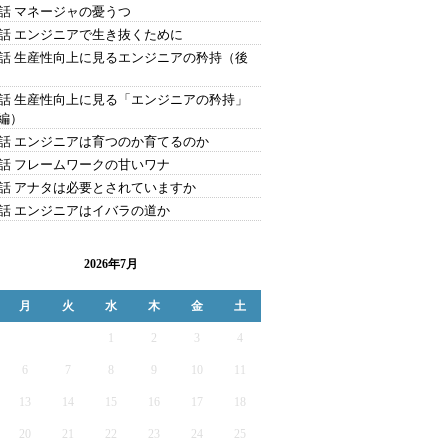
4話 マネージャの憂うつ
3話 エンジニアで生き抜くために
2話 生産性向上に見るエンジニアの矜持（後
1話 生産性向上に見る「エンジニアの矜持」
編）
0話 エンジニアは育つのか育てるのか
9話 フレームワークの甘いワナ
8話 アナタは必要とされていますか
7話 エンジニアはイバラの道か
2026年7月
月
火
水
木
金
土
1
2
3
4
6
7
8
9
10
11
13
14
15
16
17
18
20
21
22
23
24
25