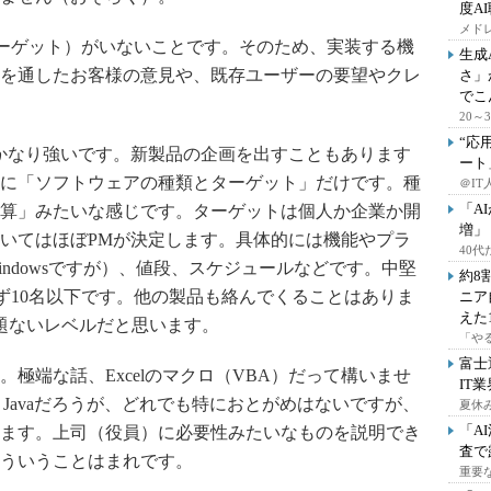
度A
メドレ
ターゲット）がいないことです。そのため、実装する機
生成
を通したお客様の意見や、既存ユーザーの要望やクレ
さ」
でこ
20
“応
かなり強いです。新製品の企画を出すこともあります
ート
に「ソフトウェアの種類とターゲット」だけです。種
＠IT
「A
算」みたいな感じです。ターゲットは個人か企業か開
増」
いてはほぼPMが決定します。具体的には機能やプラ
40
ndowsですが）、値段、スケジュールなどです。中堅
約8
まず10名以下です。他の製品も絡んでくることはありま
ニア
えた
題ないレベルだと思います。
「や
富士
端な話、Excelのマクロ（VBA）だって構いませ
IT
、Javaだろうが、どれでも特におとがめはないですが、
夏休
「A
ます。上司（役員）に必要性みたいなものを説明でき
査で
ういうことはまれです。
重要