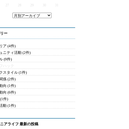
27
28
29
30
31
リー
ア (4件)
ュニティ活動 (2件)
 (9件)
フハック
クスタイル (1件)
係 (2件)
向 (1件)
向 (6件)
(1件)
動 (1件)
ニアライフ 最新の投稿