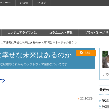
セミナー
eBook
ブログ
エンジニアライフとは
コラムニスト募集
プライバシーポリ
ウェア開発に幸せな未来はあるのか
>
第24話 マネージャの憂うつ：
に幸せな未来はあるのか
RSS
ろな経験やこれからのソフトウェア業界についてです。
いて
うつ
最近の
»
2011/02/24
第2
特別