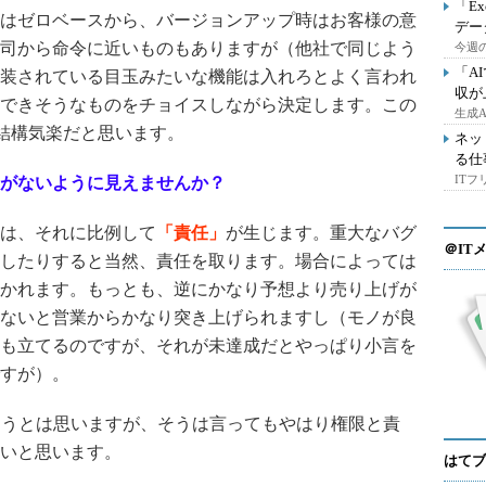
「E
はゼロベースから、バージョンアップ時はお客様の意
デー
司から命令に近いものもありますが（他社で同じよう
今週の
「A
装されている目玉みたいな機能は入れろとよく言われ
収が
できそうなものをチョイスしながら決定します。この
生成
、結構気楽だと思います。
ネッ
る仕
IT
がないように見えませんか？
は、それに比例して
「責任」
が生じます。重大なバグ
＠IT
したりすると当然、責任を取ります。場合によっては
かれます。もっとも、逆にかなり予想より売り上げが
ないと営業からかなり突き上げられますし（モノが良
も立てるのですが、それが未達成だとやっぱり小言を
すが）。
干違うとは思いますが、そうは言ってもやはり権限と責
いと思います。
はてブ