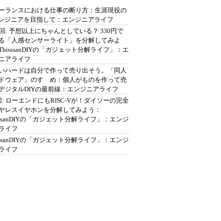
ーランスにおける仕事の断り方：生涯現役の
エンジニアを目指して：エンジニアライフ
2回: 予想以上にちゃんとしている？ 330円で
る「人感センサーライト」を分解してみよ
ThousanDIYの「ガジェット分解ライフ」：エ
ニアライフ
いハードは自分で作って売り出そう。「同人
ドウェア」のすゝめ：個人がものを作って売
デジタルDIYの最前線：エンジニアライフ
回: ローエンドにもRISC-Vが！ダイソーの完全
ヤレスイヤホンを分解してみよう：
ousanDIYの「ガジェット分解ライフ」：エンジ
ライフ
ousanDIYの「ガジェット分解ライフ」：エンジ
ライフ