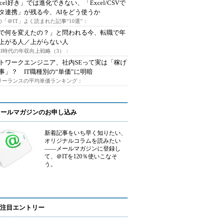
xcel好き」では進化できない、「Excel/CSVで
タ連携」が残る今、AIをどう使うか
「＠IT」よく読まれた記事“10選”：
Iで何を変えたの？」と問われる今、転職で年
上がる人／上がらない人
AI時代の年収向上戦略（3）：
トワークエンジニア、社内SEって実は「稼げ
事」？ IT職種別の“単価”に明暗
フリーランスの平均単価ランキング：
メールマガジンのお申し込み
新着記事をいち早く知りたい、
オリジナルコラムを読みたい
――メールマガジンに登録し
て、＠ITを120％使いこなそ
う。
注目エントリー