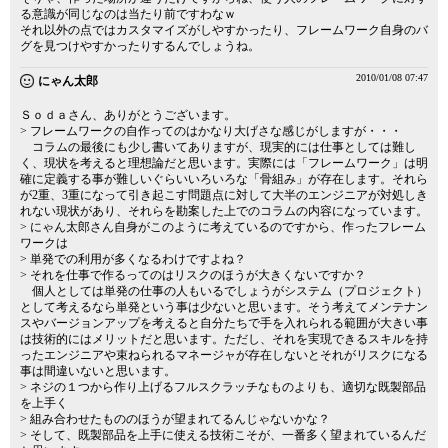
る意識が同じなのは当たり前ですわなｗ
それ以外の点ではカスタマイズがしやすかったり、フレームワーク自身のバ
グを見つけやすかったりするんでしょうね。
2010/01/08 07:47
にゃん太郎
Ｓｏｄａさん、ありがとうございます。
> フレームワークの自作ってのはかなり大げさな感じがしますが・・・
コラムの最後にも少し書いてありますが、現実的には仕事としては難し
く、現状を考えると理想論だと思います。実際には「フレームワーク」は明
確に定義する事が難しいぐらいいろいろな「骨組み」が存在します。それら
が2重、3重になって引き起こす問題点に対して大半のエンジニアが対処しき
れない現状があり、それらを勘案した上でのコラムの内容になっています。
> にゃん太郎さん自身がこのように考えているのですから、作ったフレーム
ワークは
> 単発での利用が多くなるわけですよね？
> それを仕事で作るってのはリスクのほうが大きくないですか？
個人としては単発の仕事の人もいるでしょうがシステム（プロジェクト）
として考えるなら単発という事は少ないと思います。そう考えてメンテナン
スやバージョンアップを考えると自分たちで手を入れられる範囲が大きい事
は技術的にはメリットだと思います。ただし、それを実現できるスキルを持
ったエンジニアや束ねられるマネージャが存在しないとそれがリスクになる
事は間違いないと思います。
> ネジの１つから作り上げるフルスクラッチなものよりも、適切な既製部品
を上手く
> 組み合わせたもののほうが望まれてるんじゃないかな？
> そして、既製部品を上手に使える技術こそが、一番多く望まれているんだ