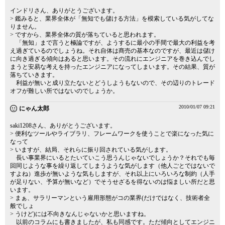
インドリさん、ありがとうございます。
> 鑑みると、業界全体が「無知でも儲ける方法」を模索している気がしてな
りません。
> ですから、業界全体の質が落ちていると思われます。
「無知」まで言うと極論ですが、ようするに最小の手間で最大の利益を考
え過ぎているのでしょうね。それ自体は商売の基本なのですが、最近は儲け
に向き過ぎる傾向はあると思います。その流れにエンジニアを巻き込んでし
まうと安易な考えを持ったエンジニアになってしまいます。その結果、質が
落ちていきます。
利益が無いと成り立たないとどうしようもないので、その辺りのトレード
オフが難しい所ではないのでしょうか。
2010/01/07 09:21
にゃん太郎
saki1208さん、ありがとうございます。
> 便利なツールやライブラリ、フレームワークを使うことで楽になった気に
なって
> いますが、結局、それらに振り回されている気がします。
長い事業界にいるとたいていこう思うんじゃないでしょうか？それでも毎
回同じような事を繰り返してしまうような気がします（他人ごとではないで
すよね）進歩が無いような気もしますが、それ以上にいろいろな制約（人手
が足りない、予算が無いなど）でそうせざるを得ないのは悩ましい所だと思
います。
> まぁ、サラリーマンという雇用形態がコの業界(だけではなく、技術者全
般でしょ
> うけど)には不向きなんじゃないかと思いますね。
以前のコラムにも書きましたが、私も同感です。ただ傾向としてエンジニ