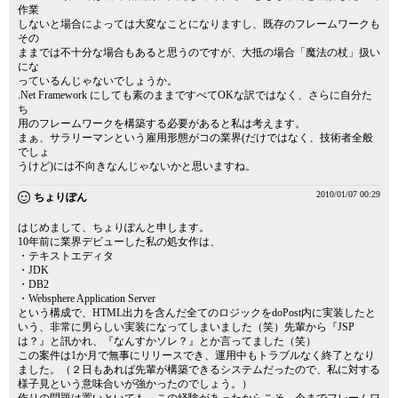
作業
しないと場合によっては大変なことになりますし、既存のフレームワークも
その
ままでは不十分な場合もあると思うのですが、大抵の場合「魔法の杖」扱い
にな
っているんじゃないでしょうか。
.Net Framework にしても素のままですべてOKな訳ではなく、さらに自分た
ち
用のフレームワークを構築する必要があると私は考えます。
まぁ、サラリーマンという雇用形態がコの業界(だけではなく、技術者全般
でしょ
うけど)には不向きなんじゃないかと思いますね。
2010/01/07 00:29
ちょりぽん
はじめまして、ちょりぽんと申します。
10年前に業界デビューした私の処女作は、
・テキストエディタ
・JDK
・DB2
・Websphere Application Server
という構成で、HTML出力を含んだ全てのロジックをdoPost内に実装したと
いう、非常に男らしい実装になってしまいました（笑）先輩から『JSP
は？』と訊かれ、『なんすかソレ？』とか言ってました（笑）
この案件は1か月で無事にリリースでき、運用中もトラブルなく終了となり
ました。（２日もあれば先輩が構築できるシステムだったので、私に対する
様子見という意味合いが強かったのでしょう。）