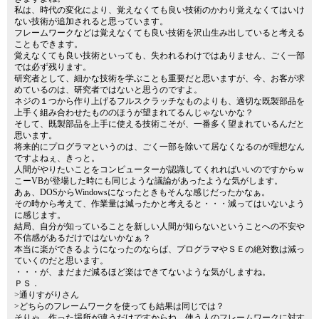
私は、時代の変化により、覚えなくても良い技術のかわり覚えなくてはいけ
ない技術が追加されると思っています。
フレームワークなどは覚えなくても良い技術を沢山生み出していると考える
こともできます。
覚えなくても良い技術といっても、失われるわけではありません、ごく一部
では必ず残ります。
研究者として、細かな技術を学ぶことも重要だと思いますが、今、お客が求
めているのは、研究者ではないと思うのですよ。
ネジの１つから作り上げるフルスクラッチなものよりも、適切な既製部品を
上手く組み合わせたもののほうが望まれてるんじゃないかな？
そして、既製部品を上手に使える技術こそが、一番多く望まれているんだと
思います。
将来的にプログラマというのは、ごく一部を除いて居なくなるのが理想なん
ですよねぇ、きっと。
人間がやりたいことをコンピューターが認識してくれればいいのですからｗ
こーVBが登場した時にも同じような議論があったような気がします。
あぁ、DOSからWindowsになったときもそんな感じだったかなぁ。
その時から考えて、作業量は減ったかと考えると・・・減ってはいないよう
に感じます。
結局、自分が知っていることを新しい人間が知らないということへの不安や
不信感があるだけではないかなぁ？
本当に楽ができるようになったのならば、プログラマやＳＥの絶対数は減っ
ていくのだと思います。
・・・が、まだまだ減るほど楽はできてないような気がしますね。
ＰＳ．
>通りすがりさん
>どちらのフレームワークを使っても結果は同じでは？
そりゃ、作った場所が違うだけですからね、使う人のフレームワークに対す