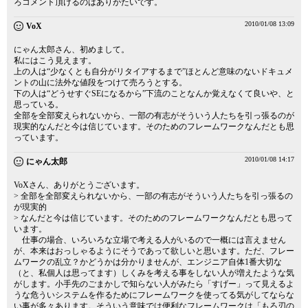
ろコメント頂けるのはありがたいです。
2010/01/08 13:09
VoX
にゃん太郎さん、初めまして。
私にはこう見えます。
上の人は“少なくとも自分がリタイアするまで”ほとんど意味のないドキュメ
ントの山に法外な値段をつけて売ろうとする。
下の人は“どうせすぐSEになるから”下流のことなんか覚えなくて良いや、と
思っている。
全部を全部変えられないから、一部の有志がそういう人たちを引っ張るのが
現実的なんだと今は信じています。そのためのフレームワークなんだとも思
っています。
2010/01/08 14:17
にゃん太郎
VoXさん、ありがとうございます。
> 全部を全部変えられないから、一部の有志がそういう人たちを引っ張るの
が現実的
> なんだと今は信じています。そのためのフレームワークなんだとも思って
います。
仕事の場合、いろいろな立場で考える人がいるので一概には言えません
が、本来はおっしゃるようにそうであって欲しいと思います。ただ、フレー
ムワークの乱立？かどうかは分かりませんが、エンジニア自体1番大切な
（と、私個人は思ってます）しくみを考える事をしない人が増えたような気
がします。小手先のごまかしで知らない人がみたら「すげー」って見えるよ
うな危ういシステムを作るためにフレームワークを使ってる気がしてならな
い事が多々あります。そういう意味では便利なフレームワークは「もろ刃の