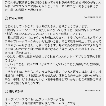
アの大半が技術的な事に関心はあってもそれ以外の事にあまり関心がない人
が多いのでエンジニア側からみるとサラリーマン以外は不向きとも言えま
す。難しい問題だと思います。
2010/01/07 09:33
にゃん太郎
はじめまして（かな？）ちょりぽんさん、ありがとうございます。
> 便利なフレームワークが当たり前になってしまうと、突発的なトラブルに
> 対応できないエンジニアになってしまうと危惧しています。
私の周辺ではすでにそういう兆候はあります。トラブルが起こるとライブ
ラリやフレームワークのせいだと思いこみ、そこで思考が停止してしまって
「原因がわかりません」と言ってきます。せめてある程度調べてアタリをつ
けて欲しいのですが自分の範囲外になると「分からないので出来ません」と
きっぱり言われます。
> やはり、便利な道具が提供してくれるインスタント・アプリは仕事の本質
ではない
> ということを、我々の世代が若手に伝えていくことが責務なのだと痛感し
ています。
そうですね。だからこういうコラムを書いていると言うのはあります。根
性論だけを押しつける気はありませんが、便利なものを上手に使いながら大
事な「手間」だけは省かないよう若手を指導して行かないとこの業界は本当
に未来が無くなりそうです。
2010/01/07 17:32
通りすがり
オープンソースで作られたフレームワークでも
フレームワーク専用部署で作られたフレームワークでも