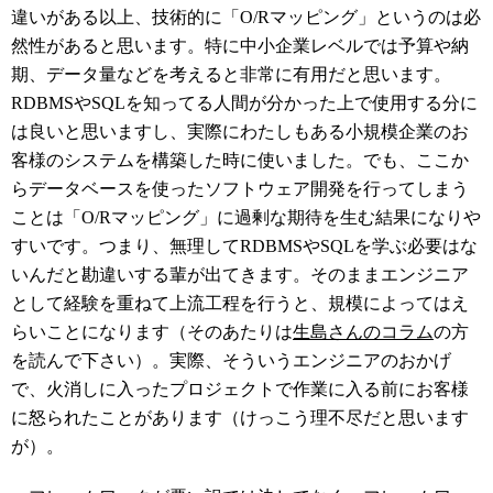
違いがある以上、技術的に「O/Rマッピング」というのは必
然性があると思います。特に中小企業レベルでは予算や納
期、データ量などを考えると非常に有用だと思います。
RDBMSやSQLを知ってる人間が分かった上で使用する分に
は良いと思いますし、実際にわたしもある小規模企業のお
客様のシステムを構築した時に使いました。でも、ここか
らデータベースを使ったソフトウェア開発を行ってしまう
ことは「O/Rマッピング」に過剰な期待を生む結果になりや
すいです。つまり、無理してRDBMSやSQLを学ぶ必要はな
いんだと勘違いする輩が出てきます。そのままエンジニア
として経験を重ねて上流工程を行うと、規模によってはえ
らいことになります（そのあたりは
生島さんのコラム
の方
を読んで下さい）。実際、そういうエンジニアのおかげ
で、火消しに入ったプロジェクトで作業に入る前にお客様
に怒られたことがあります（けっこう理不尽だと思います
が）。