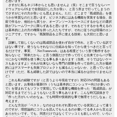
と思います。
さすがに私もネジ1本からとも思いませんよ（笑）そこまで言うならハー
ドウェアからOSまで全部設計した方が良い、と言う所まで行ってしまうの
でさすがにその方が良いとも思えません。ただ、どこまで「既成部品」を使
うかが本質なのだと思います。ビジネス的にはある機能を実装する場合、自
前で作るか、他社から買うか、オープンソースをベースにするかなどの選択
肢がフレームワークに限らずあると思います。それをどうするかを考えるの
は基本的に上の方の権限を持った人たちですが、それに従うのは現場のエン
ジニアです。ですから「既製部品を上手に使える技術」も大切だと思いま
す。
誤解して欲しくないのは既成部品を使わず自分で作れ、と言っている訳で
はない事です。使うならそれなりに仕組みを知ってから使うべきだと言って
るだけです。事実、「.Net Framework」はある程度どういう形で動作するか
知らないと「簡単だから」と言う側面だけで作って行くと出来てからバグ取
りにかなり時間を使う事になる事も多々あります（当然、そうではないケー
スもありますよ）それが出来ないなら専門の部隊を作って自作した方が最終
的にはデスマーチも失敗プロジェクトも減るんじゃないか、と思っているだ
けです（ただ、私も経験した訳ではないので本当に減るかは分かりませんけ
ど）
これも私の経験ですが（と言うより今現在ですが）対応OSの問題もある
と思います。お客様が最新OS（うちは基本的にコンシュマー向けが多いの
で）を望まれてもソフトで実現している重要な機能を持った「既成部品」が
対応するまでどうしようもないと言う事もあります。こんな時冗談抜きで
「作った方がいいのかなぁ、でも時間や技術的な事で無理そうだしなぁ」と
考えます。
どんな方法が「ベスト」なのかはそれぞれ置かれている状況によって違う
のですが、理想論的にコラムを読んでもらえるのが書いてる本人から言えば
ありがたいです。でも、同意だけではなくてツッコミも欲しいので、いろい