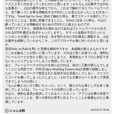
作りの問題は置いといても、この経験があったからこそ、今までフレームワ
ークと上手く付き合ってこれたのだと思います（もちろん上記案件ではSQL
も直書き）。上記の案件を終えてから、これまで触れてきたフレームワーク
も、全て解っている事を簡略化するTOOLにしか見えなかったことが大きい
ですね。Visual Age for Javaに初めて触れた時も、裏でコマンドを発行してい
るだろうことは、容易に想像できましたし、Strutsに出合った時も、やはり
解っていることを簡略化するためのTOOLだと捉えたものです。
WEBアプリですと、画面表示が崩れるのであればフレームワークから出力
されるHTML構文を先ずチェックしますし、サマった金額が不正だったり、
レスポンスが遅かったりすれば、先ず発行されたSQL構文に着眼する。上記
の案件を経験していたからこそ、このアプローチが身に付いたのだと思いま
す。
現在Ruby on Railsを用いた実務を継続中ですが、未経験の新人さんがイキナ
リこれを触ることが恐いと思っています。それほど良く出来ている。便利な
フレームワークが当たり前になってしまうと、突発的なトラブルに対応でき
ないエンジニアになってしまうと危惧しています。
あと、フレームワークそのものを知らなければ、余計に工数が膨らんでしま
うことにも同意です。EMF(Eclipse Modeling Framework)の実務で経験しまし
たが、フレームワークで想定された拡張方法を見落としてしまい、ゴリゴリ
とコードを書いてしまったりしました（それでも大量のコードを伴って実現
できてしまうのが恐い）。
『なんか解んないけど動いちゃった』という、陥りがちな落とし穴を多く提
供してしまうのは、フレームワークの功罪だと思っています。
やはり、便利な道具が提供してくれるインスタント・アプリは仕事の本質で
はないということを、我々の世代が若手に伝えていくことが責務なのだと痛
感しています。
2010/01/07 09:08
にゃん太郎