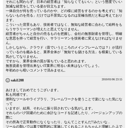
それにも関わらず、日本の経営者は「知らなくてもいい」という態度でいい
加減な経営をしている姿が目立ちます。
一体自分が何を売っているのかや、どの様に経営をするのかを考えずに「知
らないものを売る」だけでは不景気になるのは至極当然だと私は考えており
ます。
こういった背景もあり、技術者ではなく、無知な経営者に合わして給料をも
らうサラリーマンが増えたと思えてなりません。
経営者がちゃんと自分の売るものを把握し、会社の無形財産を管理し、明確
な意思を持って経営を行い、サラリーマンを技術者に変えなければなりませ
ん。
しかしながら、クラウド（昔でいうところのメインフレームでは？）が流行
っているのを鑑みると、業界全体が「無知でも儲ける方法」を模索している
気がしてなりません。
ですから、業界全体の質が落ちていると思われます。
無形資産を管理出来ないIT業界に明るい未来はないでしょう。
年初めから暗いコメントで済みません。
2010/01/06 23:15
saki1208
あけましておめでとうございます。
私も同感です。
便利なツールやライブラリ、フレームワークを使うことで楽になった気にな
って
いますが、結局、それらに振り回されている気がします。
それらのバグ回避のために余計なコードを記述したり、バージョンアップの
際に
その所為で正常動作になくなったり、なんてことすんだ!!みたいな...
ツールの類いでは裏で暗黙的に実施してくれることもちゃんと理解した上で