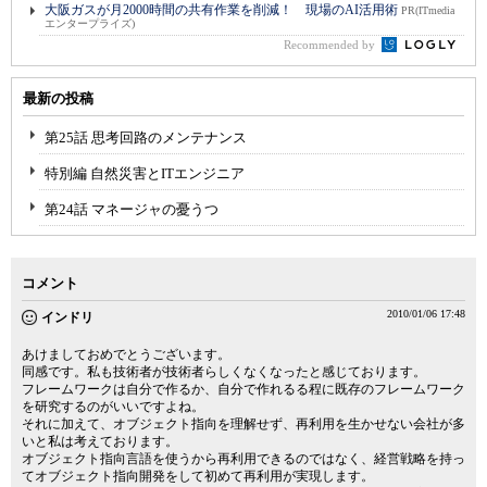
大阪ガスが月2000時間の共有作業を削減！ 現場のAI活用術
PR(ITmedia
エンタープライズ)
Recommended by
最新の投稿
第25話 思考回路のメンテナンス
特別編 自然災害とITエンジニア
第24話 マネージャの憂うつ
コメント
2010/01/06 17:48
インドリ
あけましておめでとうございます。
同感です。私も技術者が技術者らしくなくなったと感じております。
フレームワークは自分で作るか、自分で作れるる程に既存のフレームワーク
を研究するのがいいですよね。
それに加えて、オブジェクト指向を理解せず、再利用を生かせない会社が多
いと私は考えております。
オブジェクト指向言語を使うから再利用できるのではなく、経営戦略を持っ
てオブジェクト指向開発をして初めて再利用が実現します。