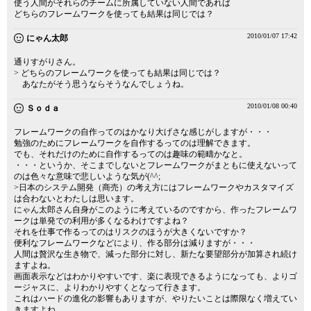
使う人間がそれらのチームに所属していない人間であれば
どちらのフレームワークを使っても結果は同じでは？
2010/01/07 17:42
にゃん太郎
通りすがりさん。
> どちらのフレームワークを使っても結果は同じでは？
あなたがそう思うならそうなんでしょうね。
2010/01/08 00:40
Ｓｏｄａ
フレームワークの自作ってのはかなり大げさな感じがしますが・・・
勉強のためにフレームワークを自作するってのは理解できます。
でも、それだけのために自作するってのは趣味の範疇かなと。
・・・というか、そこまでしないとフレームワークがまともに使えないって
のは色々な意味で悲しいような気が(^^;
>日本のシステム開発（商売）の考え方にはフレームワークやカスタマイズ
は合わないとわたしは思います。
にゃん太郎さん自身がこのように考えているのですから、作ったフレームワ
ークは単発での利用が多くなるわけですよね？
それを仕事で作るってのはリスクのほうが大きくないですか？
便利なフレームワークなどにより、作る部分は減りますが・・・
人間は贅沢な生き物で、減った部分に対し、新たな要望部分が加算され続け
ますよね。
画面表示などはわかりやすいです、楽に表現できるようになっても、よりゴ
ージャスに、よりわかりやすくとなって行きます。
これはハードの進化の影響もありますが、やりたいことは際限なく増えてい
きますよね。