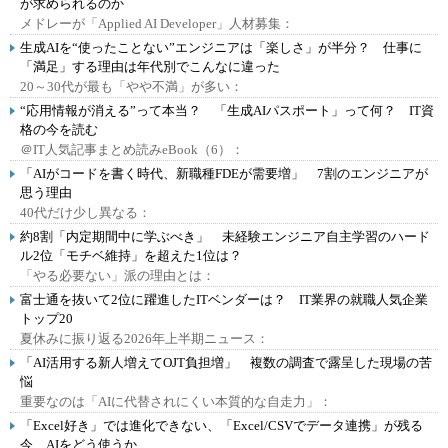
が求められるのか
メドレーが「Applied AI Developer」人材募集：
生成AIを“使ったことない”エンジニアは「楽しさ」が半分？ 仕事に
「満足」する理由は年代別でこんなに違った
20～30代が最も「やや不満」が多い：
“応用情報が消える”って本当？ 「生成AIパスポート」って何？ IT資
格の今を読む
＠IT人気記事まとめ読みeBook（6）：
「AIがコードを書く時代、新職種FDEが需要増」 7割のエンジニアが
思う理由
40代だけ少し異なる：
約8割「内定期間中に学ぶべき」 未経験エンジニア自主学習のハード
ル2位「モチベ維持」を超えた1位は？
「やる必要ない」派の理由とは：
富士通を抜いて2位に躍進したITベンダーは？ IT業界の就職人気企業
トップ20
夏休みに振り返る2026年上半期ニュース：
「AI活用する新人増えてOJT負担増」 複数の調査で露呈した現場の苦
悩
重要なのは「AIに代替されにくい本質的な自走力」：
「Excel好き」では進化できない、「Excel/CSVでデータ連携」が残る
今、AIをどう使うか