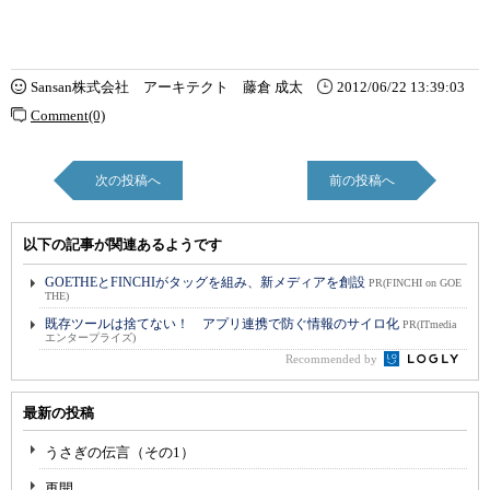
Sansan株式会社 アーキテクト 藤倉 成太
2012/06/22 13:39:03
Comment(0)
次の投稿へ
前の投稿へ
以下の記事が関連あるようです
GOETHEとFINCHIがタッグを組み、新メディアを創設
PR(FINCHI on GOE
THE)
既存ツールは捨てない！ アプリ連携で防ぐ情報のサイロ化
PR(ITmedia
エンタープライズ)
Recommended by
最新の投稿
うさぎの伝言（その1）
再開