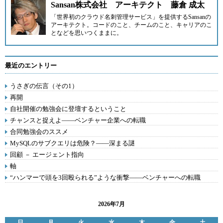
Sansan株式会社 アーキテクト 藤倉 成太
「世界初のクラウド名刺管理サービス」を提供するSansanの
アーキテクト。コードのこと、チームのこと、キャリアのこ
となどを思いつくままに。
最近のエントリー
うさぎの伝言（その1）
再開
自社開催の勉強会に登壇するということ
チャンスと捉えよ――ベンチャー企業への転職
合同勉強会のススメ
MySQLのサブクエリは危険？――深まる謎
回顧 － エージェント指向
軸
“ハンマーで頭を3回殴られる”ような衝撃――ベンチャーへの転職
2026年7月
日
月
火
水
木
金
土