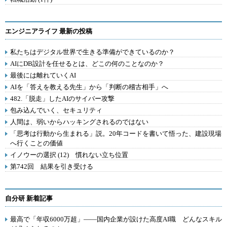
エンジニアライフ 最新の投稿
私たちはデジタル世界で生きる準備ができているのか？
AIにDB設計を任せるとは、どこの何のことなのか？
最後には離れていくAI
AIを「答えを教える先生」から「判断の稽古相手」へ
482.「脱走」したAIのサイバー攻撃
包み込んでいく、セキュリティ
人間は、弱いからハッキングされるのではない
「思考は行動から生まれる」説。20年コードを書いて悟った、建設現場
へ行くことの価値
イノウーの選択 (12) 慣れない立ち位置
第742回 結果を引き受ける
自分研 新着記事
最高で「年収6000万超」――国内企業が設けた高度AI職 どんなスキル