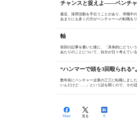
チャンスと捉えよ――ベンチ
最近、採用活動を手伝うことがあり、求職中
あまりにも多くの方がベンチャーへの転職をリ
軸
前回の記事を書いた後に、「具体的にどうい
あたりのことについて、自分が日々考えている
“ハンマーで頭を3回殴られる
数年前にベンチャー企業の三三に転職しました
いんだけど……」という話を聞くので、その辺
Share
0
見る