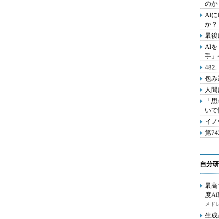
のか
AI
か？
最後
AI
手」
48
包み
人間
「思
いて
イノ
第7
自分研
最高
度A
メドレ
生成