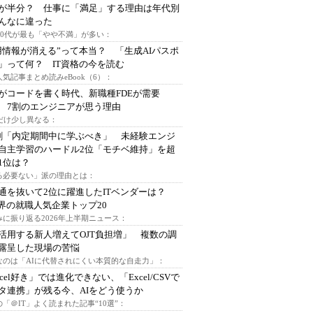
が半分？ 仕事に「満足」する理由は年代別
んなに違った
～30代が最も「やや不満」が多い：
用情報が消える”って本当？ 「生成AIパスポ
」って何？ IT資格の今を読む
人気記事まとめ読みeBook（6）：
Iがコードを書く時代、新職種FDEが需要
 7割のエンジニアが思う理由
代だけ少し異なる：
割「内定期間中に学ぶべき」 未経験エンジ
自主学習のハードル2位「モチベ維持」を超
1位は？
る必要ない」派の理由とは：
通を抜いて2位に躍進したITベンダーは？
業界の就職人気企業トップ20
みに振り返る2026年上半期ニュース：
I活用する新人増えてOJT負担増」 複数の調
露呈した現場の苦悩
なのは「AIに代替されにくい本質的な自走力」：
xcel好き」では進化できない、「Excel/CSVで
タ連携」が残る今、AIをどう使うか
「＠IT」よく読まれた記事“10選”：