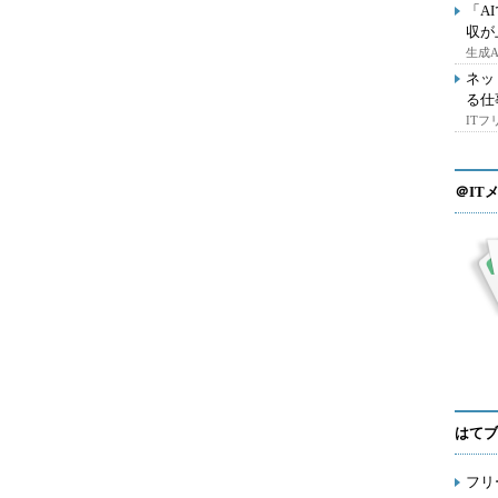
「A
収が
生成
ネッ
る仕
IT
＠IT
はてブ
フリ