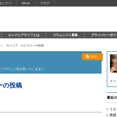
セミナー
eBook
ブログ
エンジニアライフとは
コラムニスト募集
プライバシーポリ
睛
>
「キャリア」カテゴリーの投稿：
RSS
ャリアのこと等を思いつくままに。
キャ
ーの投稿
最近の
うさ
再開