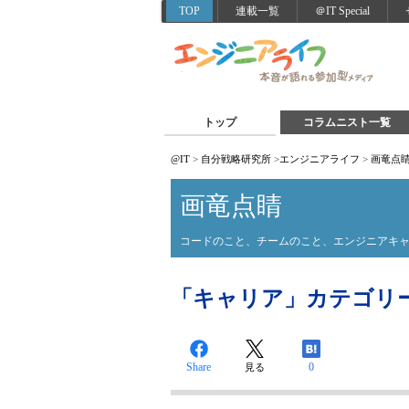
TOP
連載一覧
＠IT Special
トップ
コラムニスト一覧
@IT
>
自分戦略研究所
>
エンジニアライフ
>
画竜点
画竜点睛
コードのこと、チームのこと、エンジニアキ
「キャリア」カテゴリ
Share
0
見る