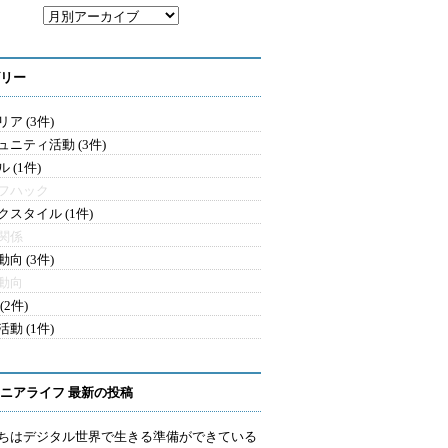
リー
ア (3件)
ュニティ活動 (3件)
 (1件)
フハック
クスタイル (1件)
関係
向 (3件)
動向
(2件)
動 (1件)
ニアライフ 最新の投稿
ちはデジタル世界で生きる準備ができている