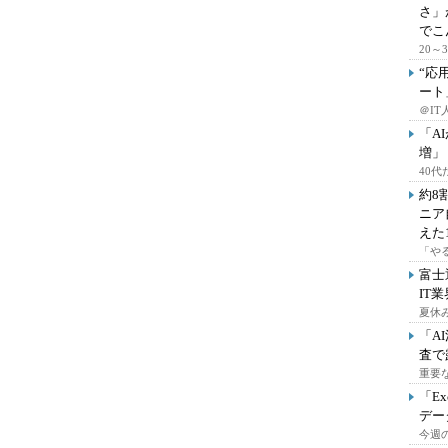
さ」
でこ
20
“応
ート
＠IT
「A
増」
40
約8
ニア
えた
「や
富士
IT
夏休
「A
査で
重要
「E
デー
今週の