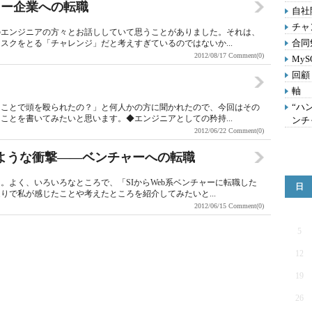
ャー企業への転職
自社
チャ
のエンジニアの方々とお話ししていて思うことがありました。それは、
合同
スクをとる「チャレンジ」だと考えすぎているのではないか...
2012/08/17
Comment(0)
My
回顧
軸
“ハ
うことで頭を殴られたの？」と何人かの方に聞かれたので、今回はその
ことを書いてみたいと思います。◆エンジニアとしての矜持...
ンチ
2012/06/22
Comment(0)
”ような衝撃――ベンチャーへの転職
。よく、いろいろなところで、「SIからWeb系ベンチャーに転職した
日
りで私が感じたことや考えたところを紹介してみたいと...
2012/06/15
Comment(0)
5
12
19
26