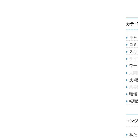
カテゴ
キャリ
コミ
スキル
ライ
ワー
人間
技術動
業界
職場 
転職活
エンジ
私た