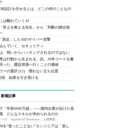
？
にDB設計を任せるとは、どこの何のことなの
には離れていくAI
を「答えを教える先生」から「判断の稽古相
へ
2.「脱走」したAIのサイバー攻撃
込んでいく、セキュリティ
は、弱いからハッキングされるのではない
考は行動から生まれる」説。20年コードを書
悟った、建設現場へ行くことの価値
ウーの選択 (12) 慣れない立ち位置
42回 結果を引き受ける
 新着記事
で「年収6000万超」――国内企業が設けた高
I職 どんなスキルが求められるのか
ーが「Applied AI Developer」人材募集：
AIを“使ったことない”エンジニアは「楽し