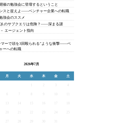
開催の勉強会に登壇するということ
ンスと捉えよ――ベンチャー企業への転職
勉強会のススメ
SQLのサブクエリは危険？――深まる謎
 － エージェント指向
ンマーで頭を3回殴られる”ような衝撃――ベ
ャーへの転職
2026年7月
月
火
水
木
金
土
1
2
3
4
6
7
8
9
10
11
13
14
15
16
17
18
20
21
22
23
24
25
27
28
29
30
31