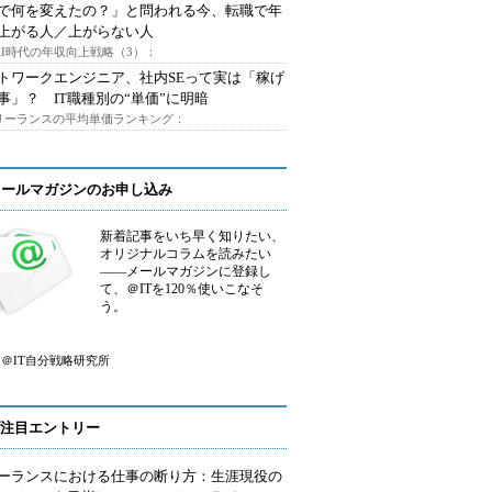
Iで何を変えたの？」と問われる今、転職で年
上がる人／上がらない人
AI時代の年収向上戦略（3）：
トワークエンジニア、社内SEって実は「稼げ
事」？ IT職種別の“単価”に明暗
フリーランスの平均単価ランキング：
メールマガジンのお申し込み
新着記事をいち早く知りたい、
オリジナルコラムを読みたい
――メールマガジンに登録し
て、＠ITを120％使いこなそ
う。
＠IT自分戦略研究所
注目エントリー
ーランスにおける仕事の断り方：生涯現役の