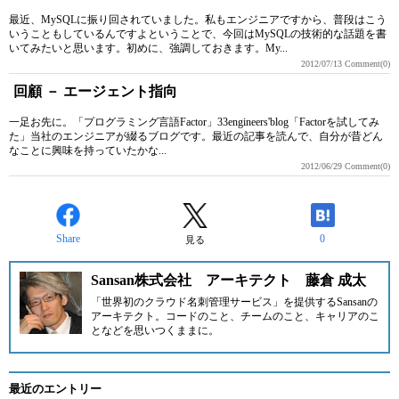
最近、MySQLに振り回されていました。私もエンジニアですから、普段はこう
いうこともしているんですよということで、今回はMySQLの技術的な話題を書
いてみたいと思います。初めに、強調しておきます。My...
2012/07/13
Comment(0)
回顧 － エージェント指向
一足お先に。「プログラミング言語Factor」33engineers'blog「Factorを試してみ
た」当社のエンジニアが綴るブログです。最近の記事を読んで、自分が昔どん
なことに興味を持っていたかな...
2012/06/29
Comment(0)
Share
0
見る
Sansan株式会社 アーキテクト 藤倉 成太
「世界初のクラウド名刺管理サービス」を提供するSansanの
アーキテクト。コードのこと、チームのこと、キャリアのこ
となどを思いつくままに。
最近のエントリー