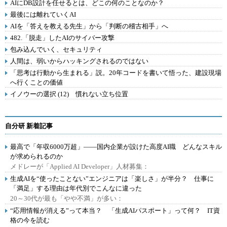
AIにDB設計を任せるとは、どこの何のことなのか？
最後には離れていくAI
AIを「答えを教える先生」から「判断の稽古相手」へ
482.「脱走」したAIのサイバー攻撃
包み込んでいく、セキュリティ
人間は、弱いからハッキングされるのではない
「思考は行動から生まれる」説。20年コードを書いて悟った、建設現場
へ行くことの価値
イノウーの選択 (12) 慣れない立ち位置
自分研 新着記事
最高で「年収6000万超」――国内企業が設けた高度AI職 どんなスキル
が求められるのか
メドレーが「Applied AI Developer」人材募集：
生成AIを“使ったことない”エンジニアは「楽しさ」が半分？ 仕事に
「満足」する理由は年代別でこんなに違った
20～30代が最も「やや不満」が多い：
“応用情報が消える”って本当？ 「生成AIパスポート」って何？ IT資
格の今を読む