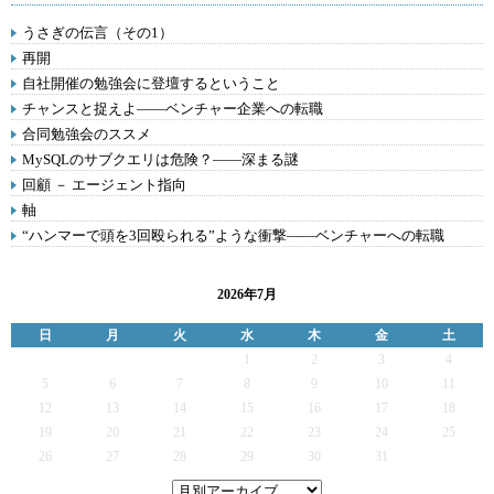
うさぎの伝言（その1）
再開
自社開催の勉強会に登壇するということ
チャンスと捉えよ――ベンチャー企業への転職
合同勉強会のススメ
MySQLのサブクエリは危険？――深まる謎
回顧 － エージェント指向
軸
“ハンマーで頭を3回殴られる”ような衝撃――ベンチャーへの転職
2026年7月
日
月
火
水
木
金
土
1
2
3
4
5
6
7
8
9
10
11
12
13
14
15
16
17
18
19
20
21
22
23
24
25
26
27
28
29
30
31