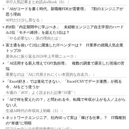
＠IT人気記事まとめ読みeBook（6）：
「AIがコードを書く時代、新職種FDEが需要増」 7割のエンジニアが
思う理由
40代だけ少し異なる：
約8割「内定期間中に学ぶべき」 未経験エンジニア自主学習のハード
ル2位「モチベ維持」を超えた1位は？
「やる必要ない」派の理由とは：
富士通を抜いて2位に躍進したITベンダーは？ IT業界の就職人気企業
トップ20
夏休みに振り返る2026年上半期ニュース：
「AI活用する新人増えてOJT負担増」 複数の調査で露呈した現場の苦
悩
重要なのは「AIに代替されにくい本質的な自走力」：
「Excel好き」では進化できない、「Excel/CSVでデータ連携」が残る
今、AIをどう使うか
今週の「＠IT」よく読まれた記事“10選”：
「AIで何を変えたの？」と問われる今、転職で年収が上がる人／上がら
ない人
生成AI時代の年収向上戦略（3）：
ネットワークエンジニア、社内SEって実は「稼げる仕事」？ IT職種別
の“単価”に明暗
ITフリーランスの平均単価ランキング：