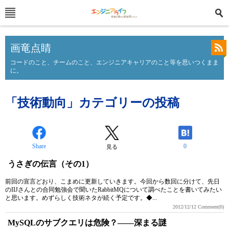
画竜点睛
コードのこと、チームのこと、エンジニアキャリアのこと等を思いつくまま
に。
「技術動向」カテゴリーの投稿
Share
0
見る
うさぎの伝言（その1）
前回の宣言どおり、こまめに更新していきます。今回から数回に分けて、先日
のIIJさんとの合同勉強会で聞いたRabbitMQについて調べたことを書いてみたい
と思います。めずらしく技術ネタが続く予定です。◆...
2012/12/12
Comment(0)
MySQLのサブクエリは危険？――深まる謎