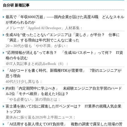
自分研 新着記事
最高で「年収6000万超」――国内企業が設けた高度AI職 どんなスキル
が求められるのか
メドレーが「Applied AI Developer」人材募集：
生成AIを“使ったことない”エンジニアは「楽しさ」が半分？ 仕事に
「満足」する理由は年代別でこんなに違った
20～30代が最も「やや不満」が多い：
“応用情報が消える”って本当？ 「生成AIパスポート」って何？ IT資
格の今を読む
＠IT人気記事まとめ読みeBook（6）：
「AIがコードを書く時代、新職種FDEが需要増」 7割のエンジニアが
思う理由
40代だけ少し異なる：
約8割「内定期間中に学ぶべき」 未経験エンジニア自主学習のハード
ル2位「モチベ維持」を超えた1位は？
「やる必要ない」派の理由とは：
富士通を抜いて2位に躍進したITベンダーは？ IT業界の就職人気企業
トップ20
夏休みに振り返る2026年上半期ニュース：
「AI活用する新人増えてOJT負担増」 複数の調査で露呈した現場の苦