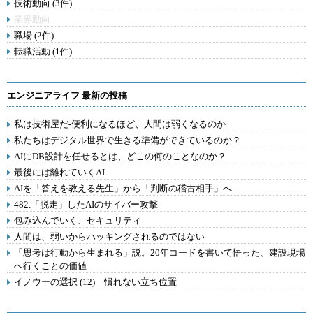
技術動向 (3件)
業界動向
職場 (2件)
転職活動 (1件)
エンジニアライフ 最新の投稿
私は技術屋だ-便利になるほど、人間は弱くなるのか
私たちはデジタル世界で生きる準備ができているのか？
AIにDB設計を任せるとは、どこの何のことなのか？
最後には離れていくAI
AIを「答えを教える先生」から「判断の稽古相手」へ
482.「脱走」したAIのサイバー攻撃
包み込んでいく、セキュリティ
人間は、弱いからハッキングされるのではない
「思考は行動から生まれる」説。20年コードを書いて悟った、建設現場
へ行くことの価値
イノウーの選択 (12) 慣れない立ち位置