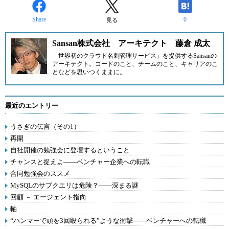
Share
0
見る
Sansan株式会社 アーキテクト 藤倉 成太
「世界初のクラウド名刺管理サービス」を提供するSansanの
アーキテクト。コードのこと、チームのこと、キャリアのこ
となどを思いつくままに。
最近のエントリー
うさぎの伝言（その1）
再開
自社開催の勉強会に登壇するということ
チャンスと捉えよ――ベンチャー企業への転職
合同勉強会のススメ
MySQLのサブクエリは危険？――深まる謎
回顧 － エージェント指向
軸
“ハンマーで頭を3回殴られる”ような衝撃――ベンチャーへの転職