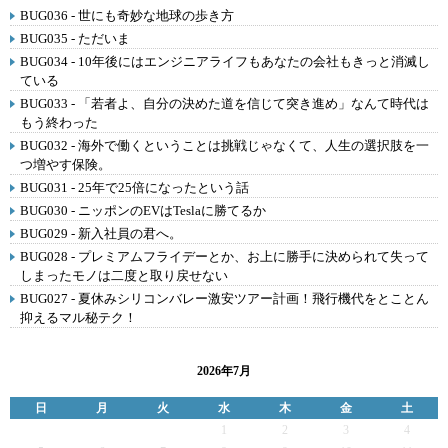
BUG036 - 世にも奇妙な地球の歩き方
BUG035 - ただいま
BUG034 - 10年後にはエンジニアライフもあなたの会社もきっと消滅し
ている
BUG033 - 「若者よ、自分の決めた道を信じて突き進め」なんて時代は
もう終わった
BUG032 - 海外で働くということは挑戦じゃなくて、人生の選択肢を一
つ増やす保険。
BUG031 - 25年で25倍になったという話
BUG030 - ニッポンのEVはTeslaに勝てるか
BUG029 - 新入社員の君へ。
BUG028 - プレミアムフライデーとか、お上に勝手に決められて失って
しまったモノは二度と取り戻せない
BUG027 - 夏休みシリコンバレー激安ツアー計画！飛行機代をとことん
抑えるマル秘テク！
2026年7月
日
月
火
水
木
金
土
1
2
3
4