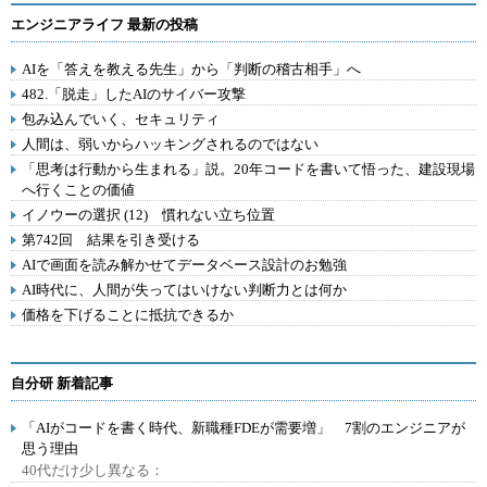
エンジニアライフ 最新の投稿
AIを「答えを教える先生」から「判断の稽古相手」へ
482.「脱走」したAIのサイバー攻撃
包み込んでいく、セキュリティ
人間は、弱いからハッキングされるのではない
「思考は行動から生まれる」説。20年コードを書いて悟った、建設現場
へ行くことの価値
イノウーの選択 (12) 慣れない立ち位置
第742回 結果を引き受ける
AIで画面を読み解かせてデータベース設計のお勉強
AI時代に、人間が失ってはいけない判断力とは何か
価格を下げることに抵抗できるか
自分研 新着記事
「AIがコードを書く時代、新職種FDEが需要増」 7割のエンジニアが
思う理由
40代だけ少し異なる：