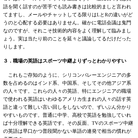
語を聞く話すのが苦手でも読み書きは比較的ましと言われ
てますし、メールやチャットしてる限りはLとRの違いがど
うのと心配する必要はありません。確かに電話会議は鬼門
なのですが、それこそ技術的内容をよく理解して臨みまし
ょう。実は当たり前のことを延々と議論してるだけだった
りします。
３．職場の英語はスポーツ中継よりずっとわかりやすい
これもご存知のように、シリコンバレーエンジニアの多
数を占めるのはインド系、中国系、そしてその他アジア系
の人々です。これらの人々の英語、特にエンジニアの職場
で使われる英語はいわゆるアメリカ生まれの人々の話す英
語と違って難しい言い回しをしないので、ずいぶん分かり
やすいものです。普通に中学、高校で英語を勉強していれ
ば十分理解できる英語です。その反面、TVのスポーツ中継
の英語は早口かつ普段聞かない単語の連発で相当の慣れが