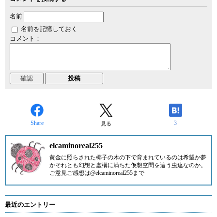
名前
名前を記憶しておく
コメント：
Share
3
見る
elcaminoreal255
黄金に照らされた椰子の木の下で育まれているのは希望か夢
かそれとも幻想と虚構に満ちた仮想空間を這う虫達なのか。
ご意見ご感想は
@elcaminoreal255
まで
最近のエントリー