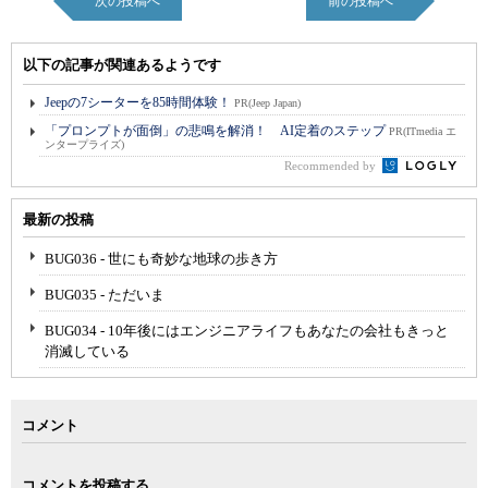
次の投稿へ
前の投稿へ
以下の記事が関連あるようです
Jeepの7シーターを85時間体験！
PR(Jeep Japan)
「プロンプトが面倒」の悲鳴を解消！ AI定着のステップ
PR(ITmedia エ
ンタープライズ)
Recommended by
最新の投稿
BUG036 - 世にも奇妙な地球の歩き方
BUG035 - ただいま
BUG034 - 10年後にはエンジニアライフもあなたの会社もきっと
消滅している
コメント
コメントを投稿する