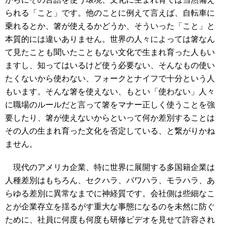
られる「こと」です。他のことに例えて言えば、自転車に
乗れるとか、箸が使えるかどうか、そういった「こと」と
本質的には違いありません。世界の人々によっては箸なん
て見たことも聞いたこともない文化で生まれ育った人もい
ますし、知ってはいるけど使う必要ない、そんなもの使い
たくないから使わない、フォークとナイフで十分という人
もいます。そんな箸を使えない、もとい「使わない」人々
に職場のルールだと言って箸をマナー正しく使うことを強
要したり、箸が使えないからといって何か差別することは
その人の生まれ育った文化を否定している、と繋がりかね
ません。
現代のアメリカ企業、特に世界に展開する多国籍企業は
人種差別はもちろん、セクハラ、パワハラ、モラハラ、あ
らゆる差別に異常なまでに神経質です。会社側は些細なこ
とが企業存立を揺るがす重大な事態になるのを未然に防ぐ
ために、社員に何度も何度も研修ビデオを見せて許容され