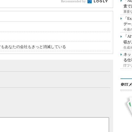
「A
Recommended by
査で
重要
「E
デー
今週の
「A
収が
ライフもあなたの会社もきっと消滅している
生成
ネッ
る仕
IT
＠IT