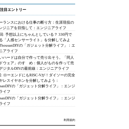
注目エントリー
ーランスにおける仕事の断り方：生涯現役の
エンジニアを目指して：エンジニアライフ
2回: 予想以上にちゃんとしている？ 330円で
る「人感センサーライト」を分解してみよ
ThousanDIYの「ガジェット分解ライフ」：エ
ニアライフ
いハードは自分で作って売り出そう。「同人
ドウェア」のすゝめ：個人がものを作って売
デジタルDIYの最前線：エンジニアライフ
回: ローエンドにもRISC-Vが！ダイソーの完全
ヤレスイヤホンを分解してみよう：
ousanDIYの「ガジェット分解ライフ」：エンジ
ライフ
ousanDIYの「ガジェット分解ライフ」：エンジ
ライフ
利用規約