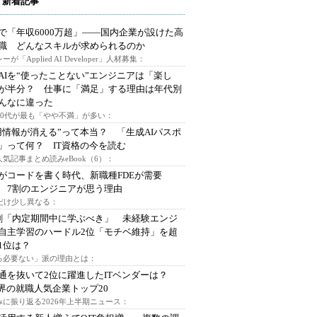
 新着記事
で「年収6000万超」――国内企業が設けた高
I職 どんなスキルが求められるのか
ーが「Applied AI Developer」人材募集：
AIを“使ったことない”エンジニアは「楽し
が半分？ 仕事に「満足」する理由は年代別
んなに違った
～30代が最も「やや不満」が多い：
用情報が消える”って本当？ 「生成AIパスポ
」って何？ IT資格の今を読む
人気記事まとめ読みeBook（6）：
Iがコードを書く時代、新職種FDEが需要
 7割のエンジニアが思う理由
代だけ少し異なる：
割「内定期間中に学ぶべき」 未経験エンジ
自主学習のハードル2位「モチベ維持」を超
1位は？
る必要ない」派の理由とは：
通を抜いて2位に躍進したITベンダーは？
業界の就職人気企業トップ20
みに振り返る2026年上半期ニュース：