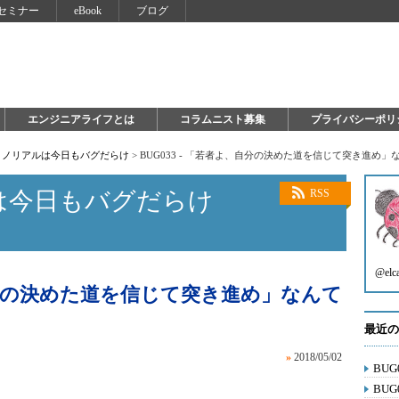
セミナー
eBook
ブログ
エンジニアライフとは
コラムニスト募集
プライバシーポリ
ミノリアルは今日もバグだらけ
>
BUG033 - 「若者よ、自分の決めた道を信じて突き進め
は今日もバグだらけ
RSS
@elc
、自分の決めた道を信じて突き進め」なんて
最近の
»
2018/05/02
BU
BUG