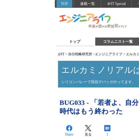
TOP
連載一覧
＠IT Special
トップ
コラムニスト一覧
@IT
>
自分戦略研究所
>
エンジニアライフ
>
エルカ
エルカミノリアル
シリコンバレーで現役デバッガやってます。
BUG033 - 「若者よ
時代はもう終わった
Share
1
見る