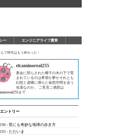
シー
エンジニアライフ憲章
」なんて時代はもう終わった：
elcaminoreal255
黄金に照らされた椰子の木の下で育
まれているのは希望か夢かそれとも
幻想と虚構に満ちた仮想空間を這う
虫達なのか。 ご意見ご感想は
aminoreal255
まで
エントリー
G036 - 世にも奇妙な地球の歩き方
035 - ただいま