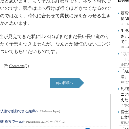
だと思います。もう平成も終わりです。ネット時代で
自分研
いのです。競争は上へ行けば行くほどきつくなるので
最高
のではなく、時代に合わせて柔軟に身をかわせる生き
度A
かと思います。
メドレ
生成
金が見えてきた私に比べればまだまだ長い長い道のり
さ」
でこ
たく予想もつきませんが、なんとか後悔のないエンジ
20
ついてもらいたいものです。
“応
ート
＠IT
6
Comment(0)
「A
増」
40
前の投稿へ
約8
ニア
えた
「や
な人財が挑戦できる組織へ
PR(dentsu Japan)
富士
IT
横断検索で一元化
PR(ITmedia エンタープライズ)
夏休