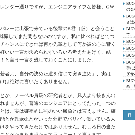
BU
レンダー通りですが、エンジニアライフな皆様、GW
の会
BU
き進
バレーに出張で来ている後輩のK君（仮）と会うこと
BU
て、
就職してまだ間もないのですが、私に比べればとてつ
BUG
チャンスにできれば何か先輩として何か彼の心に響く
BUG
好いい一言が決められずいろいろ考えたあげく、結
BUG
！と言う一言を残しておくことにしました。
BU
手に
若者よ、自分の決めた道を信じて突き進め」、実は
戻せ
BU
けは絶対に言いたくありません。
画！
とか、ノーベル賞級の研究者とか、凡人より抜きん出
れませんが、普通のエンジニアにとってたった一つの
とは、実は確率的に割のいい勝負とは言えません。確
日
とかFintechとかいった分野でバリバリ働いている人
けをやってきたわけではありません。むしろ日の当た
ことがたまたま当たってラッキー！と言えます。
5