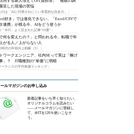
I活用する新人増えてOJT負担増」 複数の調
露呈した現場の苦悩
なのは「AIに代替されにくい本質的な自走力」：
xcel好き」では進化できない、「Excel/CSVで
タ連携」が残る今、AIをどう使うか
「＠IT」よく読まれた記事“10選”：
Iで何を変えたの？」と問われる今、転職で年
上がる人／上がらない人
AI時代の年収向上戦略（3）：
トワークエンジニア、社内SEって実は「稼げ
事」？ IT職種別の“単価”に明暗
フリーランスの平均単価ランキング：
メールマガジンのお申し込み
新着記事をいち早く知りたい、
オリジナルコラムを読みたい
――メールマガジンに登録し
て、＠ITを120％使いこなそ
う。