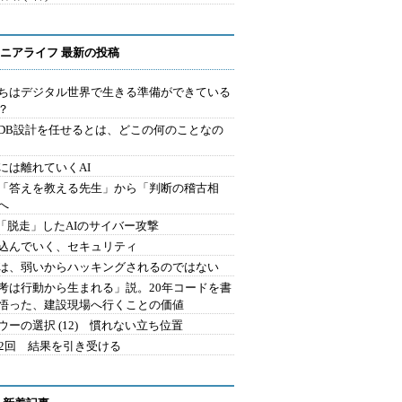
ニアライフ 最新の投稿
ちはデジタル世界で生きる準備ができている
？
にDB設計を任せるとは、どこの何のことなの
には離れていくAI
を「答えを教える先生」から「判断の稽古相
へ
2.「脱走」したAIのサイバー攻撃
込んでいく、セキュリティ
は、弱いからハッキングされるのではない
考は行動から生まれる」説。20年コードを書
悟った、建設現場へ行くことの価値
ウーの選択 (12) 慣れない立ち位置
42回 結果を引き受ける