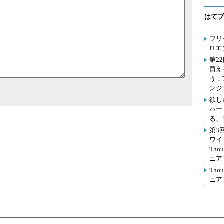
はてブ
フリ
IT
第2
買え
う：
ンジ
欲し
ハー
る、
第3
ワイ
Th
ニア
Th
ニア