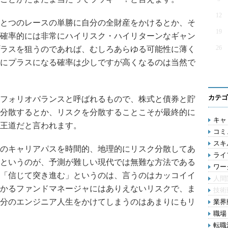
12
とつのレースの単勝に自分の全財産をかけるとか、そ
19
確率的には非常にハイリスク・ハイリターンなギャン
26
ラスを狙うのであれば、むしろあらゆる可能性に薄く
にプラスになる確率は少しですが高くなるのは当然で
カテゴ
フォリオバランスと呼ばれるもので、株式と債券と貯
分散するとか、リスクを分散することこそが最終的に
キャリ
王道だと言われます。
コミ
スキル
のキャリアパスを時間的、地理的にリスク分散してあ
ライ
というのが、予測が難しい現代では無難な方法である
ワー
「信じて突き進む」というのは、言うのはカッコイイ
人間
かるファンドマネージャにはありえないリスクで、ま
技術
分のエンジニア人生をかけてしまうのはあまりにもリ
業界動
職場 
転職活