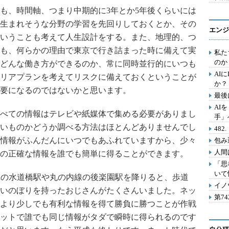
、時間軸、つまり中期的に3年とか5年後くらいには
生まれそうな分野の学習を先回りしておくとか、その
エンジ
かということも考えて人生設計をする。また、地理的、つ
も、何らかの理由で東京で行き詰まった時に備えて実
私た
のか
どんな働き方ができるのか、常に同時並行的にいつも
AI
リアプランを考えてリスクに備えておくということが
か？
要になるのではないかと思います。
最後
AI
べての情報はテレビや紙媒体で集める必要がありまし
手」
いものかどうか調べる方法はほとんどありませんでし
48
情報がふんだんにいつでもあふれていますから、少々
包み
人間
の正確な情報を誰でも簡単に得ることができます。
「思
いて
Rの水道橋駅や丸の内線の後楽園駅を降りると、歩道
イノ
いのぼりを持ったおじさんがたくさんいました。ネッ
第7
より少しでも有利な情報を得て勝負に勝つことが作戦
ットで誰でも同じ情報がタダで瞬時に得られるのです