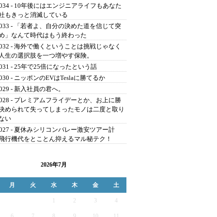
G034 - 10年後にはエンジニアライフもあなた
社もきっと消滅している
G033 - 「若者よ、自分の決めた道を信じて突
め」なんて時代はもう終わった
G032 - 海外で働くということは挑戦じゃなく
人生の選択肢を一つ増やす保険。
031 - 25年で25倍になったという話
030 - ニッポンのEVはTeslaに勝てるか
029 - 新入社員の君へ。
G028 - プレミアムフライデーとか、お上に勝
決められて失ってしまったモノは二度と取り
ない
G027 - 夏休みシリコンバレー激安ツアー計
飛行機代をとことん抑えるマル秘テク！
2026年7月
月
火
水
木
金
土
1
2
3
4
6
7
8
9
10
11