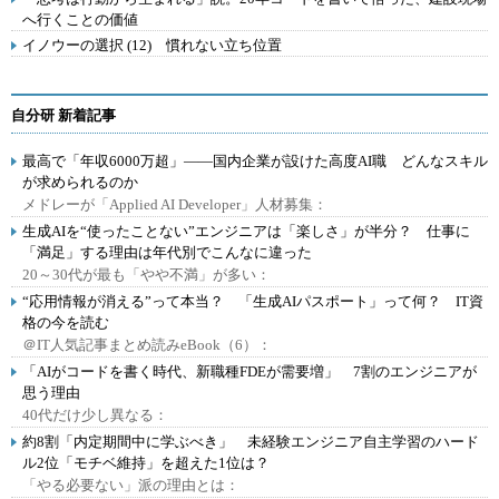
へ行くことの価値
イノウーの選択 (12) 慣れない立ち位置
自分研 新着記事
最高で「年収6000万超」――国内企業が設けた高度AI職 どんなスキル
が求められるのか
メドレーが「Applied AI Developer」人材募集：
生成AIを“使ったことない”エンジニアは「楽しさ」が半分？ 仕事に
「満足」する理由は年代別でこんなに違った
20～30代が最も「やや不満」が多い：
“応用情報が消える”って本当？ 「生成AIパスポート」って何？ IT資
格の今を読む
＠IT人気記事まとめ読みeBook（6）：
「AIがコードを書く時代、新職種FDEが需要増」 7割のエンジニアが
思う理由
40代だけ少し異なる：
約8割「内定期間中に学ぶべき」 未経験エンジニア自主学習のハード
ル2位「モチベ維持」を超えた1位は？
「やる必要ない」派の理由とは：