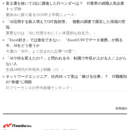
富士通を抜いて2位に躍進したITベンダーは？ IT業界の就職人気企業
トップ20
夏休みに振り返る2026年上半期ニュース：
「AI活用する新人増えてOJT負担増」 複数の調査で露呈した現場の苦
悩
重要なのは「AIに代替されにくい本質的な自走力」：
「Excel好き」では進化できない、「Excel/CSVでデータ連携」が残る
今、AIをどう使うか
今週の「＠IT」よく読まれた記事“10選”：
「AIで何を変えたの？」と問われる今、転職で年収が上がる人／上がら
ない人
生成AI時代の年収向上戦略（3）：
ネットワークエンジニア、社内SEって実は「稼げる仕事」？ IT職種別
の“単価”に明暗
ITフリーランスの平均単価ランキング：
利用規約