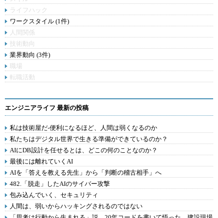
ライフハック
ワークスタイル (1件)
人間関係
技術動向
業界動向 (3件)
職場
転職活動
エンジニアライフ 最新の投稿
私は技術屋だ-便利になるほど、人間は弱くなるのか
私たちはデジタル世界で生きる準備ができているのか？
AIにDB設計を任せるとは、どこの何のことなのか？
最後には離れていくAI
AIを「答えを教える先生」から「判断の稽古相手」へ
482.「脱走」したAIのサイバー攻撃
包み込んでいく、セキュリティ
人間は、弱いからハッキングされるのではない
「思考は行動から生まれる」説。20年コードを書いて悟った、建設現場