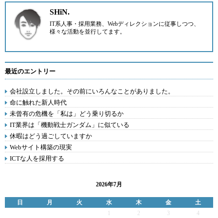
SHiN.
IT系人事・採用業務、Webディレクションに従事しつつ、
様々な活動を並行してます。
最近のエントリー
会社設立しました。その前にいろんなことがありました。
命に触れた新人時代
未曾有の危機を「私は」どう乗り切るか
IT業界は「機動戦士ガンダム」に似ている
休暇はどう過ごしていますか
Webサイト構築の現実
ICTな人を採用する
2026年7月
日
月
火
水
木
金
土
1
2
3
4