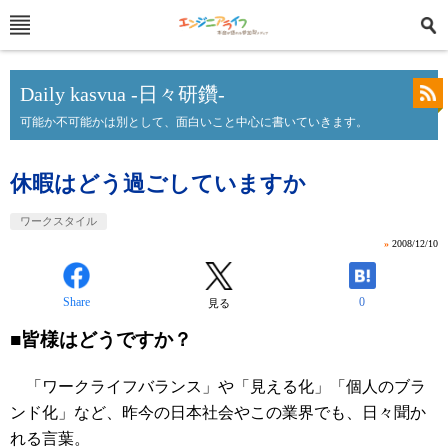
Daily kasvua -日々研鑽-
可能か不可能かは別として、面白いこと中心に書いていきます。
休暇はどう過ごしていますか
ワークスタイル
»
2008/12/10
Share
0
見る
■皆様はどうですか？
「ワークライフバランス」や「見える化」「個人のブラ
ンド化」など、昨今の日本社会やこの業界でも、日々聞か
れる言葉。