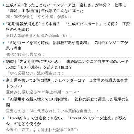
生成AIを“使ったことない”エンジニアは「楽しさ」が半分？ 仕事に
「満足」する理由は年代別でこんなに違った
20～30代が最も「やや不満」が多い：
“応用情報が消える”って本当？ 「生成AIパスポート」って何？ IT資
格の今を読む
＠IT人気記事まとめ読みeBook（6）：
「AIがコードを書く時代、新職種FDEが需要増」 7割のエンジニアが
思う理由
40代だけ少し異なる：
約8割「内定期間中に学ぶべき」 未経験エンジニア自主学習のハード
ル2位「モチベ維持」を超えた1位は？
「やる必要ない」派の理由とは：
富士通を抜いて2位に躍進したITベンダーは？ IT業界の就職人気企業
トップ20
夏休みに振り返る2026年上半期ニュース：
「AI活用する新人増えてOJT負担増」 複数の調査で露呈した現場の苦
悩
重要なのは「AIに代替されにくい本質的な自走力」：
「Excel好き」では進化できない、「Excel/CSVでデータ連携」が残る
今、AIをどう使うか
今週の「＠IT」よく読まれた記事“10選”：