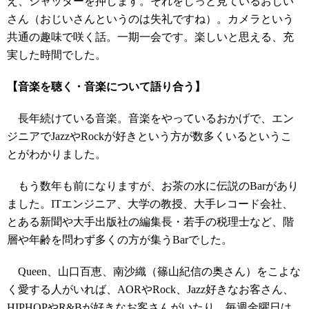
え、シャッターを押します。それをじっと見ているおじい
さん（おじいさんというのは失礼ですね）。カメラという
共通の趣味で咲く話。一期一会です。楽しいと思える、充
実した時間でした。
【音楽を聴く・音楽について語り合う】
長年続けている音楽。音楽をやっているおかげで、エン
ジニアでJazzやRockが好きという方が数多くいるというこ
とがわかりました。
もう数年も前になりますが、お茶の水に伝説のBarがあり
ました。ITエンジニア、大学の教授、大手レコード会社、
とある新聞や大手出版社の編集長・若手の税理士など、階
層や年齢を問わず多くの方が集うBarでした。
Queen、山口百恵、南沙織（篠山紀信の奥さん）をこよな
く愛する人がいれば、AORやRock、Jazz好きなお客さん、
HIPHOPやR&Bが好きなお客さんがいたり。毎週金曜日は