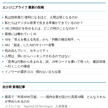
エンジニアライフ 最新の投稿
私は技術屋だ-便利になるほど、人間は弱くなるのか
私たちはデジタル世界で生きる準備ができているのか？
AIにDB設計を任せるとは、どこの何のことなのか？
最後には離れていくAI
AIを「答えを教える先生」から「判断の稽古相手」へ
482.「脱走」したAIのサイバー攻撃
包み込んでいく、セキュリティ
人間は、弱いからハッキングされるのではない
「思考は行動から生まれる」説。20年コードを書いて悟った、建設現場
へ行くことの価値
イノウーの選択 (12) 慣れない立ち位置
自分研 新着記事
最高で「年収6000万超」――国内企業が設けた高度AI職 どんなスキル
が求められるのか
メドレーが「Applied AI Developer」人材募集：