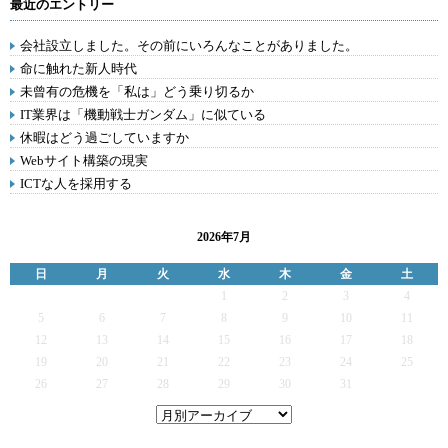
最近のエントリー
会社設立しました。その前にいろんなことがありました。
命に触れた新人時代
未曾有の危機を「私は」どう乗り切るか
IT業界は「機動戦士ガンダム」に似ている
休暇はどう過ごしていますか
Webサイト構築の現実
ICTな人を採用する
2026年7月
日
月
火
水
木
金
土
1
2
3
4
5
6
7
8
9
10
11
12
13
14
15
16
17
18
19
20
21
22
23
24
25
26
27
28
29
30
31