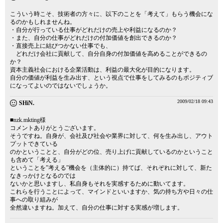
こういう時こそ、技術者の方々に、以下のことを「考えて」もらう機会にな
るのかもしれませんね。
・自分が行っている仕事がどれだけの売上や利益になるのか？
・また、自分の仕事がどれだけの付加価値を創出できるのか？
・直接売上に結びつかない仕事でも、
どれだけ会社に貢献して、自分自身の付加価値を高めることができるの
か？
資本主義社会における企業活動は、利益の最大化が目的になります。
自分の価値が利益を生み出す、という視点で仕事をしてみるのもポジティブ
になってよいのではないでしょうか。
2009/02/18 09:43
SHiN.
■nzk.mkting様
コメントありがとうございます。
そうですね。自身が、会社及び社会や業界に対して、何を生み出し、アウト
プットできている
のかということと、自分がどの位、売り上げに貢献しているのかということ
も含めて「考える」
ということを”考える”機会を（主体的に）持てば、それぞれに対して、新た
なきっかけとなるのでは
ないかと思いますし、私自身もそれを実感するために動いてます。
これらを行うことによって、マインドといいますか、気の持ち方や日々の仕
事への取り組みが
全然違いますね。加えて、自分の仕事に対する実感が増します。