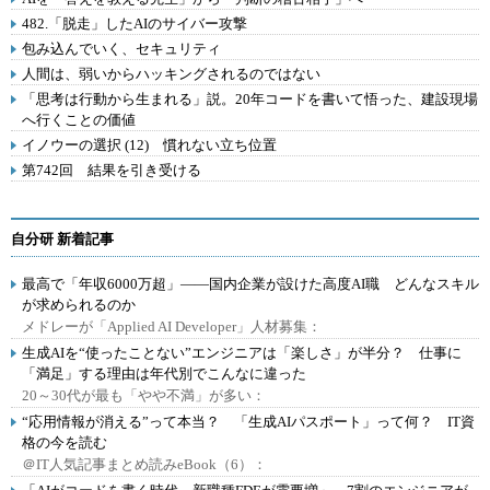
482.「脱走」したAIのサイバー攻撃
包み込んでいく、セキュリティ
人間は、弱いからハッキングされるのではない
「思考は行動から生まれる」説。20年コードを書いて悟った、建設現場
へ行くことの価値
イノウーの選択 (12) 慣れない立ち位置
第742回 結果を引き受ける
自分研 新着記事
最高で「年収6000万超」――国内企業が設けた高度AI職 どんなスキル
が求められるのか
メドレーが「Applied AI Developer」人材募集：
生成AIを“使ったことない”エンジニアは「楽しさ」が半分？ 仕事に
「満足」する理由は年代別でこんなに違った
20～30代が最も「やや不満」が多い：
“応用情報が消える”って本当？ 「生成AIパスポート」って何？ IT資
格の今を読む
＠IT人気記事まとめ読みeBook（6）：