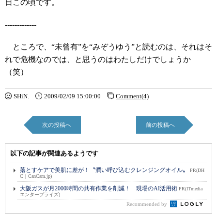
日この頃です。
-------------
ところで、“未曾有”を“みぞうゆう”と読むのは、それはそ
れで危機なのでは、と思うのはわたしだけでしょうか
（笑）
SHiN.
2009/02/09 15:00:00
Comment(4)
次の投稿へ
前の投稿へ
以下の記事が関連あるようです
落とすケアで美肌に差が！〝潤い呼び込むクレンジングオイル〟
PR(DH
C｜CanCam.jp)
大阪ガスが月2000時間の共有作業を削減！ 現場のAI活用術
PR(ITmedia
エンタープライズ)
Recommended by