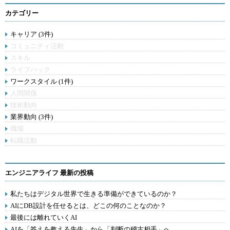
カテゴリー
キャリア (3件)
コミュニティ活動
スキル
ライフハック
ワークスタイル (1件)
人間関係
技術動向
業界動向 (3件)
職場
転職活動
エンジニアライフ 最新の投稿
私たちはデジタル世界で生きる準備ができているのか？
AIにDB設計を任せるとは、どこの何のことなのか？
最後には離れていくAI
AIを「答えを教える先生」から「判断の稽古相手」へ