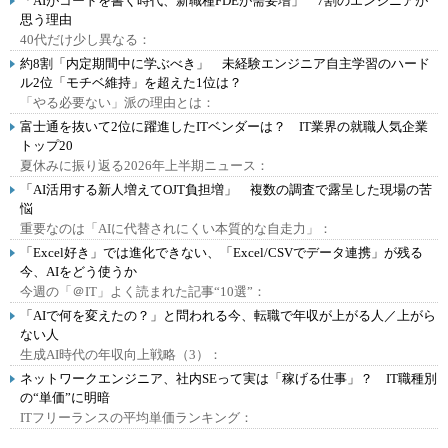
「AIがコードを書く時代、新職種FDEが需要増」 7割のエンジニアが
思う理由
40代だけ少し異なる：
約8割「内定期間中に学ぶべき」 未経験エンジニア自主学習のハード
ル2位「モチベ維持」を超えた1位は？
「やる必要ない」派の理由とは：
富士通を抜いて2位に躍進したITベンダーは？ IT業界の就職人気企業
トップ20
夏休みに振り返る2026年上半期ニュース：
「AI活用する新人増えてOJT負担増」 複数の調査で露呈した現場の苦
悩
重要なのは「AIに代替されにくい本質的な自走力」：
「Excel好き」では進化できない、「Excel/CSVでデータ連携」が残る
今、AIをどう使うか
今週の「＠IT」よく読まれた記事“10選”：
「AIで何を変えたの？」と問われる今、転職で年収が上がる人／上がら
ない人
生成AI時代の年収向上戦略（3）：
ネットワークエンジニア、社内SEって実は「稼げる仕事」？ IT職種別
の“単価”に明暗
ITフリーランスの平均単価ランキング：