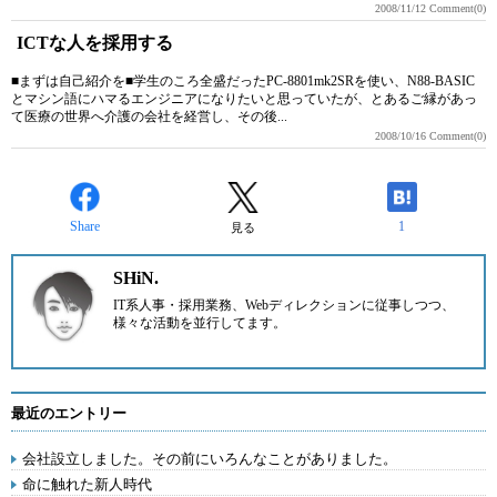
2008/11/12
Comment(0)
ICTな人を採用する
■まずは自己紹介を■学生のころ全盛だったPC-8801mk2SRを使い、N88-BASIC
とマシン語にハマるエンジニアになりたいと思っていたが、とあるご縁があっ
て医療の世界へ介護の会社を経営し、その後...
2008/10/16
Comment(0)
Share
1
見る
SHiN.
IT系人事・採用業務、Webディレクションに従事しつつ、
様々な活動を並行してます。
最近のエントリー
会社設立しました。その前にいろんなことがありました。
命に触れた新人時代