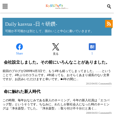
Daily kasvua -日々研鑽-
可能か不可能かは別として、面白いこと中心に書いていきます。
Share
1
見る
会社設立しました。その前にいろんなことがありました。
前回のブログが2009年4月3日で、もう4年も経ってしまってました。……という
ことで、4年ぶりのコラムです。4年経っても、おそらくあまり成長のない文章
ですが、お読みいただけますと幸いです。■4年の間に...
2013/04/05
Comment(0)
命に触れた新人時代
この時期、毎年おなじみである新人のネーミング。今年の新入社員は「エコバ
ッグ型」というそうです。ちなみに、わたしが新社会人になった時のネーミン
グは「浄水器型」でした。「浄水器型」：取り付け不十分だと臭く...
2009/04/03
Comment(0)