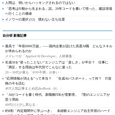
人間は、弱いからハッキングされるのではない
「思考は行動から生まれる」説。20年コードを書いて悟った、建設現場
へ行くことの価値
イノウーの選択 (12) 慣れない立ち位置
自分研 新着記事
最高で「年収6000万超」――国内企業が設けた高度AI職 どんなスキル
が求められるのか
メドレーが「Applied AI Developer」人材募集：
生成AIを“使ったことない”エンジニアは「楽しさ」が半分？ 仕事に
「満足」する理由は年代別でこんなに違った
20～30代が最も「やや不満」が多い：
“応用情報が消える”って本当？ 「生成AIパスポート」って何？ IT資
格の今を読む
＠IT人気記事まとめ読みeBook（6）：
「AIがコードを書く時代、新職種FDEが需要増」 7割のエンジニアが
思う理由
40代だけ少し異なる：
約8割「内定期間中に学ぶべき」 未経験エンジニア自主学習のハード