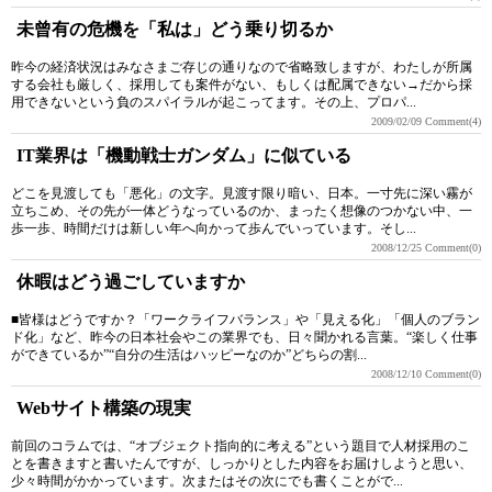
未曾有の危機を「私は」どう乗り切るか
昨今の経済状況はみなさまご存じの通りなので省略致しますが、わたしが所属
する会社も厳しく、採用しても案件がない、もしくは配属できない→だから採
用できないという負のスパイラルが起こってます。その上、プロパ...
2009/02/09
Comment(4)
IT業界は「機動戦士ガンダム」に似ている
どこを見渡しても「悪化」の文字。見渡す限り暗い、日本。一寸先に深い霧が
立ちこめ、その先が一体どうなっているのか、まったく想像のつかない中、一
歩一歩、時間だけは新しい年へ向かって歩んでいっています。そし...
2008/12/25
Comment(0)
休暇はどう過ごしていますか
■皆様はどうですか？「ワークライフバランス」や「見える化」「個人のブラン
ド化」など、昨今の日本社会やこの業界でも、日々聞かれる言葉。“楽しく仕事
ができているか”“自分の生活はハッピーなのか”どちらの割...
2008/12/10
Comment(0)
Webサイト構築の現実
前回のコラムでは、“オブジェクト指向的に考える”という題目で人材採用のこ
とを書きますと書いたんですが、しっかりとした内容をお届けしようと思い、
少々時間がかかっています。次またはその次にでも書くことがで...