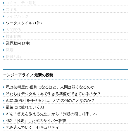
コミュニティ活動
スキル
ライフハック
ワークスタイル (1件)
人間関係
技術動向
業界動向 (3件)
職場
転職活動
エンジニアライフ 最新の投稿
私は技術屋だ-便利になるほど、人間は弱くなるのか
私たちはデジタル世界で生きる準備ができているのか？
AIにDB設計を任せるとは、どこの何のことなのか？
最後には離れていくAI
AIを「答えを教える先生」から「判断の稽古相手」へ
482.「脱走」したAIのサイバー攻撃
包み込んでいく、セキュリティ