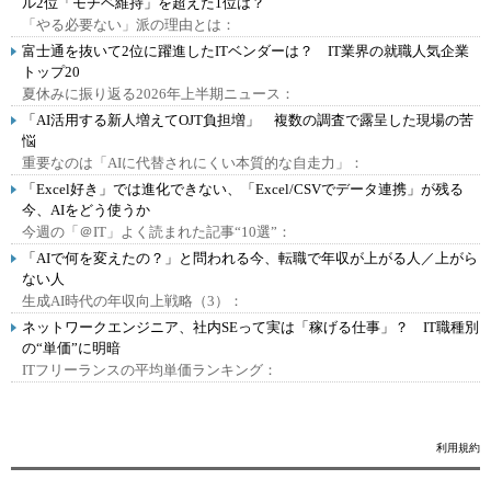
ル2位「モチベ維持」を超えた1位は？
「やる必要ない」派の理由とは：
富士通を抜いて2位に躍進したITベンダーは？ IT業界の就職人気企業
トップ20
夏休みに振り返る2026年上半期ニュース：
「AI活用する新人増えてOJT負担増」 複数の調査で露呈した現場の苦
悩
重要なのは「AIに代替されにくい本質的な自走力」：
「Excel好き」では進化できない、「Excel/CSVでデータ連携」が残る
今、AIをどう使うか
今週の「＠IT」よく読まれた記事“10選”：
「AIで何を変えたの？」と問われる今、転職で年収が上がる人／上がら
ない人
生成AI時代の年収向上戦略（3）：
ネットワークエンジニア、社内SEって実は「稼げる仕事」？ IT職種別
の“単価”に明暗
ITフリーランスの平均単価ランキング：
利用規約