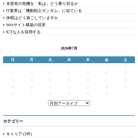
未曾有の危機を「私は」どう乗り切るか
IT業界は「機動戦士ガンダム」に似ている
休暇はどう過ごしていますか
Webサイト構築の現実
ICTな人を採用する
2026年7月
日
月
火
水
木
金
土
1
2
3
4
5
6
7
8
9
10
11
12
13
14
15
16
17
18
19
20
21
22
23
24
25
26
27
28
29
30
31
カテゴリー
キャリア (3件)