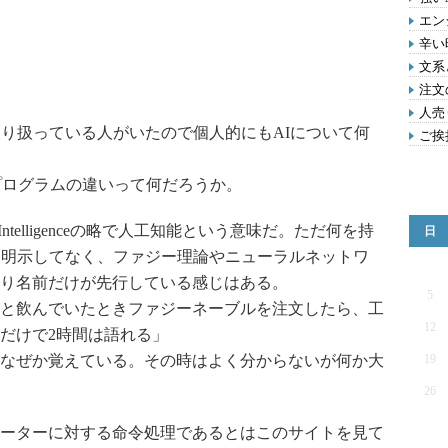
エン
辛い
文系
注文
人売
取り扱っている人がいたので個人的にもAIについて何
ご挨
のプログラムの違いって何だろうか。
cial Intelligenceの略で人工知能という意味だ。ただ何を持
日
は明示してなく、ファジー理論やニューラルネットワ
り名前だけが先行している感じはある。
5
と飲んでいたときファジーネーブルを注文したら、工
12
だけで2時間は語れる」
なぜか覚えている。その時はよく分からないが何か大
19
26
ーターに対する命令処理であるとはこのサイトを見て