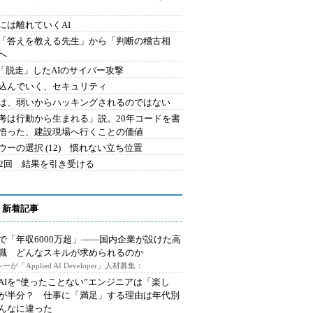
には離れていくAI
を「答えを教える先生」から「判断の稽古相
へ
2.「脱走」したAIのサイバー攻撃
込んでいく、セキュリティ
は、弱いからハッキングされるのではない
考は行動から生まれる」説。20年コードを書
悟った、建設現場へ行くことの価値
ウーの選択 (12) 慣れない立ち位置
42回 結果を引き受ける
 新着記事
で「年収6000万超」――国内企業が設けた高
I職 どんなスキルが求められるのか
ーが「Applied AI Developer」人材募集：
AIを“使ったことない”エンジニアは「楽し
が半分？ 仕事に「満足」する理由は年代別
んなに違った