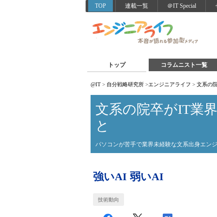
TOP
連載一覧
＠IT Special
トップ
コラムニスト一覧
@IT
>
自分戦略研究所
>
エンジニアライフ
>
文系の院
文系の院卒がIT業
と
パソコンが苦手で業界未経験な文系出身エン
強いAI 弱いAI
技術動向