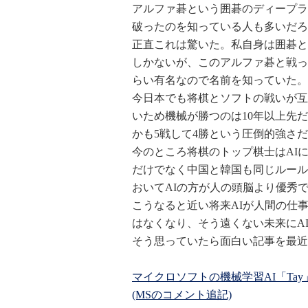
アルファ碁という囲碁のディープラ
破ったのを知っている人も多いだろ
正直これは驚いた。私自身は囲碁と
しかないが、このアルファ碁と戦っ
らい有名なので名前を知っていた。
今日本でも将棋とソフトの戦いが互
いため機械が勝つのは10年以上先
かも5戦して4勝という圧倒的強さ
今のところ将棋のトップ棋士はAI
だけでなく中国と韓国も同じルール
おいてAIの方が人の頭脳より優秀
こうなると近い将来AIが人間の仕
はなくなり、そう遠くない未来にA
そう思っていたら面白い記事を最近
マイクロソフトの機械学習AI「T
(MSのコメント追記)