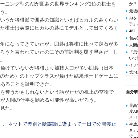
ーニング型のAIが囲碁の世界ランキング2位の棋士を
か？
最後
う。
AI
いうか将棋派で囲碁の知識といえばヒカルの碁くらい
手」
た棋士は実際にヒカルの碁にモデルとして出てくるく
48
包み
角になってきていたが、囲碁は将棋に比べて定石が多
人間
だろうと言われていたのにその前評判を覆す早さだ。し
「思
いて
だ。
イノ
に負けていないが将棋より競技人口が多い囲碁（日本
第7
のため）のトップクラスが負けた結果ボードゲームに
であることを証明できた。
事を奪うかもしれないという話がただの机上の空論で
自分研
Iが人間の仕事を勤める可能性が高いだろう。
最高
見た。
度A
メドレ
ay」、ネットで差別と陰謀論に染まって一日で公開停止
生成
さ」
でこ