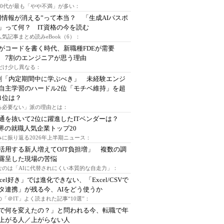
～30代が最も「やや不満」が多い：
用情報が消える”って本当？ 「生成AIパスポ
」って何？ IT資格の今を読む
人気記事まとめ読みeBook（6）：
Iがコードを書く時代、新職種FDEが需要
 7割のエンジニアが思う理由
代だけ少し異なる：
割「内定期間中に学ぶべき」 未経験エンジ
自主学習のハードル2位「モチベ維持」を超
1位は？
る必要ない」派の理由とは：
通を抜いて2位に躍進したITベンダーは？
業界の就職人気企業トップ20
みに振り返る2026年上半期ニュース：
I活用する新人増えてOJT負担増」 複数の調
露呈した現場の苦悩
なのは「AIに代替されにくい本質的な自走力」：
xcel好き」では進化できない、「Excel/CSVで
タ連携」が残る今、AIをどう使うか
「＠IT」よく読まれた記事“10選”：
Iで何を変えたの？」と問われる今、転職で年
上がる人／上がらない人