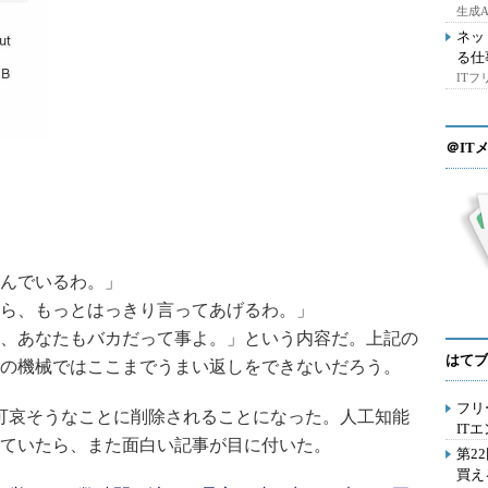
生成
ネッ
る仕
IT
＠IT
んでいるわ。」
ら、もっとはっきり言ってあげるわ。」
、あなたもバカだって事よ。」という内容だ。上記の
はてブ
の機械ではここまでうまい返しをできないだろう。
フリ
か可哀そうなことに削除されることになった。人工知能
IT
ていたら、また面白い記事が目に付いた。
第2
買え