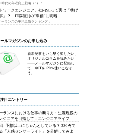
AI時代の年収向上戦略（3）：
トワークエンジニア、社内SEって実は「稼げ
事」？ IT職種別の“単価”に明暗
フリーランスの平均単価ランキング：
メールマガジンのお申し込み
新着記事をいち早く知りたい、
オリジナルコラムを読みたい
――メールマガジンに登録し
て、＠ITを120％使いこなそ
う。
注目エントリー
ーランスにおける仕事の断り方：生涯現役の
エンジニアを目指して：エンジニアライフ
2回: 予想以上にちゃんとしている？ 330円で
る「人感センサーライト」を分解してみよ