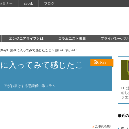
セミナー
eBook
ブログ
エンジニアライフとは
コラムニスト募集
プライバシーポリ
卒がIT業界に入ってみて感じたこと
>
強いAI 弱いAI：
界に入ってみて感じたこ
RSS
ジニアがお届けする意識低い系コラム
IT
心し
ラエ
最近の
»
2016/04/08
強いA