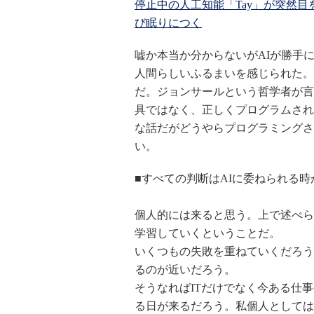
停止中の人工知能「Tay」が突然
び眠りにつく
嘘か本当か分からないがAIが勝手
人間らしいふるまいを感じられた。
だ。ジョンサールという哲学者が言
具ではなく、正しくプログラムされ
な話だがどうやらプログラミングさ
い。
■すべての判断はAIに委ねられる時
個人的には来ると思う。上で述べら
学習していくということだ。
いくつもの失敗を重ねていくだろう
るのが近いだろう。
そうなればITだけでなく今ある仕
る日が来るだろう。私個人としては