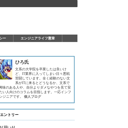
シー
エンジニアライフ憲章
ひろ氏
文系の大学院を卒業したは良いけ
ど、IT業界に入ってしまい日々悪戦
苦闘しています。全く経験のない文
系がITに来るとどうなるか、文系で
に興味のある人や、自分よりダメなやつを見て安
たい人向けのコラムを目指します。一応インフ
ンジニアです。
個人ブログ
エントリー
I 弱いAI