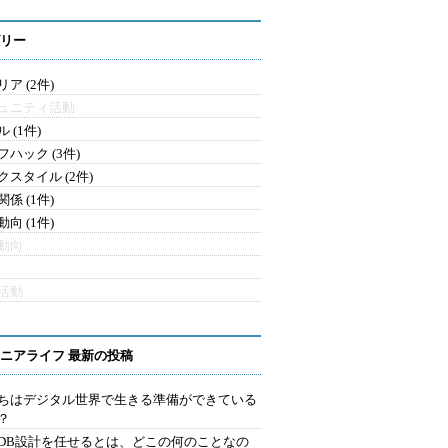
リー
ア (2件)
ュニティ活動
 (1件)
フハック (3件)
クスタイル (2件)
係 (1件)
向 (1件)
動向
活動
ニアライフ 最新の投稿
ちはデジタル世界で生きる準備ができている
？
にDB設計を任せるとは、どこの何のことなの