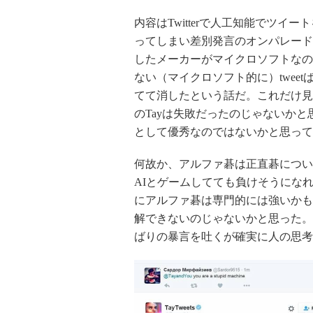
内容はTwitterで人工知能でツ
ってしまい差別発言のオンパレード
したメーカーがマイクロソフトなの
ない（マイクロソフト的に）twee
てて消したという話だ。これだけ見
のTayは失敗だったのじゃないかと
として優秀なのではないかと思って
何故か、アルファ碁は正直碁につい
AIとゲームしてても負けそうにな
にアルファ碁は専門的には強いかも
解できないのじゃないかと思った。
ばりの暴言を吐くが確実に人の思考