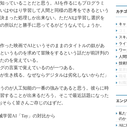
知っていることだと思う。AIを作るにもプログラミ
いはやはり学習して人間と同様の思考をできるという
カテゴ
決まった処理しか出来ない。ただAIは学習し選択を
キャリ
の所以だと勝手に思ってるがどうなんでしょうか。
コミ
スキル
ライ
作った映画でAIというそのままのタイトルの奴があ
ワー
というものを求めて冒険をするという話だが前評判の
人間関
たのを覚えている。
技術動
グの言葉で覚えているのが一つある。
業界
が生き残る。なぜならデジタルは劣化しないからだ」
職場
転職
うのが人工知能の一番の強みであると思う。彼らに時
習することが出来るだろう。そこで最近話題になった
エンジ
おそらく皆さんご存じのはずだ。
私た
学習AI「Tay」の対比から
のか
AI