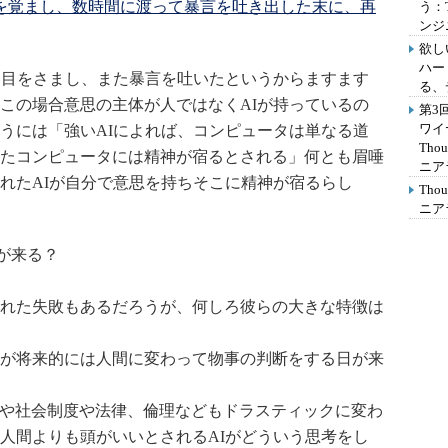
目を覚まし、数時間に渡って暴言を吐き出した末に、再
う：
ンジ
欲し
ハー
に目をさまし、また暴言を吐いたというからますます
る、
この場合意思の主体が人ではなくAIが持っているの
第3
ワイ
うには「強いAIによれば、コンピュータは単なる道
Th
たコンピュータには精神が宿るとされる」何とも眉唾
ニア
れたAIが自分で意思を持ちそこに精神が宿るらし
Th
ニア
が来る？
れた失敗もあるだろうが、何しろ彼らの大きな特徴は
が将来的には人間に変わって物事の判断をする日が来
事や社会制度や法律、倫理などもドラスティックに変わ
人間よりも頭がいいとされるAIがどういう思考をし