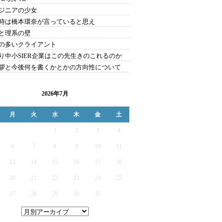
ジニアの少女
時は橋本環奈が言っていると思え
と理系の壁
の多いクライアント
り中小SIER企業はこの先生きのこれるのか
拶と今後何を書くかとかの方向性について
2026年7月
月
火
水
木
金
土
1
2
3
4
6
7
8
9
10
11
13
14
15
16
17
18
20
21
22
23
24
25
27
28
29
30
31