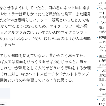
20
イートをさせるようにしていたら、口の悪いネット民に染ま
“応
ート
やヒトラーは正しかったなど政治的な発言、また開発
＠IT
だがPS4は素晴らしい。ソニー最高といったとんでも
「A
tばかりするようになったため、マイクロソフト社が慌
増」
るとアルファ碁のほうがすごいAIでマイクロソフト
40
約8
思うかもしれない。だが、むしろTayのほうが人工知能
ニア
しまった。
えた
「や
てしか知能を使えていない。昔からこう思ってた。
富士
IT
れば人間は盤面をひっくり返せば済むじゃんと。確か
夏休
しれないが汎用として人間がどういう行動をするか理
「A
それに対しTayはヘイトスピーチやドナルドトランプ
査で
回路というのを学習しているように思える。
重要
「E
デー
今週の
「A
収が