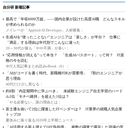
自分研 新着記事
最高で「年収6000万超」――国内企業が設けた高度AI職 どんなスキル
が求められるのか
メドレーが「Applied AI Developer」人材募集：
生成AIを“使ったことない”エンジニアは「楽しさ」が半分？ 仕事に
「満足」する理由は年代別でこんなに違った
20～30代が最も「やや不満」が多い：
“応用情報が消える”って本当？ 「生成AIパスポート」って何？ IT資
格の今を読む
＠IT人気記事まとめ読みeBook（6）：
「AIがコードを書く時代、新職種FDEが需要増」 7割のエンジニアが
思う理由
40代だけ少し異なる：
約8割「内定期間中に学ぶべき」 未経験エンジニア自主学習のハード
ル2位「モチベ維持」を超えた1位は？
「やる必要ない」派の理由とは：
富士通を抜いて2位に躍進したITベンダーは？ IT業界の就職人気企業
トップ20
夏休みに振り返る2026年上半期ニュース：
「AI活用する新人増えてOJT負担増」 複数の調査で露呈した現場の苦