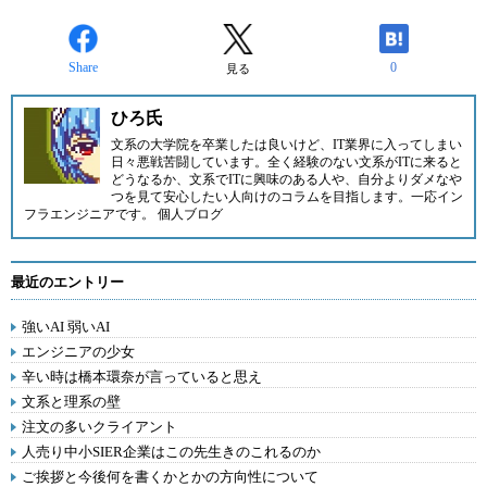
Share
0
見る
ひろ氏
文系の大学院を卒業したは良いけど、IT業界に入ってしまい
日々悪戦苦闘しています。全く経験のない文系がITに来ると
どうなるか、文系でITに興味のある人や、自分よりダメなや
つを見て安心したい人向けのコラムを目指します。一応イン
フラエンジニアです。
個人ブログ
最近のエントリー
強いAI 弱いAI
エンジニアの少女
辛い時は橋本環奈が言っていると思え
文系と理系の壁
注文の多いクライアント
人売り中小SIER企業はこの先生きのこれるのか
ご挨拶と今後何を書くかとかの方向性について