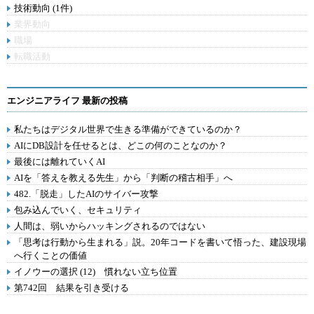
技術動向 (1件)
業界動向
職場
転職活動
エンジニアライフ 最新の投稿
私たちはデジタル世界で生きる準備ができているのか？
AIにDB設計を任せるとは、どこの何のことなのか？
最後には離れていくAI
AIを「答えを教える先生」から「判断の稽古相手」へ
482.「脱走」したAIのサイバー攻撃
包み込んでいく、セキュリティ
人間は、弱いからハッキングされるのではない
「思考は行動から生まれる」説。20年コードを書いて悟った、建設現場
へ行くことの価値
イノウーの選択 (12) 慣れない立ち位置
第742回 結果を引き受ける