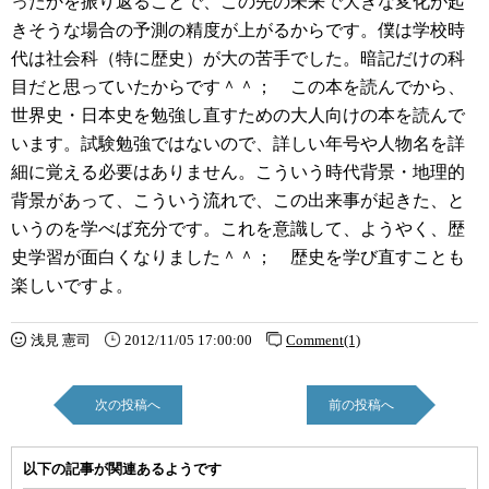
ったかを振り返ることで、この先の未来で大きな変化が起
きそうな場合の予測の精度が上がるからです。僕は学校時
代は社会科（特に歴史）が大の苦手でした。暗記だけの科
目だと思っていたからです＾＾； この本を読んでから、
世界史・日本史を勉強し直すための大人向けの本を読んで
います。試験勉強ではないので、詳しい年号や人物名を詳
細に覚える必要はありません。こういう時代背景・地理的
背景があって、こういう流れで、この出来事が起きた、と
いうのを学べば充分です。これを意識して、ようやく、歴
史学習が面白くなりました＾＾； 歴史を学び直すことも
楽しいですよ。
浅見 憲司
2012/11/05 17:00:00
Comment(1)
次の投稿へ
前の投稿へ
以下の記事が関連あるようです