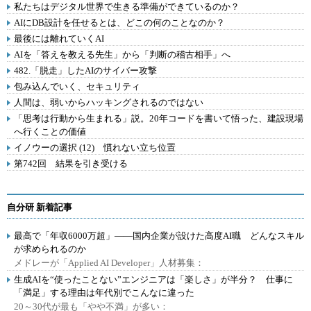
私たちはデジタル世界で生きる準備ができているのか？
AIにDB設計を任せるとは、どこの何のことなのか？
最後には離れていくAI
AIを「答えを教える先生」から「判断の稽古相手」へ
482.「脱走」したAIのサイバー攻撃
包み込んでいく、セキュリティ
人間は、弱いからハッキングされるのではない
「思考は行動から生まれる」説。20年コードを書いて悟った、建設現場
へ行くことの価値
イノウーの選択 (12) 慣れない立ち位置
第742回 結果を引き受ける
自分研 新着記事
最高で「年収6000万超」――国内企業が設けた高度AI職 どんなスキル
が求められるのか
メドレーが「Applied AI Developer」人材募集：
生成AIを“使ったことない”エンジニアは「楽しさ」が半分？ 仕事に
「満足」する理由は年代別でこんなに違った
20～30代が最も「やや不満」が多い：