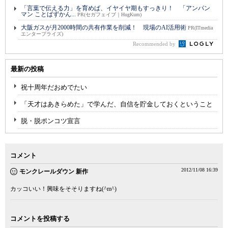
「言葉で伝える力」を育めば、イヤイヤ期もすっきり！ 「アンパン
マン ことばずかん...
PR(セガフェイブ｜HugKum)
大阪ガスが月2000時間の共有作業を削減！ 現場のAI活用術
PR(ITmedia
エンタープライズ)
Recommended by
最新の投稿
祝十周年だおめでたい
「天才はあきらめた」で学んだ、自信を貯金しておくということ
脱・脱ポンコツ宣言
コメント
2012/11/08 16:39
モンクレールダウン 新作
カッコいい！興味をそそりますね(^m^)
コメントを投稿する