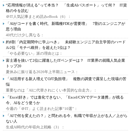
“応用情報が消える”って本当？ 「生成AIパスポート」って何？ IT資
格の今を読む
＠IT人気記事まとめ読みeBook（6）：
「AIがコードを書く時代、新職種FDEが需要増」 7割のエンジニアが
思う理由
40代だけ少し異なる：
約8割「内定期間中に学ぶべき」 未経験エンジニア自主学習のハード
ル2位「モチベ維持」を超えた1位は？
「やる必要ない」派の理由とは：
富士通を抜いて2位に躍進したITベンダーは？ IT業界の就職人気企業
トップ20
夏休みに振り返る2026年上半期ニュース：
「AI活用する新人増えてOJT負担増」 複数の調査で露呈した現場の苦
悩
重要なのは「AIに代替されにくい本質的な自走力」：
「Excel好き」では進化できない、「Excel/CSVでデータ連携」が残る
今、AIをどう使うか
今週の「＠IT」よく読まれた記事“10選”：
「AIで何を変えたの？」と問われる今、転職で年収が上がる人／上がら
ない人
生成AI時代の年収向上戦略（3）：