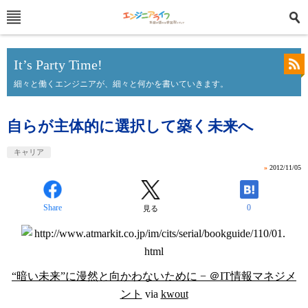
It’s Party Time!
細々と働くエンジニアが、細々と何かを書いていきます。
自らが主体的に選択して築く未来へ
キャリア
»
2012/11/05
Share
0
見る
“暗い未来”に漫然と向かわないために − ＠IT情報マネジメ
ント
via
kwout