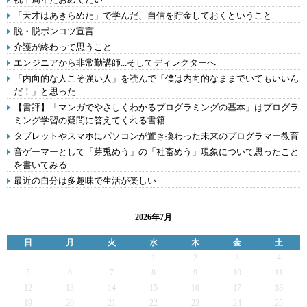
「天才はあきらめた」で学んだ、自信を貯金しておくということ
脱・脱ポンコツ宣言
介護が終わって思うこと
エンジニアから非常勤講師...そしてディレクターへ
「内向的な人こそ強い人」を読んで「僕は内向的なままでいてもいいん
だ！」と思った
【書評】「マンガでやさしくわかるプログラミングの基本」はプログラ
ミング学習の疑問に答えてくれる書籍
タブレットやスマホにパソコンが置き換わった未来のプログラマー教育
音ゲーマーとして「芽兎めう」の「社畜めう」現象について思ったこと
を書いてみる
最近の自分は多趣味で生活が楽しい
2026年7月
日
月
火
水
木
金
土
1
2
3
4
5
6
7
8
9
10
11
12
13
14
15
16
17
18
19
20
21
22
23
24
25