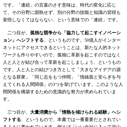
です。「連続」の言葉のさす意味は、時代の変化に応じ
て、その分野に固執せず、別の分野の技能と知識の習得も
覚悟しなくてはならない、という意味での「連続」です。
二つ目が、
孤独な競争から「協力して起こすイノベーシ
ョン」へシフトする
、というものです。50億人がインター
ネットにアクセスできるということは、新たな人的ネット
ワークも作りやすいので、孤独に革新を起こすのではなく
人と人とが結び合って革新を起こしましょう、というもの
です。人と人との結びつき方として「大きなアイデアの源
となる群衆」「同じ志をもつ仲間」「情緒面と安らぎを与
えてくれる人間関係」の3つを挙げています。このような人
間関係を構築するための意識的な努力が求められていま
す。
三つ目が、
大量消費から「情熱を傾けられる経験」へシ
フトする
、というもので、本書では一番重要だとされてい
るように書かれています。例えば「いい会社に入って沢山