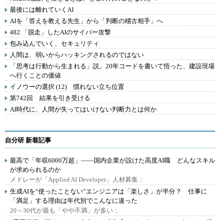
最後には離れていくAI
AIを「答えを教える先生」から「判断の稽古相手」へ
482.「脱走」したAIのサイバー攻撃
包み込んでいく、セキュリティ
人間は、弱いからハッキングされるのではない
「思考は行動から生まれる」説。20年コードを書いて悟った、建設現場
へ行くことの価値
イノウーの選択 (12) 慣れない立ち位置
第742回 結果を引き受ける
AI時代に、人間が失ってはいけない判断力とは何か
自分研 新着記事
最高で「年収6000万超」――国内企業が設けた高度AI職 どんなスキル
が求められるのか
メドレーが「Applied AI Developer」人材募集：
生成AIを“使ったことない”エンジニアは「楽しさ」が半分？ 仕事に
「満足」する理由は年代別でこんなに違った
20～30代が最も「やや不満」が多い：