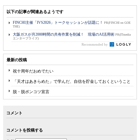
以下の記事が関連あるようです
FINCHI主催「IVS2026」トークセッションが話題に！
PR(FINCHI on GOE
THE)
大阪ガスが月2000時間の共有作業を削減！ 現場のAI活用術
PR(ITmedia
エンタープライズ)
Recommended by
最新の投稿
祝十周年だおめでたい
「天才はあきらめた」で学んだ、自信を貯金しておくということ
脱・脱ポンコツ宣言
コメント
コメントを投稿する