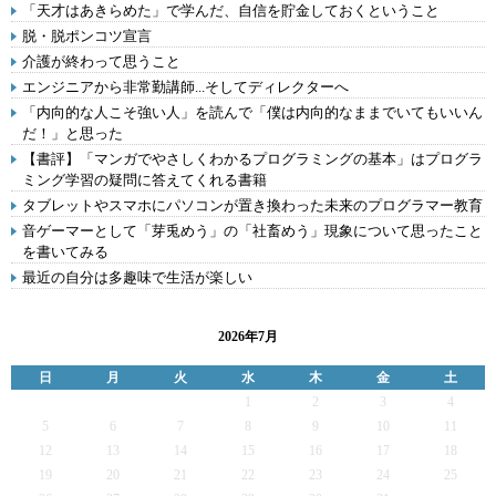
「天才はあきらめた」で学んだ、自信を貯金しておくということ
脱・脱ポンコツ宣言
介護が終わって思うこと
エンジニアから非常勤講師...そしてディレクターへ
「内向的な人こそ強い人」を読んで「僕は内向的なままでいてもいいん
だ！」と思った
【書評】「マンガでやさしくわかるプログラミングの基本」はプログラ
ミング学習の疑問に答えてくれる書籍
タブレットやスマホにパソコンが置き換わった未来のプログラマー教育
音ゲーマーとして「芽兎めう」の「社畜めう」現象について思ったこと
を書いてみる
最近の自分は多趣味で生活が楽しい
2026年7月
日
月
火
水
木
金
土
1
2
3
4
5
6
7
8
9
10
11
12
13
14
15
16
17
18
19
20
21
22
23
24
25