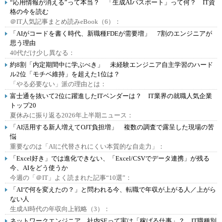
“応用情報が消える”って本当？ 「生成AIパスポート」って何？ IT資
格の今を読む
＠IT人気記事まとめ読みeBook（6）：
「AIがコードを書く時代、新職種FDEが需要増」 7割のエンジニアが
思う理由
40代だけ少し異なる：
約8割「内定期間中に学ぶべき」 未経験エンジニア自主学習のハード
ル2位「モチベ維持」を超えた1位は？
「やる必要ない」派の理由とは：
富士通を抜いて2位に躍進したITベンダーは？ IT業界の就職人気企業
トップ20
夏休みに振り返る2026年上半期ニュース：
「AI活用する新人増えてOJT負担増」 複数の調査で露呈した現場の苦
悩
重要なのは「AIに代替されにくい本質的な自走力」：
「Excel好き」では進化できない、「Excel/CSVでデータ連携」が残る
今、AIをどう使うか
今週の「＠IT」よく読まれた記事“10選”：
「AIで何を変えたの？」と問われる今、転職で年収が上がる人／上がら
ない人
生成AI時代の年収向上戦略（3）：
ネットワークエンジニア、社内SEって実は「稼げる仕事」？ IT職種別