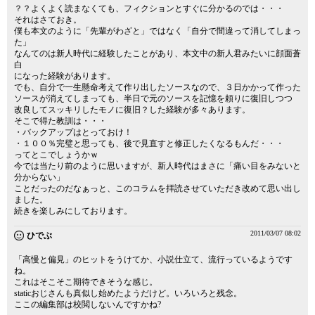
？？よくよく読まなくても、フィクションとすぐに分かるのでは・・・
それはさておき。
僕も本文のように「先輩がわざと」ではなく「自分で間違って消してしまっ
た」
なんてのは新人時代に経験したことがあり、本文中の新人君みたいに顔面蒼
白
になった経験があります。
でも、自分で一生懸命考えて作り出したソースなので、３日かかって作った
ソースが消えてしまっても、半日で元のソースを記憶を頼りに復旧しつつ
改良してスッキリしたモノに復旧？した経験が多々あります。
そこで得た教訓は・・・
・バックアップはとっておけ！
・１００％完璧と思っても、後で見直すと修正したくなるもんだ・・・
ってとこでしょうかｗ
今では当たり前のように思いますが、新人時代はまさに「痛い目をみないと
分からない」
ことだったのだなぁっと、このコラムを拝読させていただき改めて思い出し
ました。
続きを楽しみにしております。
2011/03/07 08:02
ひでぶ
「高慢と偏見」のヒットをうけてか、小説仕立て、流行っているようです
ね。
これはそこそこ期待できそうな感じ。
staticおじさんも真似し始めたようだけど。いろいろと残念。
ここの編集部は校閲しないんですかね?