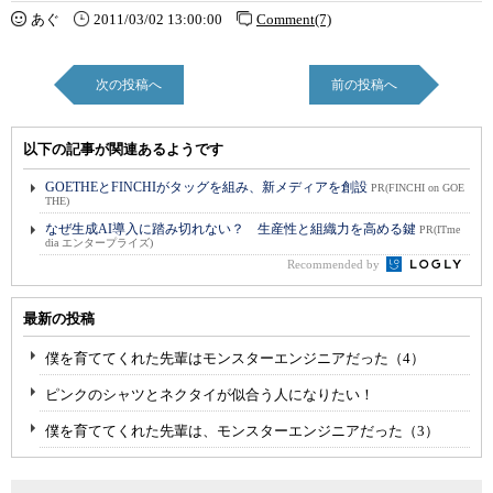
あぐ
2011/03/02 13:00:00
Comment(7)
次の投稿へ
前の投稿へ
以下の記事が関連あるようです
GOETHEとFINCHIがタッグを組み、新メディアを創設
PR(FINCHI on GOE
THE)
なぜ生成AI導入に踏み切れない？ 生産性と組織力を高める鍵
PR(ITme
dia エンタープライズ)
Recommended by
最新の投稿
僕を育ててくれた先輩はモンスターエンジニアだった（4）
ピンクのシャツとネクタイが似合う人になりたい！
僕を育ててくれた先輩は、モンスターエンジニアだった（3）