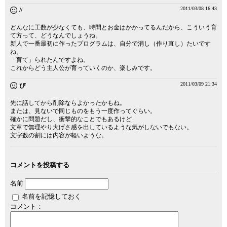
2011/03/08 16:43
//
どんなに工数が少なくても、時間とお金はかかってるんだから、こういう育
て方って、どうなんでしょうね。
新人で一番最初に作ったプログラムは、自分で消し（作り直し）たいです
ね。
「育て」られたんですよね。
これからどう主人公が育っていくのか、楽しみです。
2011/03/09 21:34
ぴ
先に話してから削除ならよかったかもね。
または、見ないで同じものをもう一度作ってぐらい。
確かに問題だし、衝撃的なことでもあるけど
文章で無理やり大げさ感を出しているような気がしないでもない。
文字数の割には内容が軽いような。
コメントを投稿する
名前
名前を記憶しておく
コメント：