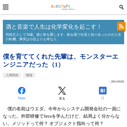
酒と音楽で人生は化学変化を起こす！
四捨五入して30歳。酒と歌を愛します。飲み屋で社長と知り合ったのが人生
の転機。事実は小説よりも奇なり。
僕を育ててくれた先輩は、モンスターエ
ンジニアだった（1）
人間関係
職場
»
2011/03/02
Share
11
見る
僕の名前はウエダ。今年からシステム開発会社の一員に
なった。外部研修でJavaを学んだけど、結局よく分からな
い。メソッドって何？ オブジェクト指向って何？