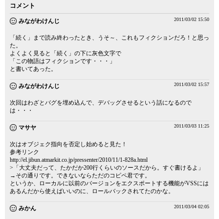
コメント
2011/03/02 15:50
みながわけんじ
「続く」まで読み終わったとき、うそ～、これもフィクションだろ！と思っ
た。
よくよく見ると「続く」の下に灰色文字で
「この物語はフィクションです・・・」
と書いてあった。
2011/03/02 15:57
みながわけんじ
次回はわざとバグを埋め込んで、デバッグさせるという話になるので
は・・・
2011/03/03 11:25
マサヤ
次はオブジェク指向を否定し始めると見た！
参考リンク
http://el.jibun.atmarkit.co.jp/pressenter/2010/11/1-828a.html
>「大丈夫だって、たかだか200行くらいのソースだから。すぐ書けるよ」
→その通りです。できないならただのコピペ君です。
というか、ローカルに以前のバージョンをエクスポートする機能がVSSには
あるんだから使えばいいのに、ロールバックされてたのかな。
2011/03/04 02:05
みかん