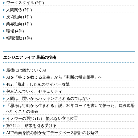
ワークスタイル (2件)
人間関係 (7件)
技術動向 (1件)
業界動向 (1件)
職場 (4件)
転職活動 (1件)
エンジニアライフ 最新の投稿
最後には離れていくAI
AIを「答えを教える先生」から「判断の稽古相手」へ
482.「脱走」したAIのサイバー攻撃
包み込んでいく、セキュリティ
人間は、弱いからハッキングされるのではない
「思考は行動から生まれる」説。20年コードを書いて悟った、建設現場
へ行くことの価値
イノウーの選択 (12) 慣れない立ち位置
第742回 結果を引き受ける
AIで画面を読み解かせてデータベース設計のお勉強