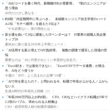
「AIがコードを書く時代、新職種FDEが需要増」 7割のエンジニアが
思う理由
40代だけ少し異なる：
約8割「内定期間中に学ぶべき」 未経験エンジニア自主学習のハード
ル2位「モチベ維持」を超えた1位は？
「やる必要ない」派の理由とは：
富士通を抜いて2位に躍進したITベンダーは？ IT業界の就職人気企業
トップ20
夏休みに振り返る2026年上半期ニュース：
「AI活用する新人増えてOJT負担増」 複数の調査で露呈した現場の苦
悩
重要なのは「AIに代替されにくい本質的な自走力」：
「Excel好き」では進化できない、「Excel/CSVでデータ連携」が残る
今、AIをどう使うか
今週の「＠IT」よく読まれた記事“10選”：
「AIで何を変えたの？」と問われる今、転職で年収が上がる人／上がら
ない人
生成AI時代の年収向上戦略（3）：
「年収2000万円以上が約6割」 CTO、CIOなどハイクラス転職が5年で
2.2倍のバブル、求められる人材像は
CXO・経営幹部人材の転職市場動向：