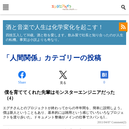
酒と音楽で人生は化学変化を起こす！
四捨五入して30歳。酒と歌を愛します。飲み屋で社長と知り合ったのが人生
の転機。事実は小説よりも奇なり。
「人間関係」カテゴリーの投稿
Share
0
見る
僕を育ててくれた先輩はモンスターエンジニアだった
（4）
エグチさんとのプロジェクトが終わってからの半年間を、簡単に説明しよう。
僕は新人ということもあり、基本的には雑用という感じでいろいろなプロジェ
クトを渡り歩いた。ドキュメント整備がメインの仕事でスパンも1...
2011/04/07
Comment(2)