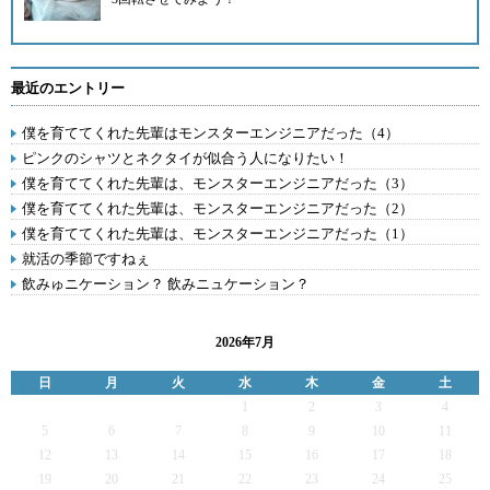
最近のエントリー
僕を育ててくれた先輩はモンスターエンジニアだった（4）
ピンクのシャツとネクタイが似合う人になりたい！
僕を育ててくれた先輩は、モンスターエンジニアだった（3）
僕を育ててくれた先輩は、モンスターエンジニアだった（2）
僕を育ててくれた先輩は、モンスターエンジニアだった（1）
就活の季節ですねぇ
飲みゅニケーション？ 飲みニュケーション？
2026年7月
日
月
火
水
木
金
土
1
2
3
4
5
6
7
8
9
10
11
12
13
14
15
16
17
18
19
20
21
22
23
24
25