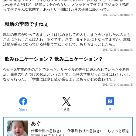
Javaを学んだけど、結局よく分からない。メソッドって何？オブジェクト指向
って何？そんな状態で、あっという間に1カ月の研修は終わって...
2011/03/02
Comment(7)
就活の季節ですねぇ
就活の季節がやってきました！はじめましての人も、また会いましたねの人も
こんにちわ！こんばんわ！あぐです。さて、タイトルにもなってますが、就職
活動が盛んになっている時期ですね。そして、あとちょっとしたら...
2011/02/25
Comment(0)
飲みゅニケーション？ 飲みニュケーション？
今からX年前の冬のことであった。サークルの先生に連れられていった小料理
店。先生の行きつけのお店ということで、当時大学生だった自分はわくわくし
ながら行った。「学生には少し値が張るよ」とあらかじめ言われて...
2011/02/14
Comment(2)
Share
0
見る
あぐ
仕事合間の息抜きに、仕事終わりの息抜きに、ちょっと頭を
3回転させてみよう！