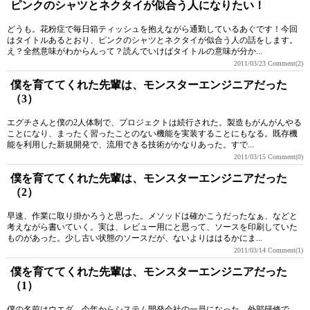
ピンクのシャツとネクタイが似合う人になりたい！
どうも。花粉症で毎日箱ティッシュを抱えながら通勤しているあぐです！今回
はタイトルあるとおり、ピンクのシャツとネクタイが似合う人の話をします。
え？全然意味がわからんって？読んでいけばタイトルの意味が分か...
2011/03/23
Comment(2)
僕を育ててくれた先輩は、モンスターエンジニアだった
（3）
エグチさんと僕の2人体制で、プロジェクトは続行された。製造もがんがんやる
ことになり、まったく習ったことのない機能を実装することにもなる。既存機
能を利用した新規開発で、流用できる技術がかなりあった。すで...
2011/03/15
Comment(0)
僕を育ててくれた先輩は、モンスターエンジニアだった
（2）
早速、作業に取り掛かろうと思った。メソッドは確かこうだったなぁ、などと
考えながら書いていく。実は、レビュー用にと思って、ソースを印刷していた
ものがあった。少し古い状態のソースだが、ないよりははるかにま...
2011/03/14
Comment(1)
僕を育ててくれた先輩は、モンスターエンジニアだった
（1）
僕の名前はウエダ。今年からシステム開発会社の一員になった。外部研修で