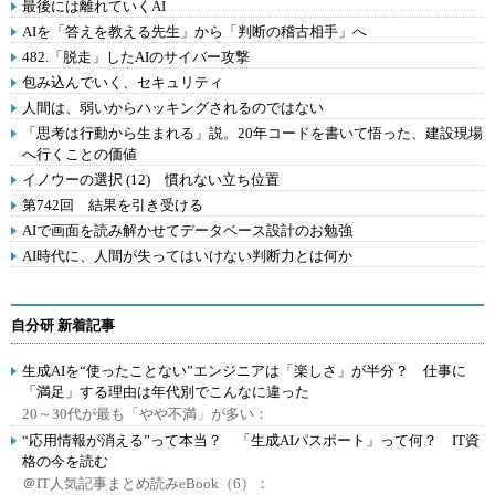
最後には離れていくAI
AIを「答えを教える先生」から「判断の稽古相手」へ
482.「脱走」したAIのサイバー攻撃
包み込んでいく、セキュリティ
人間は、弱いからハッキングされるのではない
「思考は行動から生まれる」説。20年コードを書いて悟った、建設現場
へ行くことの価値
イノウーの選択 (12) 慣れない立ち位置
第742回 結果を引き受ける
AIで画面を読み解かせてデータベース設計のお勉強
AI時代に、人間が失ってはいけない判断力とは何か
自分研 新着記事
生成AIを“使ったことない”エンジニアは「楽しさ」が半分？ 仕事に
「満足」する理由は年代別でこんなに違った
20～30代が最も「やや不満」が多い：
“応用情報が消える”って本当？ 「生成AIパスポート」って何？ IT資
格の今を読む
＠IT人気記事まとめ読みeBook（6）：