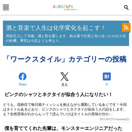
酒と音楽で人生は化学変化を起こす！
四捨五入して30歳。酒と歌を愛します。飲み屋で社長と知り合ったのが人生
の転機。事実は小説よりも奇なり。
「ワークスタイル」カテゴリーの投稿
Share
0
見る
ピンクのシャツとネクタイが似合う人になりたい！
どうも。花粉症で毎日箱ティッシュを抱えながら通勤しているあぐです！今回
はタイトルあるとおり、ピンクのシャツとネクタイが似合う人の話をします。
え？全然意味がわからんって？読んでいけばタイトルの意味が分か...
2011/03/23
Comment(2)
僕を育ててくれた先輩は、モンスターエンジニアだった