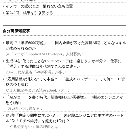
イノウーの選択 (12) 慣れない立ち位置
第742回 結果を引き受ける
自分研 新着記事
最高で「年収6000万超」――国内企業が設けた高度AI職 どんなスキル
が求められるのか
メドレーが「Applied AI Developer」人材募集：
生成AIを“使ったことない”エンジニアは「楽しさ」が半分？ 仕事に
「満足」する理由は年代別でこんなに違った
20～30代が最も「やや不満」が多い：
“応用情報が消える”って本当？ 「生成AIパスポート」って何？ IT資
格の今を読む
＠IT人気記事まとめ読みeBook（6）：
「AIがコードを書く時代、新職種FDEが需要増」 7割のエンジニアが
思う理由
40代だけ少し異なる：
約8割「内定期間中に学ぶべき」 未経験エンジニア自主学習のハード
ル2位「モチベ維持」を超えた1位は？
「やる必要ない」派の理由とは：