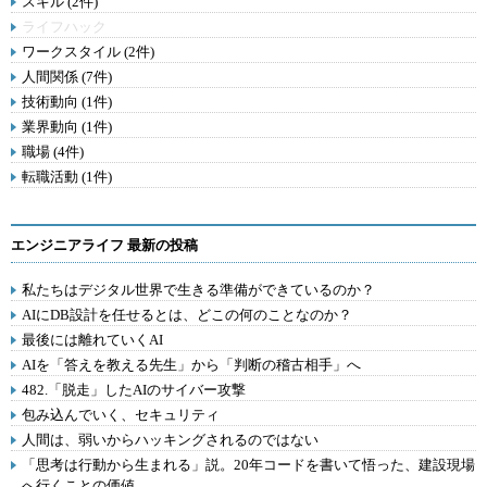
スキル (2件)
ライフハック
ワークスタイル (2件)
人間関係 (7件)
技術動向 (1件)
業界動向 (1件)
職場 (4件)
転職活動 (1件)
エンジニアライフ 最新の投稿
私たちはデジタル世界で生きる準備ができているのか？
AIにDB設計を任せるとは、どこの何のことなのか？
最後には離れていくAI
AIを「答えを教える先生」から「判断の稽古相手」へ
482.「脱走」したAIのサイバー攻撃
包み込んでいく、セキュリティ
人間は、弱いからハッキングされるのではない
「思考は行動から生まれる」説。20年コードを書いて悟った、建設現場
へ行くことの価値