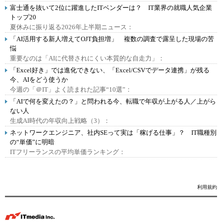
富士通を抜いて2位に躍進したITベンダーは？ IT業界の就職人気企業
トップ20
夏休みに振り返る2026年上半期ニュース：
「AI活用する新人増えてOJT負担増」 複数の調査で露呈した現場の苦
悩
重要なのは「AIに代替されにくい本質的な自走力」：
「Excel好き」では進化できない、「Excel/CSVでデータ連携」が残る
今、AIをどう使うか
今週の「＠IT」よく読まれた記事“10選”：
「AIで何を変えたの？」と問われる今、転職で年収が上がる人／上がら
ない人
生成AI時代の年収向上戦略（3）：
ネットワークエンジニア、社内SEって実は「稼げる仕事」？ IT職種別
の“単価”に明暗
ITフリーランスの平均単価ランキング：
利用規約