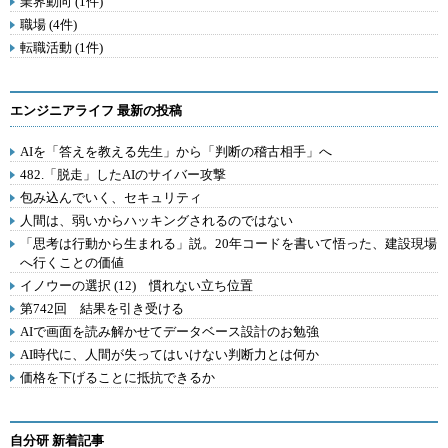
業界動向 (1件)
職場 (4件)
転職活動 (1件)
エンジニアライフ 最新の投稿
AIを「答えを教える先生」から「判断の稽古相手」へ
482.「脱走」したAIのサイバー攻撃
包み込んでいく、セキュリティ
人間は、弱いからハッキングされるのではない
「思考は行動から生まれる」説。20年コードを書いて悟った、建設現場
へ行くことの価値
イノウーの選択 (12) 慣れない立ち位置
第742回 結果を引き受ける
AIで画面を読み解かせてデータベース設計のお勉強
AI時代に、人間が失ってはいけない判断力とは何か
価格を下げることに抵抗できるか
自分研 新着記事