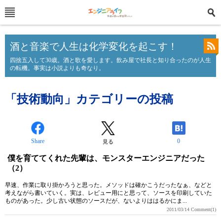
酒と音楽で人生は化学変化を起こす！
四捨五入して30歳。酒と歌を愛します。飲み屋で社長と知り合ったのが人生
の転機。事実は小説よりも奇なり。
「技術動向」カテゴリーの投稿
Share
0
見る
僕を育ててくれた先輩は、モンスターエンジニアだった
（2）
早速、作業に取り掛かろうと思った。メソッドは確かこうだったなぁ、などと
考えながら書いていく。実は、レビュー用にと思って、ソースを印刷していた
ものがあった。少し古い状態のソースだが、ないよりははるかにま...
2011/03/14
Comment(1)