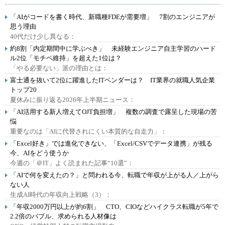
「AIがコードを書く時代、新職種FDEが需要増」 7割のエンジニアが
思う理由
40代だけ少し異なる：
約8割「内定期間中に学ぶべき」 未経験エンジニア自主学習のハード
ル2位「モチベ維持」を超えた1位は？
「やる必要ない」派の理由とは：
富士通を抜いて2位に躍進したITベンダーは？ IT業界の就職人気企業
トップ20
夏休みに振り返る2026年上半期ニュース：
「AI活用する新人増えてOJT負担増」 複数の調査で露呈した現場の苦
悩
重要なのは「AIに代替されにくい本質的な自走力」：
「Excel好き」では進化できない、「Excel/CSVでデータ連携」が残る
今、AIをどう使うか
今週の「＠IT」よく読まれた記事“10選”：
「AIで何を変えたの？」と問われる今、転職で年収が上がる人／上がら
ない人
生成AI時代の年収向上戦略（3）：
「年収2000万円以上が約6割」 CTO、CIOなどハイクラス転職が5年で
2.2倍のバブル、求められる人材像は